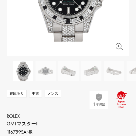
RICH CROSS
TwinPinky
ヴァシュロン・コンスタ
リッチクロス
ツインピンキー
ンタン
ANGLER
ETERNITY
AUDEMARS PIGUET
JAEGER LE COULTRE
アングラー
エタニティ
オーデマ・ピゲ
ジャガー・ルクルト
HIMAWARI
YUKIZAKI BACHIKAN
CHANEL
Cartier
ヒマワリ
ゆきざき バチカン
シャネル
カルティエ
USED NOMBRE
USED ALPHA
HARRY WINSTON
BVLGARI
ノンブル認定中古
アルファ認定中古
ハリー・ウィンストン
ブルガリ
ZENITH
TAG HEUER
ゼニス
タグホイヤー
オリジナルジュエリー一覧へ
DUNAMIS
TABLE CLOCK
デュナミス
置き時計
VINTAGE WATCH
在庫あり
中古
メンズ
ヴィンテージウォッチ
すべての時計ブランドを見る
ROLEX
GMTマスターII
116759SANR