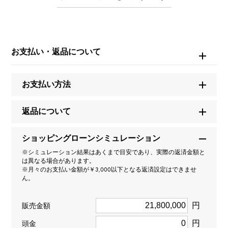
※中古品につき全体的に多少の小傷がございます。
※商品によっては、写真では確認できない傷がある場合
もございます。
※詳細はお問い合わせください。
お支払い・返品について
お問い合わせ商
品ID
お支払い方法
W236755
返品について
商品名
GMTマスターII
ショッピングローンシミュレーション
※シミュレーション結果はあくまで目安であり、実際の返済金額と
は異なる場合があります。
ブランド名
※月々のお支払い金額が￥3,000以下となる返済設定はできませ
ん。
ロレックス
円
販売金額
モデル名
円
頭金