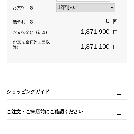
GMTマスターII
お支払回数
型番
回
無金利回数
116759SANR
円
お支払金額
(初回)
タイプ
お支払金額(2回目以
円
降)
メンズ
ブレスサイズ
約18.0cm
ショッピングガイド
ムーブメント
自動巻き
ご注文・ご来店前にご確認ください
防水
100m防水