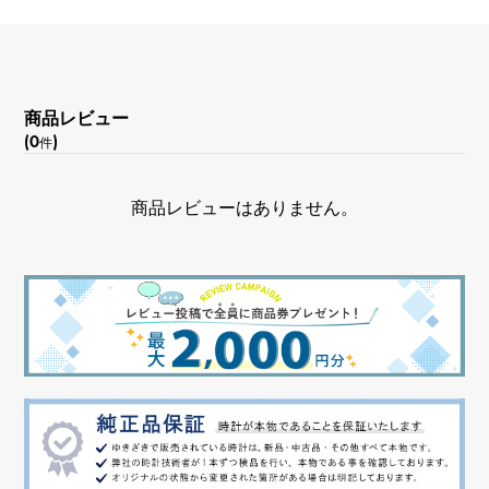
文字盤種
-
商品レビュー
(0
)
件
文字盤色
ブラック/ドット
商品レビューはありません。
機能
GMT機能 デイト表示