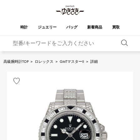
時計
ジュエリー
バッグ
新着商品
買取
バーキン
オータクロア
YUKIZAKI
ROLEX
ブランド
セレクト
HUBLOT
ブライダル
ジュエリー
ロレックス
ジュエリー
ジュエリー
ウブロ
ジュエリー
高級腕時計TOP
>
ロレックス
>
GMTマスターII
>
詳細
ケリー
ピコタンロック
OMEGA
BREITLING
オメガ
ブライトリング
REGALIA
DOUBLE TOP
ガーデンパーティー
エブリン
レガリア
ダブルトップ
A.LANGE & SOHNE
Breguet
ランゲ＆ゾーネ
ブレゲ
YOBIKO
NOMBRE
財布
チャーム
ヨビコ
ノンブル
PATEK PHILIPPE
IWC
IWC
パテック・フィリップ
NOMBRE putite
ALPHA
小物
その他
ノンブルプティ
アルファ
FRANCK MULLER
RICHARD MILLE
フランク・ミュラー
リシャール・ミル
ALPHA putite
eclat
アルファプティ
エクラ
VACHERON
PANERAI
エルメスバッグ
CONSTANTIN
パネライ