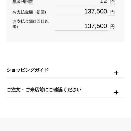
回
無金利回数
レディース
円
お支払金額
(初回)
お支払金額(2回目以
ブレスサイズ
円
降)
約18.0cm
ムーブメント
クォーツ
ショッピングガイド
防水
日常生活防水
ご注文・ご来店前にご確認ください
文字盤種
-
文字盤色