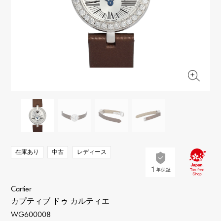
RICH CROSS
TwinPinky
ヴァシュロン・コンスタ
リッチクロス
ツインピンキー
ンタン
ANGLER
ETERNITY
AUDEMARS PIGUET
JAEGER LE COULTRE
アングラー
エタニティ
オーデマ・ピゲ
ジャガー・ルクルト
HIMAWARI
YUKIZAKI BACHIKAN
CHANEL
Cartier
ヒマワリ
ゆきざき バチカン
シャネル
カルティエ
USED NOMBRE
USED ALPHA
HARRY WINSTON
BVLGARI
ノンブル認定中古
アルファ認定中古
ハリー・ウィンストン
ブルガリ
ZENITH
TAG HEUER
ゼニス
タグホイヤー
オリジナルジュエリー一覧へ
DUNAMIS
TABLE CLOCK
デュナミス
置き時計
VINTAGE WATCH
在庫あり
中古
レディース
ヴィンテージウォッチ
すべての時計ブランドを見る
Cartier
カプティブ ドゥ カルティエ
WG600008