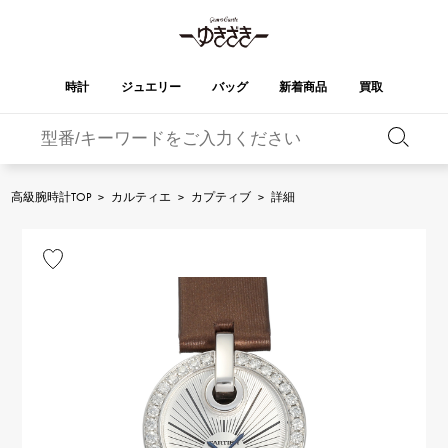
時計
ジュエリー
バッグ
新着商品
買取
バーキン
オータクロア
YUKIZAKI
ROLEX
ブランド
セレクト
HUBLOT
ブライダル
ジュエリー
ロレックス
ジュエリー
ジュエリー
ウブロ
ジュエリー
高級腕時計TOP
>
カルティエ
>
カプティブ
>
詳細
ケリー
ピコタンロック
OMEGA
BREITLING
オメガ
ブライトリング
REGALIA
DOUBLE TOP
ガーデンパーティー
エブリン
レガリア
ダブルトップ
A.LANGE & SOHNE
Breguet
ランゲ＆ゾーネ
ブレゲ
YOBIKO
NOMBRE
財布
チャーム
ヨビコ
ノンブル
PATEK PHILIPPE
IWC
IWC
パテック・フィリップ
NOMBRE putite
ALPHA
小物
その他
ノンブルプティ
アルファ
FRANCK MULLER
RICHARD MILLE
フランク・ミュラー
リシャール・ミル
ALPHA putite
eclat
アルファプティ
エクラ
VACHERON
PANERAI
エルメスバッグ
CONSTANTIN
パネライ