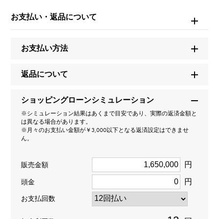
お支払い・返品について
W234652
商品名
お支払い方法
カプティブ ドゥ カルティエ
返品について
ブランド名
ショッピングローンシミュレーション
カルティエ
※シミュレーション結果はあくまで目安であり、実際の返済金額と
は異なる場合があります。
モデル名
※月々のお支払い金額が￥3,000以下となる返済設定はできませ
ん。
カプティブ
円
販売金額
型番
円
頭金
WG600008
お支払回数
タイプ