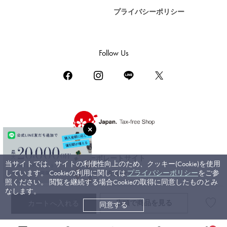
プライバシーポリシー
DAMIANI
ダミアーニ
TUDOR
Follow Us
チューダー（チュードル）
TIFFANY&Co.
ティファニー
PIAGET
ピアジェ
BOUCHERON
ブシュロン
コーポレートサイト
当サイトでは、サイトの利便性向上のため、クッキー(Cookie)を使用
BVLGARI
しています。 Cookieの利用に関しては
プライバシーポリシー
をご参
ブライダルサイト
ブルガリ
照ください。 閲覧を継続する場合Cookieの取得に同意したものとみ
なします。
RICHARD MILLE
店頭で
商品を見る
カートへ入れる
同意する
©ジェムキャッスルゆきざき. All rights reserved.
リシャール・ミル
高級腕時計TOP
>
ロジェ・デュブイ
>
エクスカリバー
>
詳細