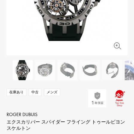
RICH CROSS
TwinPinky
ヴァシュロン・コンスタ
リッチクロス
ツインピンキー
ンタン
ANGLER
ETERNITY
AUDEMARS PIGUET
JAEGER LE COULTRE
アングラー
エタニティ
オーデマ・ピゲ
ジャガー・ルクルト
HIMAWARI
YUKIZAKI BACHIKAN
CHANEL
Cartier
ヒマワリ
ゆきざき バチカン
シャネル
カルティエ
USED NOMBRE
USED ALPHA
HARRY WINSTON
BVLGARI
ノンブル認定中古
アルファ認定中古
ハリー・ウィンストン
ブルガリ
ZENITH
TAG HEUER
ゼニス
タグホイヤー
オリジナルジュエリー一覧へ
DUNAMIS
TABLE CLOCK
デュナミス
置き時計
VINTAGE WATCH
在庫あり
中古
メンズ
ヴィンテージウォッチ
すべての時計ブランドを見る
ROGER DUBUIS
エクスカリバー スパイダー フライング トゥールビヨン
スケルトン