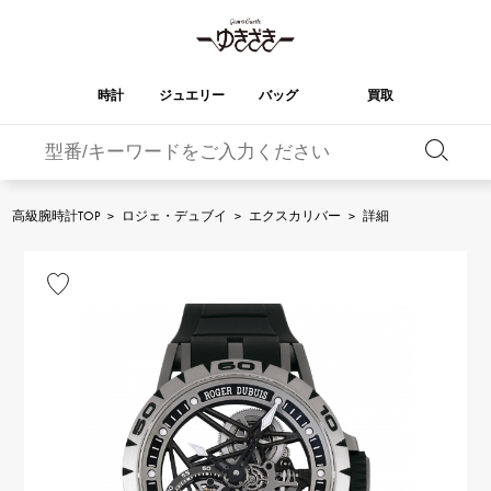
時計
ジュエリー
バッグ
買取
バーキン
オータクロア
YUKIZAKI
ROLEX
ブランド
セレクト
HUBLOT
ブライダル
ジュエリー
ロレックス
ジュエリー
ジュエリー
ウブロ
ジュエリー
高級腕時計TOP
>
ロジェ・デュブイ
>
エクスカリバー
>
詳細
ケリー
ピコタンロック
OMEGA
BREITLING
オメガ
ブライトリング
REGALIA
DOUBLE TOP
ガーデンパーティー
エブリン
レガリア
ダブルトップ
A.LANGE & SOHNE
Breguet
ランゲ＆ゾーネ
ブレゲ
YOBIKO
NOMBRE
財布
チャーム
ヨビコ
ノンブル
PATEK PHILIPPE
IWC
IWC
パテック・フィリップ
NOMBRE putite
ALPHA
小物
その他
ノンブルプティ
アルファ
FRANCK MULLER
RICHARD MILLE
フランク・ミュラー
リシャール・ミル
ALPHA putite
eclat
アルファプティ
エクラ
VACHERON
PANERAI
エルメスバッグ
CONSTANTIN
パネライ