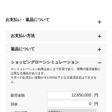
もございます。
※詳細はお問い合わせください。
お支払い・返品について
お問い合わせ商
品ID
W228182
お支払い方法
商品名
返品について
エクスカリバー スパイダー フライング トゥールビヨン
スケルトン
ショッピングローンシミュレーション
※シミュレーション結果はあくまで目安であり、実際の返済金額と
は異なる場合があります。
ブランド名
※月々のお支払い金額が￥3,000以下となる返済設定はできませ
ん。
ロジェ・デュブイ
円
販売金額
モデル名
円
頭金
エクスカリバー