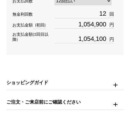
お支払回数
型番
回
無金利回数
RDDBEX0479
円
お支払金額
(初回)
タイプ
お支払金額(2回目以
円
降)
メンズ
ブレスサイズ
約18.5cm
ショッピングガイド
ムーブメント
手巻き
ご注文・ご来店前にご確認ください
防水
50m防水