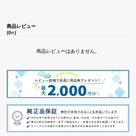
文字盤種
スケルトン
商品レビュー
(0
)
件
文字盤色
シルバー
商品レビューはありません。
機能
トゥールビヨン