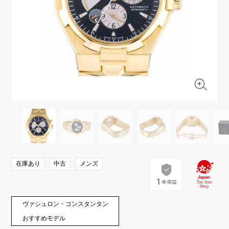
RICH CROSS
TwinPinky
ヴァシュロン・コンスタ
リッチクロス
ツインピンキー
ンタン
ANGLER
ETERNITY
AUDEMARS PIGUET
JAEGER LE COULTRE
アングラー
エタニティ
オーデマ・ピゲ
ジャガー・ルクルト
HIMAWARI
YUKIZAKI BACHIKAN
CHANEL
Cartier
ヒマワリ
ゆきざき バチカン
シャネル
カルティエ
USED NOMBRE
USED ALPHA
HARRY WINSTON
BVLGARI
ノンブル認定中古
アルファ認定中古
ハリー・ウィンストン
ブルガリ
ZENITH
TAG HEUER
ゼニス
タグホイヤー
オリジナルジュエリー一覧へ
DUNAMIS
TABLE CLOCK
デュナミス
置き時計
VINTAGE WATCH
在庫あり
中古
メンズ
ヴィンテージウォッチ
すべての時計ブランドを見る
ヴァシュロン・コンスタンタン
おすすめモデル