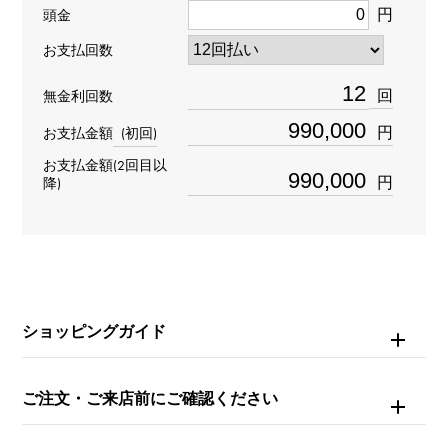
モデル名
円
頭金
オーヴァーシーズ
お支払回数
回
無金利回数
型番
円
お支払金額
(初回)
47450/B01J-9411
お支払金額(2回目以
円
降)
タイプ
メンズ
ブレスサイズ
約17.5cm
ショッピングガイド
ムーブメント
ご注文・ご来店前にご確認ください
自動巻き