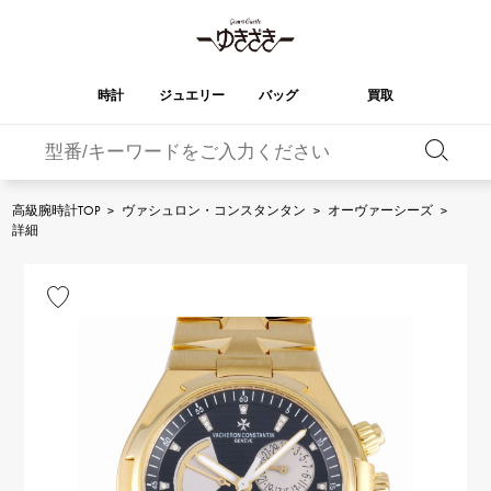
時計
ジュエリー
バッグ
買取
バーキン
オータクロア
YUKIZAKI
ROLEX
ブランド
セレクト
HUBLOT
ブライダル
ジュエリー
ロレックス
ジュエリー
ジュエリー
ウブロ
ジュエリー
高級腕時計TOP
>
ヴァシュロン・コンスタンタン
>
オーヴァーシーズ
>
詳細
ケリー
ピコタンロック
OMEGA
BREITLING
オメガ
ブライトリング
REGALIA
DOUBLE TOP
ガーデンパーティー
エブリン
レガリア
ダブルトップ
A.LANGE & SOHNE
Breguet
ランゲ＆ゾーネ
ブレゲ
YOBIKO
NOMBRE
財布
チャーム
ヨビコ
ノンブル
PATEK PHILIPPE
IWC
IWC
パテック・フィリップ
NOMBRE putite
ALPHA
小物
その他
ノンブルプティ
アルファ
FRANCK MULLER
RICHARD MILLE
フランク・ミュラー
リシャール・ミル
ALPHA putite
eclat
アルファプティ
エクラ
VACHERON
PANERAI
エルメスバッグ
CONSTANTIN
パネライ