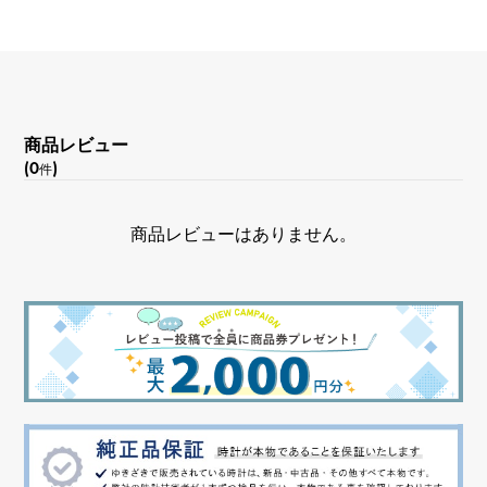
防水
150m防水
文字盤種
-
商品レビュー
(0
)
件
文字盤色
商品レビューはありません。
ブラック
文字盤石
ダイヤモンド
機能
パワーリザーブインジゲーター デイ/ナイト表示 デイト
表示