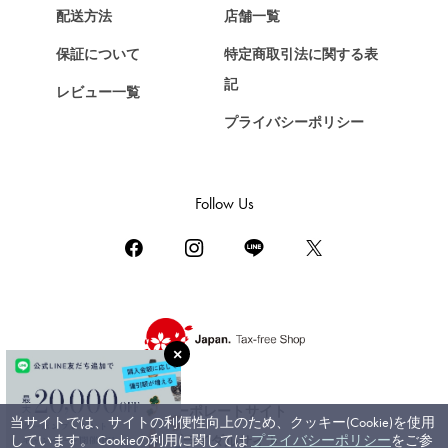
Chopard
配送方法
店舗一覧
ショパール
保証について
特定商取引法に関する表
ZENITH
記
レビュー一覧
ゼニス
プライバシーポリシー
DAMIANI
ダミアーニ
TUDOR
Follow Us
チューダー（チュードル）
TIFFANY&Co.
ティファニー
PIAGET
ピアジェ
BOUCHERON
ブシュロン
コーポレートサイト
当サイトでは、サイトの利便性向上のため、クッキー(Cookie)を使用
BVLGARI
しています。 Cookieの利用に関しては
プライバシーポリシー
をご参
ブライダルサイト
ブルガリ