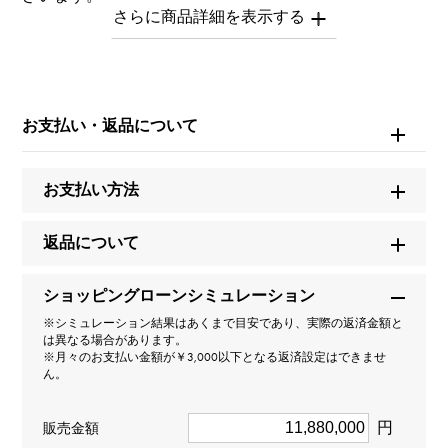
ベゼル12～1時に打痕がございます。
※中古品につき全体的に多少の小傷がございます。
※商品によっては、写真では確認できない傷がある場合
もございます。
※詳細はお問い合わせください。
お支払い・返品について
お問い合わせ商
お支払い方法
品ID
W222380
返品について
商品名
ショッピングローンシミュレーション
オーヴァーシーズ
※シミュレーション結果はあくまで目安であり、実際の返済金額と
は異なる場合があります。
※月々のお支払い金額が￥3,000以下となる返済設定はできませ
ブランド名
ん。
ヴァシュロン・コンスタンタン
円
販売金額