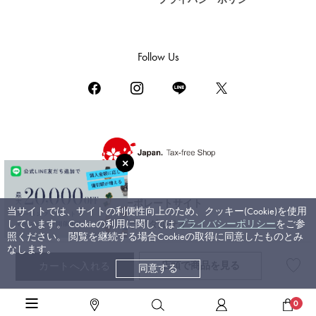
DAMIANI
ダミアーニ
TUDOR
Follow Us
チューダー（チュードル）
TIFFANY&Co.
ティファニー
PIAGET
ピアジェ
BOUCHERON
ブシュロン
コーポレートサイト
当サイトでは、サイトの利便性向上のため、クッキー(Cookie)を使用
BVLGARI
しています。 Cookieの利用に関しては
プライバシーポリシー
をご参
ブライダルサイト
ブルガリ
照ください。 閲覧を継続する場合Cookieの取得に同意したものとみ
なします。
RICHARD MILLE
店頭で
商品を見る
カートへ入れる
同意する
©ジェムキャッスルゆきざき. All rights reserved.
リシャール・ミル
高級腕時計TOP
>
ハリー・ウィンストン
>
オーシャン
>
詳細
0