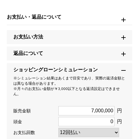
※商品によっては、写真では確認できない傷がある場合
もございます。
※詳細はお問い合わせください。
お支払い・返品について
お問い合わせ商
お支払い方法
品ID
W221039
返品について
商品名
ショッピングローンシミュレーション
オーシャン デュアルタイム オートマティック 世界限定
※シミュレーション結果はあくまで目安であり、実際の返済金額と
20本
は異なる場合があります。
※月々のお支払い金額が￥3,000以下となる返済設定はできませ
ん。
ブランド名
ハリー・ウィンストン
円
販売金額
円
頭金
モデル名
お支払回数
オーシャン