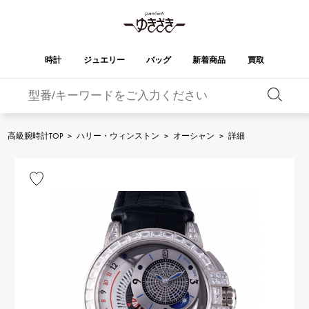
時計
ジュエリー
バッグ
新着商品
買取
バーキン
オータクロア
YUKIZAKI
ROLEX
ブランド
セレクト
HUBLOT
ブライダル
ジュエリー
ロレックス
ジュエリー
ジュエリー
ウブロ
ジュエリー
高級腕時計TOP
>
ハリー・ウィンストン
>
オーシャン
>
詳細
ケリー
ピコタンロック
OMEGA
BREITLING
オメガ
ブライトリング
REGALIA
DOUBLE TOP
ガーデンパーティー
エブリン
レガリア
ダブルトップ
A.LANGE & SOHNE
Breguet
ランゲ＆ゾーネ
ブレゲ
YOBIKO
NOMBRE
財布
チャーム
ヨビコ
ノンブル
PATEK PHILIPPE
IWC
IWC
パテック・フィリップ
NOMBRE putite
ALPHA
小物
その他
ノンブルプティ
アルファ
FRANCK MULLER
RICHARD MILLE
フランク・ミュラー
リシャール・ミル
ALPHA putite
eclat
アルファプティ
エクラ
VACHERON
PANERAI
エルメスバッグ
CONSTANTIN
パネライ