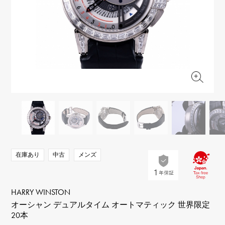
RICH CROSS
TwinPinky
ヴァシュロン・コンスタ
リッチクロス
ツインピンキー
ンタン
ANGLER
ETERNITY
AUDEMARS PIGUET
JAEGER LE COULTRE
アングラー
エタニティ
オーデマ・ピゲ
ジャガー・ルクルト
HIMAWARI
YUKIZAKI BACHIKAN
CHANEL
Cartier
ヒマワリ
ゆきざき バチカン
シャネル
カルティエ
USED NOMBRE
USED ALPHA
HARRY WINSTON
BVLGARI
ノンブル認定中古
アルファ認定中古
ハリー・ウィンストン
ブルガリ
ZENITH
TAG HEUER
ゼニス
タグホイヤー
オリジナルジュエリー一覧へ
DUNAMIS
TABLE CLOCK
デュナミス
置き時計
VINTAGE WATCH
在庫あり
中古
メンズ
ヴィンテージウォッチ
すべての時計ブランドを見る
HARRY WINSTON
オーシャン デュアルタイム オートマティック 世界限定
20本