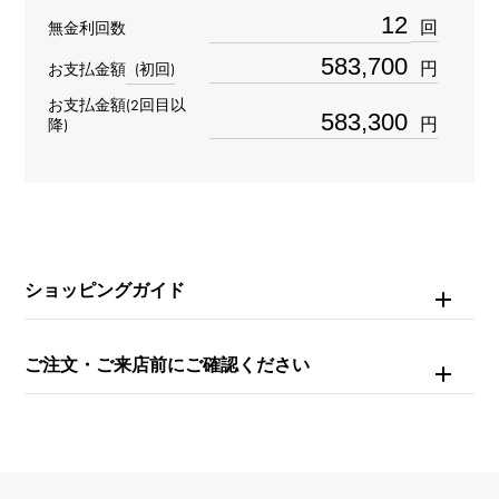
回
無金利回数
型番
円
お支払金額
(初回)
OCEATZ44WW013
お支払金額(2回目以
円
降)
タイプ
メンズ
ブレスサイズ
ショッピングガイド
約20.0cm
ムーブメント
ご注文・ご来店前にご確認ください
自動巻き
防水
100m防水