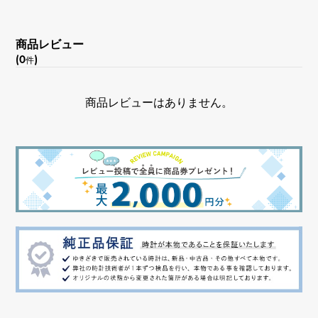
文字盤種
商品レビュー
-
(0
)
件
文字盤色
商品レビューはありません。
シルバー
機能
２タイム表示 レトログラード パワーリザーブインジゲ
ーター