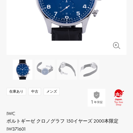
RICH CROSS
TwinPinky
ヴァシュロン・コンスタ
リッチクロス
ツインピンキー
ンタン
ANGLER
ETERNITY
AUDEMARS PIGUET
JAEGER LE COULTRE
アングラー
エタニティ
オーデマ・ピゲ
ジャガー・ルクルト
HIMAWARI
YUKIZAKI BACHIKAN
CHANEL
Cartier
ヒマワリ
ゆきざき バチカン
シャネル
カルティエ
USED NOMBRE
USED ALPHA
HARRY WINSTON
BVLGARI
ノンブル認定中古
アルファ認定中古
ハリー・ウィンストン
ブルガリ
ZENITH
TAG HEUER
ゼニス
タグホイヤー
オリジナルジュエリー一覧へ
DUNAMIS
TABLE CLOCK
デュナミス
置き時計
VINTAGE WATCH
在庫あり
中古
メンズ
ヴィンテージウォッチ
すべての時計ブランドを見る
IWC
ポルトギーゼ クロノグラフ 150イヤーズ 2000本限定
IW371601