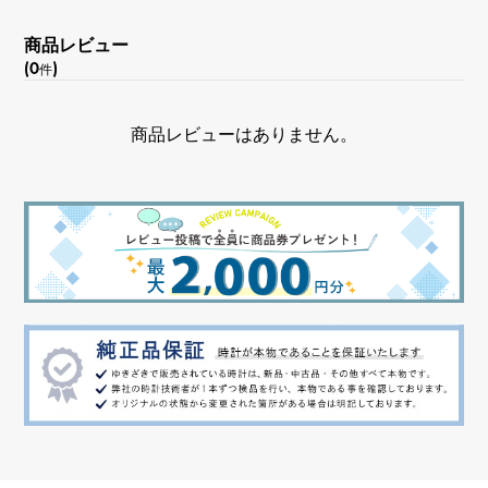
文字盤色
商品レビュー
ブルー
(0
)
件
機能
商品レビューはありません。
クロノグラフ