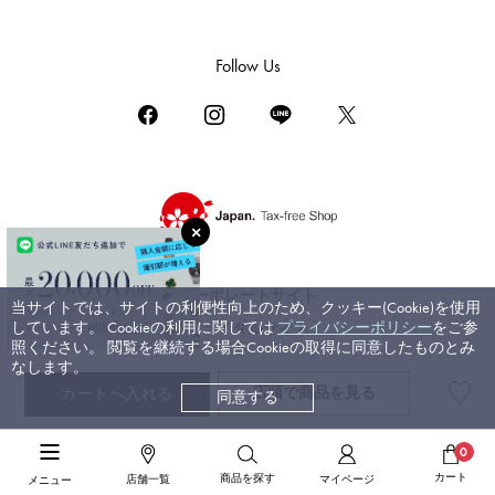
ダミアーニ
TUDOR
Follow Us
チューダー（チュードル）
TIFFANY&Co.
ティファニー
PIAGET
ピアジェ
BOUCHERON
ブシュロン
コーポレートサイト
当サイトでは、サイトの利便性向上のため、クッキー(Cookie)を使用
BVLGARI
しています。 Cookieの利用に関しては
プライバシーポリシー
をご参
ブライダルサイト
ブルガリ
照ください。 閲覧を継続する場合Cookieの取得に同意したものとみ
なします。
RICHARD MILLE
店頭で
商品を見る
カートへ入れる
同意する
©ジェムキャッスルゆきざき. All rights reserved.
リシャール・ミル
高級腕時計TOP
>
IWC
>
ポルトギーゼ
>
詳細
0
カート
商品を探す
店舗一覧
マイページ
メニュー