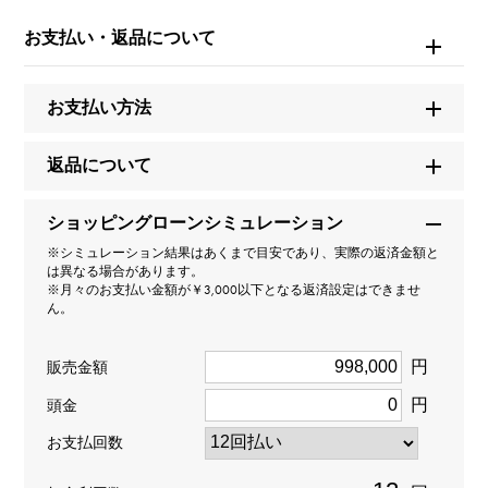
品ID
お支払い・返品について
W215845
お支払い方法
商品名
ポルトギーゼ クロノグラフ 150イヤーズ 2000本限定
返品について
ブランド名
ショッピングローンシミュレーション
IWC
※シミュレーション結果はあくまで目安であり、実際の返済金額と
は異なる場合があります。
※月々のお支払い金額が￥3,000以下となる返済設定はできませ
モデル名
ん。
ポルトギーゼ
円
販売金額
型番
円
頭金
お支払回数
IW371601