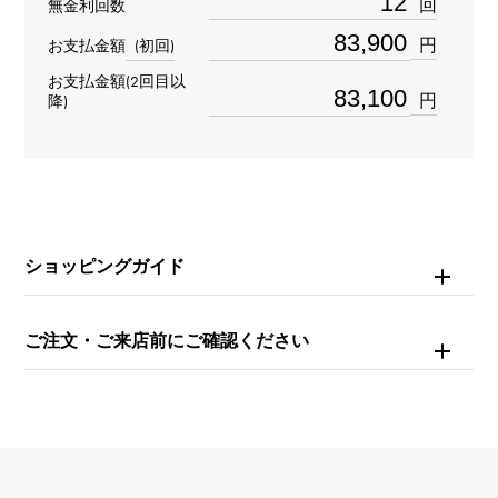
回
無金利回数
タイプ
円
お支払金額
(初回)
メンズ
お支払金額(2回目以
円
降)
ブレスサイズ
約20.0cm
ムーブメント
自動巻き
ショッピングガイド
防水
ご注文・ご来店前にご確認ください
30m防水
文字盤種
-