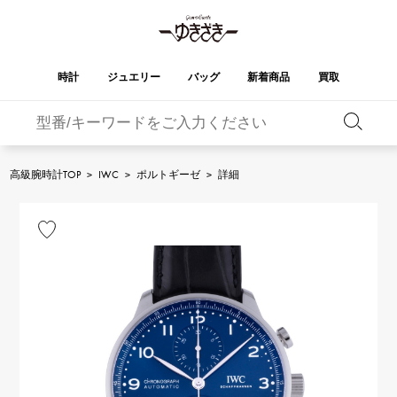
時計
ジュエリー
バッグ
新着商品
買取
バーキン
オータクロア
YUKIZAKI
ROLEX
ブランド
セレクト
HUBLOT
ブライダル
ジュエリー
ロレックス
ジュエリー
ジュエリー
ウブロ
ジュエリー
高級腕時計TOP
>
IWC
>
ポルトギーゼ
>
詳細
ケリー
ピコタンロック
OMEGA
BREITLING
オメガ
ブライトリング
REGALIA
DOUBLE TOP
ガーデンパーティー
エブリン
レガリア
ダブルトップ
A.LANGE & SOHNE
Breguet
ランゲ＆ゾーネ
ブレゲ
YOBIKO
NOMBRE
財布
チャーム
ヨビコ
ノンブル
PATEK PHILIPPE
IWC
IWC
パテック・フィリップ
NOMBRE putite
ALPHA
小物
その他
ノンブルプティ
アルファ
FRANCK MULLER
RICHARD MILLE
フランク・ミュラー
リシャール・ミル
ALPHA putite
eclat
アルファプティ
エクラ
VACHERON
PANERAI
エルメスバッグ
CONSTANTIN
パネライ