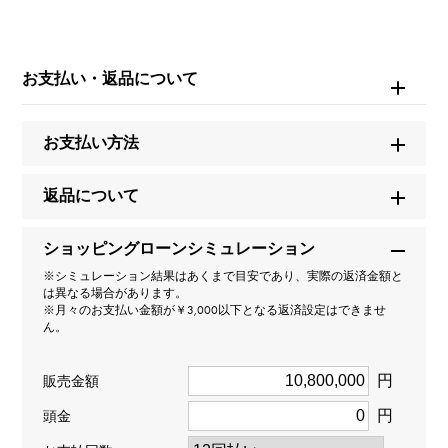
※詳細はお問い合わせください。
お問い合わせ商
お支払い・返品について
品ID
W214618
お支払い方法
商品名
返品について
エクスカリバー スパイダー モノトゥールビヨン 世界限
定88本
ショッピングローンシミュレーション
※シミュレーション結果はあくまで目安であり、実際の返済金額と
ブランド名
は異なる場合があります。
※月々のお支払い金額が￥3,000以下となる返済設定はできませ
ロジェ・デュブイ
ん。
モデル名
円
販売金額
エクスカリバー
円
頭金