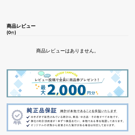
文字盤種
スケルトン
商品レビュー
文字盤色
(0
)
件
ブラック
商品レビューはありません。
機能
フライングトゥールビヨン