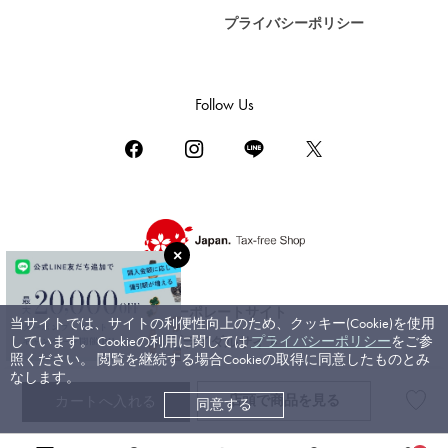
プライバシーポリシー
DAMIANI
ダミアーニ
TUDOR
Follow Us
チューダー（チュードル）
TIFFANY&Co.
ティファニー
PIAGET
ピアジェ
BOUCHERON
ブシュロン
コーポレートサイト
当サイトでは、サイトの利便性向上のため、クッキー(Cookie)を使用
BVLGARI
しています。 Cookieの利用に関しては
プライバシーポリシー
をご参
ブライダルサイト
ブルガリ
照ください。 閲覧を継続する場合Cookieの取得に同意したものとみ
なします。
RICHARD MILLE
店頭で
商品を見る
カートへ入れる
同意する
©ジェムキャッスルゆきざき. All rights reserved.
リシャール・ミル
高級腕時計TOP
>
ロジェ・デュブイ
>
エクスカリバー
>
詳細