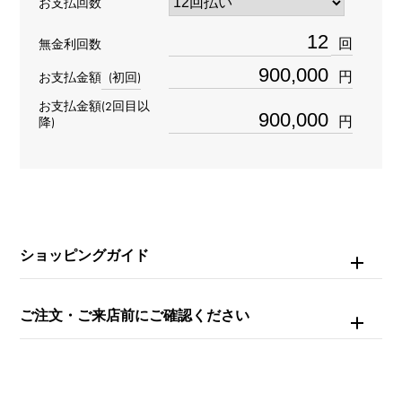
お支払回数
型番
RDDBEX0545
回
無金利回数
円
お支払金額
(初回)
タイプ
お支払金額(2回目以
メンズ
円
降)
ブレスサイズ
約17.5cm
ムーブメント
ショッピングガイド
手巻き
ご注文・ご来店前にご確認ください
防水
50m防水