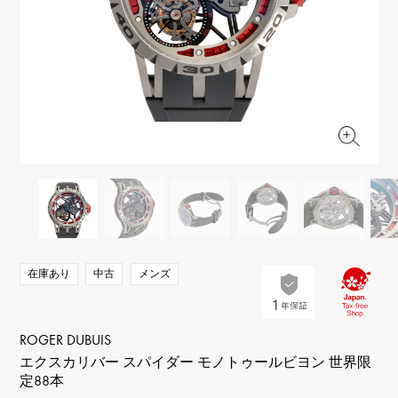
RICH CROSS
TwinPinky
ヴァシュロン・コンスタ
リッチクロス
ツインピンキー
ンタン
ANGLER
ETERNITY
AUDEMARS PIGUET
JAEGER LE COULTRE
アングラー
エタニティ
オーデマ・ピゲ
ジャガー・ルクルト
HIMAWARI
YUKIZAKI BACHIKAN
CHANEL
Cartier
ヒマワリ
ゆきざき バチカン
シャネル
カルティエ
USED NOMBRE
USED ALPHA
HARRY WINSTON
BVLGARI
ノンブル認定中古
アルファ認定中古
ハリー・ウィンストン
ブルガリ
ZENITH
TAG HEUER
ゼニス
タグホイヤー
オリジナルジュエリー一覧へ
DUNAMIS
TABLE CLOCK
デュナミス
置き時計
VINTAGE WATCH
在庫あり
中古
メンズ
ヴィンテージウォッチ
すべての時計ブランドを見る
ROGER DUBUIS
エクスカリバー スパイダー モノトゥールビヨン 世界限
定88本