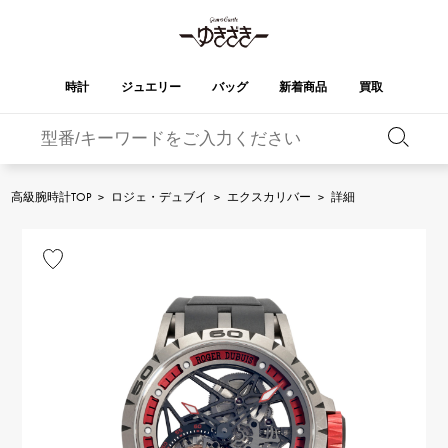
時計
ジュエリー
バッグ
新着商品
買取
バーキン
オータクロア
YUKIZAKI
ROLEX
ブランド
セレクト
HUBLOT
ブライダル
ジュエリー
ロレックス
ジュエリー
ジュエリー
ウブロ
ジュエリー
高級腕時計TOP
>
ロジェ・デュブイ
>
エクスカリバー
>
詳細
ケリー
ピコタンロック
OMEGA
BREITLING
オメガ
ブライトリング
REGALIA
DOUBLE TOP
ガーデンパーティー
エブリン
レガリア
ダブルトップ
A.LANGE & SOHNE
Breguet
ランゲ＆ゾーネ
ブレゲ
YOBIKO
NOMBRE
財布
チャーム
ヨビコ
ノンブル
PATEK PHILIPPE
IWC
IWC
パテック・フィリップ
NOMBRE putite
ALPHA
小物
その他
ノンブルプティ
アルファ
FRANCK MULLER
RICHARD MILLE
フランク・ミュラー
リシャール・ミル
ALPHA putite
eclat
アルファプティ
エクラ
VACHERON
PANERAI
エルメスバッグ
CONSTANTIN
パネライ