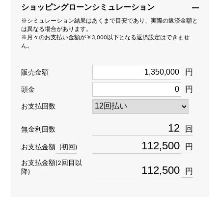
ショッピングローンシミュレーション
ハリー・ウィンストン
※シミュレーション結果はあくまで目安であり、実際の返済金額と
は異なる場合があります。
モデル名
※月々のお支払い金額が￥3,000以下となる返済設定はできませ
ん。
ミッドナイト
円
販売金額
型番
円
頭金
MIDAHD42RR002
お支払回数
タイプ
回
無金利回数
メンズ
円
お支払金額
(初回)
お支払金額(2回目以
ブレスサイズ
円
降)
約21.5cm
ムーブメント