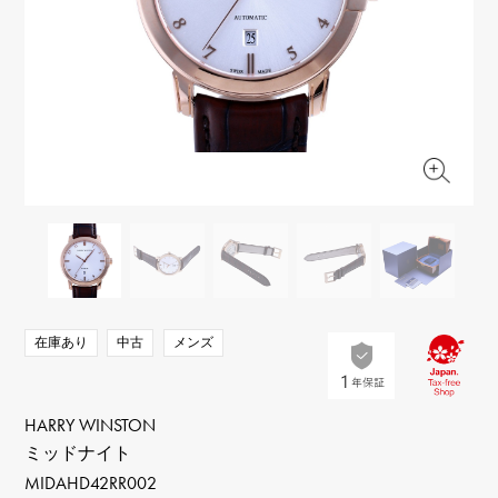
RICH CROSS
TwinPinky
ヴァシュロン・コンスタ
リッチクロス
ツインピンキー
ンタン
ANGLER
ETERNITY
AUDEMARS PIGUET
JAEGER LE COULTRE
アングラー
エタニティ
オーデマ・ピゲ
ジャガー・ルクルト
HIMAWARI
YUKIZAKI BACHIKAN
CHANEL
Cartier
ヒマワリ
ゆきざき バチカン
シャネル
カルティエ
USED NOMBRE
USED ALPHA
HARRY WINSTON
BVLGARI
ノンブル認定中古
アルファ認定中古
ハリー・ウィンストン
ブルガリ
ZENITH
TAG HEUER
ゼニス
タグホイヤー
オリジナルジュエリー一覧へ
DUNAMIS
TABLE CLOCK
デュナミス
置き時計
VINTAGE WATCH
在庫あり
中古
メンズ
ヴィンテージウォッチ
すべての時計ブランドを見る
HARRY WINSTON
ミッドナイト
MIDAHD42RR002