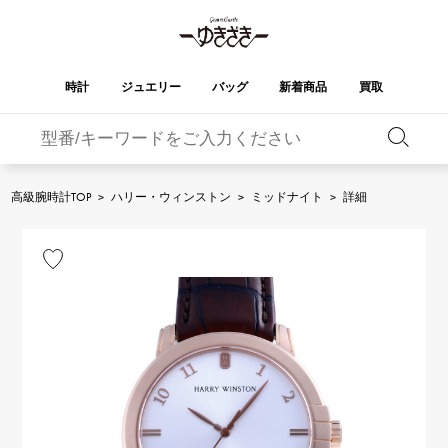
時計
ジュエリー
バッグ
新着商品
買取
バーキン
オータクロア
YUKIZAKI
ROLEX
ブランド
セレクト
HUBLOT
ブライダル
ジュエリー
ロレックス
ジュエリー
ジュエリー
ウブロ
ジュエリー
高級腕時計TOP
>
ハリー・ウィンストン
>
ミッドナイト
>
詳細
ケリー
ピコタンロック
OMEGA
BREITLING
オメガ
ブライトリング
REGALIA
DOUBLE TOP
ガーデンパーティー
エブリン
レガリア
ダブルトップ
A.LANGE & SOHNE
Breguet
ランゲ＆ゾーネ
ブレゲ
YOBIKO
NOMBRE
財布
チャーム
ヨビコ
ノンブル
PATEK PHILIPPE
IWC
IWC
パテック・フィリップ
NOMBRE putite
ALPHA
小物
その他
ノンブルプティ
アルファ
FRANCK MULLER
RICHARD MILLE
フランク・ミュラー
リシャール・ミル
ALPHA putite
eclat
アルファプティ
エクラ
VACHERON
PANERAI
エルメスバッグ
CONSTANTIN
パネライ