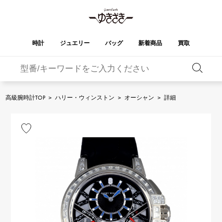
時計
ジュエリー
バッグ
新着商品
買取
バーキン
オータクロア
YUKIZAKI
ROLEX
ブランド
セレクト
HUBLOT
ブライダル
ジュエリー
ロレックス
ジュエリー
ジュエリー
ウブロ
ジュエリー
高級腕時計TOP
>
ハリー・ウィンストン
>
オーシャン
>
詳細
ケリー
ピコタンロック
OMEGA
BREITLING
オメガ
ブライトリング
REGALIA
DOUBLE TOP
ガーデンパーティー
エブリン
レガリア
ダブルトップ
A.LANGE & SOHNE
Breguet
ランゲ＆ゾーネ
ブレゲ
YOBIKO
NOMBRE
財布
チャーム
ヨビコ
ノンブル
PATEK PHILIPPE
IWC
IWC
パテック・フィリップ
NOMBRE putite
ALPHA
小物
その他
ノンブルプティ
アルファ
FRANCK MULLER
RICHARD MILLE
フランク・ミュラー
リシャール・ミル
ALPHA putite
eclat
アルファプティ
エクラ
VACHERON
PANERAI
エルメスバッグ
CONSTANTIN
パネライ