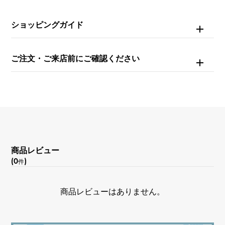
防水
ショッピングガイド
100m防水
文字盤種
ご注文・ご来店前にご確認ください
スケルトン
文字盤色
ブラック
機能
商品レビュー
(0
)
件
レトログラード デイデイト表示
商品レビューはありません。