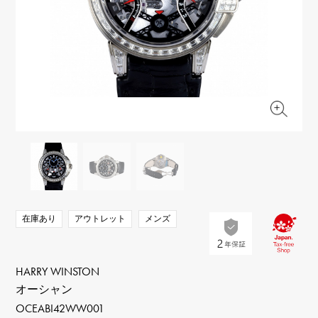
RICH CROSS
TwinPinky
ヴァシュロン・コンスタ
リッチクロス
ツインピンキー
ンタン
ANGLER
ETERNITY
AUDEMARS PIGUET
JAEGER LE COULTRE
アングラー
エタニティ
オーデマ・ピゲ
ジャガー・ルクルト
HIMAWARI
YUKIZAKI BACHIKAN
CHANEL
Cartier
ヒマワリ
ゆきざき バチカン
シャネル
カルティエ
USED NOMBRE
USED ALPHA
HARRY WINSTON
BVLGARI
ノンブル認定中古
アルファ認定中古
ハリー・ウィンストン
ブルガリ
ZENITH
TAG HEUER
ゼニス
タグホイヤー
オリジナルジュエリー一覧へ
DUNAMIS
TABLE CLOCK
デュナミス
置き時計
VINTAGE WATCH
在庫あり
アウトレット
メンズ
ヴィンテージウォッチ
すべての時計ブランドを見る
HARRY WINSTON
オーシャン
OCEABI42WW001