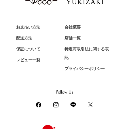
Van Cleef & Arpels
ヴァンクリーフ&アーペル
HERMES
エルメス
お支払い方法
会社概要
Chopard
配送方法
店舗一覧
ショパール
保証について
特定商取引法に関する表
ZENITH
記
レビュー一覧
ゼニス
プライバシーポリシー
DAMIANI
ダミアーニ
TUDOR
Follow Us
チューダー（チュードル）
TIFFANY&Co.
ティファニー
PIAGET
ピアジェ