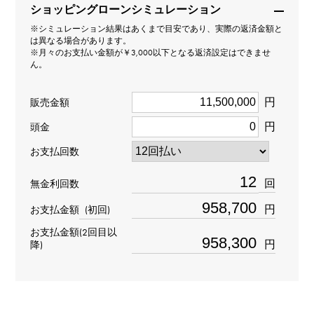
ショッピングローンシミュレーション
モデル名
※シミュレーション結果はあくまで目安であり、実際の返済金額と
は異なる場合があります。
オーシャン
※月々のお支払い金額が￥3,000以下となる返済設定はできませ
ん。
型番
円
販売金額
OCEABI42WW001
円
頭金
タイプ
お支払回数
メンズ
回
無金利回数
ブレスサイズ
円
お支払金額
(初回)
お支払金額(2回目以
約20.5cm
円
降)
ムーブメント
自動巻き