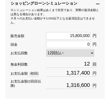
モデル名
ショッピングローンシミュレーション
※シミュレーション結果はあくまで目安であり、実際の返済金額と
アヴェニュー
は異なる場合があります。
※月々のお支払い金額が￥3,000以下となる返済設定はできませ
ん。
型番
AVSATZ45WW003
円
販売金額
円
頭金
タイプ
お支払回数
メンズ
回
無金利回数
ムーブメント
円
お支払金額
(初回)
自動巻き
お支払金額(2回目以
円
降)
防水
日常生活防水