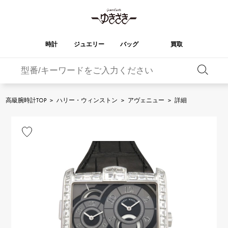
時計
ジュエリー
バッグ
買取
バーキン
オータクロア
YUKIZAKI
ROLEX
ブランド
セレクト
HUBLOT
ブライダル
ジュエリー
ロレックス
ジュエリー
ジュエリー
ウブロ
ジュエリー
高級腕時計TOP
>
ハリー・ウィンストン
>
アヴェニュー
>
詳細
ケリー
ピコタンロック
OMEGA
BREITLING
オメガ
ブライトリング
REGALIA
DOUBLE TOP
ガーデンパーティー
エブリン
レガリア
ダブルトップ
A.LANGE & SOHNE
Breguet
ランゲ＆ゾーネ
ブレゲ
YOBIKO
NOMBRE
財布
チャーム
ヨビコ
ノンブル
PATEK PHILIPPE
IWC
IWC
パテック・フィリップ
NOMBRE putite
ALPHA
小物
その他
ノンブルプティ
アルファ
FRANCK MULLER
RICHARD MILLE
フランク・ミュラー
リシャール・ミル
ALPHA putite
eclat
アルファプティ
エクラ
VACHERON
PANERAI
エルメスバッグ
CONSTANTIN
パネライ