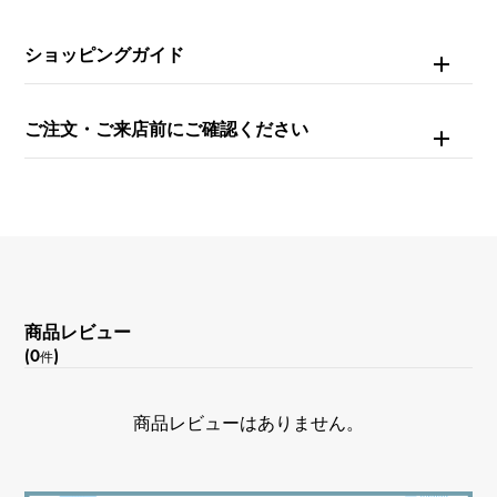
文字盤種
-
ショッピングガイド
文字盤色
ご注文・ご来店前にご確認ください
グレー
機能
２タイム表示 デイト表示
商品レビュー
(0
)
件
商品レビューはありません。