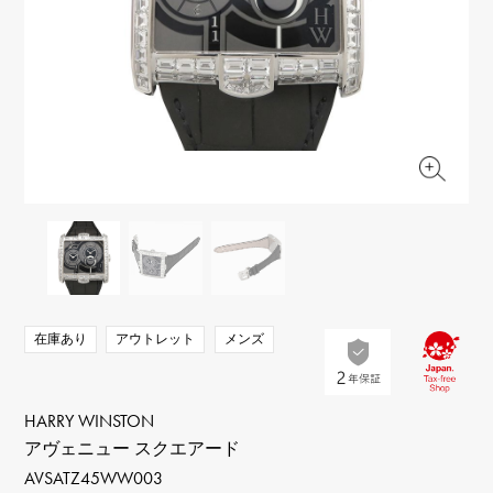
RICH CROSS
TwinPinky
ヴァシュロン・コンスタ
リッチクロス
ツインピンキー
ンタン
ANGLER
ETERNITY
AUDEMARS PIGUET
JAEGER LE COULTRE
アングラー
エタニティ
オーデマ・ピゲ
ジャガー・ルクルト
HIMAWARI
YUKIZAKI BACHIKAN
CHANEL
Cartier
ヒマワリ
ゆきざき バチカン
シャネル
カルティエ
USED NOMBRE
USED ALPHA
HARRY WINSTON
BVLGARI
ノンブル認定中古
アルファ認定中古
ハリー・ウィンストン
ブルガリ
ZENITH
TAG HEUER
ゼニス
タグホイヤー
オリジナルジュエリー一覧へ
DUNAMIS
TABLE CLOCK
デュナミス
置き時計
VINTAGE WATCH
在庫あり
アウトレット
メンズ
ヴィンテージウォッチ
すべての時計ブランドを見る
HARRY WINSTON
アヴェニュー スクエアード
AVSATZ45WW003