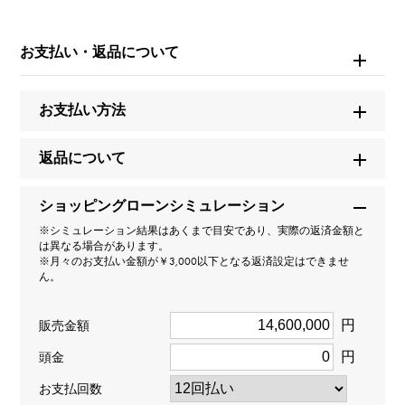
品ID
W163295
お支払い・返品について
商品名
お支払い方法
ミッドナイト GMT トゥールビヨン
返品について
ブランド名
ショッピングローンシミュレーション
ハリー・ウィンストン
※シミュレーション結果はあくまで目安であり、実際の返済金額と
は異なる場合があります。
モデル名
※月々のお支払い金額が￥3,000以下となる返済設定はできませ
ん。
ミッドナイト
円
販売金額
型番
円
頭金
MIDATG45RR001
お支払回数