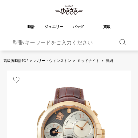
時計
ジュエリー
バッグ
買取
バーキン
オータクロア
YUKIZAKI
ROLEX
ブランド
セレクト
HUBLOT
ブライダル
ジュエリー
ロレックス
ジュエリー
ジュエリー
ウブロ
ジュエリー
高級腕時計TOP
>
ハリー・ウィンストン
>
ミッドナイト
>
詳細
ケリー
ピコタンロック
OMEGA
BREITLING
オメガ
ブライトリング
REGALIA
DOUBLE TOP
ガーデンパーティー
エブリン
レガリア
ダブルトップ
A.LANGE & SOHNE
Breguet
ランゲ＆ゾーネ
ブレゲ
YOBIKO
NOMBRE
財布
チャーム
ヨビコ
ノンブル
PATEK PHILIPPE
IWC
IWC
パテック・フィリップ
NOMBRE putite
ALPHA
小物
その他
ノンブルプティ
アルファ
FRANCK MULLER
RICHARD MILLE
フランク・ミュラー
リシャール・ミル
ALPHA putite
eclat
アルファプティ
エクラ
VACHERON
PANERAI
エルメスバッグ
CONSTANTIN
パネライ