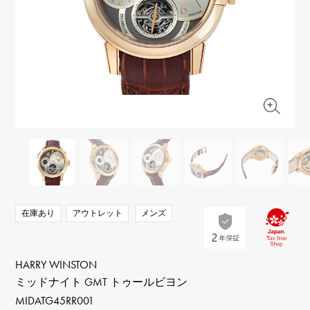
RICH CROSS
TwinPinky
ヴァシュロン・コンスタ
リッチクロス
ツインピンキー
ンタン
ANGLER
ETERNITY
AUDEMARS PIGUET
JAEGER LE COULTRE
アングラー
エタニティ
オーデマ・ピゲ
ジャガー・ルクルト
HIMAWARI
YUKIZAKI BACHIKAN
CHANEL
Cartier
ヒマワリ
ゆきざき バチカン
シャネル
カルティエ
USED NOMBRE
USED ALPHA
HARRY WINSTON
BVLGARI
ノンブル認定中古
アルファ認定中古
ハリー・ウィンストン
ブルガリ
ZENITH
TAG HEUER
ゼニス
タグホイヤー
オリジナルジュエリー一覧へ
DUNAMIS
TABLE CLOCK
デュナミス
置き時計
VINTAGE WATCH
在庫あり
アウトレット
メンズ
ヴィンテージウォッチ
すべての時計ブランドを見る
HARRY WINSTON
ミッドナイト GMT トゥールビヨン
MIDATG45RR001