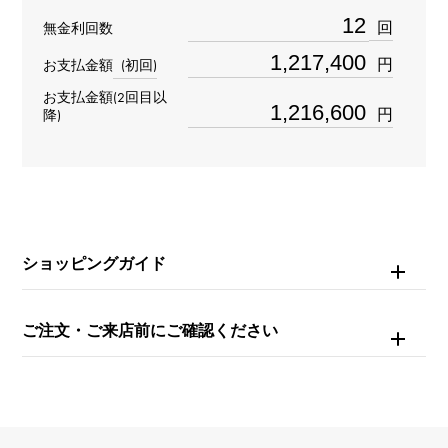
タイプ
回
無金利回数
メンズ
円
お支払金額
(初回)
お支払金額(2回目以
ムーブメント
円
降)
自動巻き
防水
30m防水
ショッピングガイド
文字盤種
-
ご注文・ご来店前にご確認ください
文字盤色
グレー/シルバー