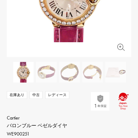
RICH CROSS
TwinPinky
ヴァシュロン・コンスタ
リッチクロス
ツインピンキー
ンタン
ANGLER
ETERNITY
AUDEMARS PIGUET
JAEGER LE COULTRE
アングラー
エタニティ
オーデマ・ピゲ
ジャガー・ルクルト
HIMAWARI
YUKIZAKI BACHIKAN
CHANEL
Cartier
ヒマワリ
ゆきざき バチカン
シャネル
カルティエ
USED NOMBRE
USED ALPHA
HARRY WINSTON
BVLGARI
ノンブル認定中古
アルファ認定中古
ハリー・ウィンストン
ブルガリ
ZENITH
TAG HEUER
ゼニス
タグホイヤー
オリジナルジュエリー一覧へ
DUNAMIS
TABLE CLOCK
デュナミス
置き時計
VINTAGE WATCH
在庫あり
中古
レディース
ヴィンテージウォッチ
すべての時計ブランドを見る
Cartier
バロンブルー ベゼルダイヤ
WE900251