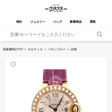
時計
ジュエリー
バッグ
新着商品
買取
バーキン
オータクロア
YUKIZAKI
ROLEX
ブランド
セレクト
HUBLOT
ブライダル
ジュエリー
ロレックス
ジュエリー
ジュエリー
ウブロ
ジュエリー
高級腕時計TOP
>
カルティエ
>
バロンブルー
>
詳細
ケリー
ピコタンロック
OMEGA
BREITLING
オメガ
ブライトリング
REGALIA
DOUBLE TOP
ガーデンパーティー
エブリン
レガリア
ダブルトップ
A.LANGE & SOHNE
Breguet
ランゲ＆ゾーネ
ブレゲ
YOBIKO
NOMBRE
財布
チャーム
ヨビコ
ノンブル
PATEK PHILIPPE
IWC
IWC
パテック・フィリップ
NOMBRE putite
ALPHA
小物
その他
ノンブルプティ
アルファ
FRANCK MULLER
RICHARD MILLE
フランク・ミュラー
リシャール・ミル
ALPHA putite
eclat
アルファプティ
エクラ
VACHERON
PANERAI
エルメスバッグ
CONSTANTIN
パネライ