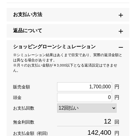
商品名
お支払い方法
バロンブルー ベゼルダイヤ
返品について
ブランド名
ショッピングローンシミュレーション
カルティエ
※シミュレーション結果はあくまで目安であり、実際の返済金額と
は異なる場合があります。
モデル名
※月々のお支払い金額が￥3,000以下となる返済設定はできませ
ん。
バロンブルー
円
販売金額
型番
円
頭金
WE900251
お支払回数
タイプ
回
無金利回数
レディース
円
お支払金額
(初回)