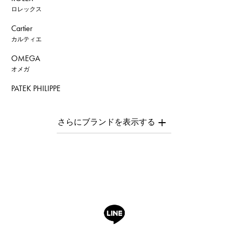
ロレックス
Cartier
カルティエ
OMEGA
オメガ
PATEK PHILIPPE
パテック・フィリップ
AUDEMARS PIGUET
オーデマ・ピゲ
Breguet
ブレゲ
ROGER DUBUIS
ロジェ・デュブイ
A.LANGE & SOHNE
ランゲ＆ゾーネ