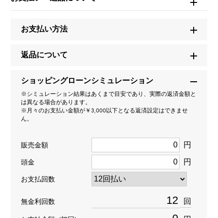
ロングアイランド マスターカレンダー ムーンフェイズ
お支払い方法
ブランド名
フランク・ミュラー
返品について
モデル名
ショッピングローンシミュレーション
※シミュレーション結果はあくまで目安であり、実際の返済金額と
ロングアイランド
は異なる場合があります。
※月々のお支払い金額が￥3,000以下となる返済設定はできませ
ん。
型番
1200MCLD
円
販売金額
円
頭金
タイプ
お支払回数
メンズ
回
無金利回数
ムーブメント