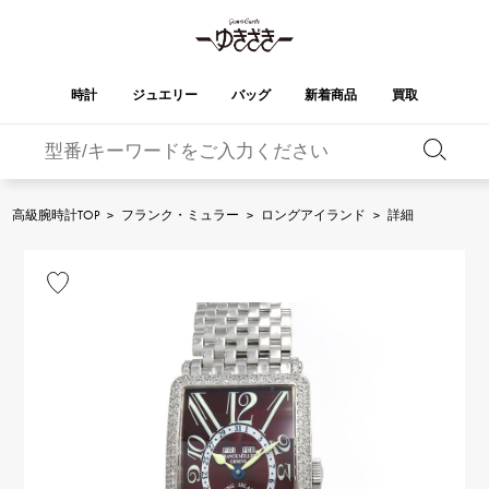
時計
ジュエリー
バッグ
新着商品
買取
バーキン
オータクロア
YUKIZAKI
ROLEX
ブランド
セレクト
HUBLOT
ブライダル
ジュエリー
ロレックス
ジュエリー
ジュエリー
ウブロ
ジュエリー
高級腕時計TOP
>
フランク・ミュラー
>
ロングアイランド
>
詳細
ケリー
ピコタンロック
OMEGA
BREITLING
オメガ
ブライトリング
REGALIA
DOUBLE TOP
ガーデンパーティー
エブリン
レガリア
ダブルトップ
A.LANGE & SOHNE
Breguet
ランゲ＆ゾーネ
ブレゲ
YOBIKO
NOMBRE
財布
チャーム
ヨビコ
ノンブル
PATEK PHILIPPE
IWC
IWC
パテック・フィリップ
NOMBRE putite
ALPHA
小物
その他
ノンブルプティ
アルファ
FRANCK MULLER
RICHARD MILLE
フランク・ミュラー
リシャール・ミル
ALPHA putite
eclat
アルファプティ
エクラ
VACHERON
PANERAI
エルメスバッグ
CONSTANTIN
パネライ