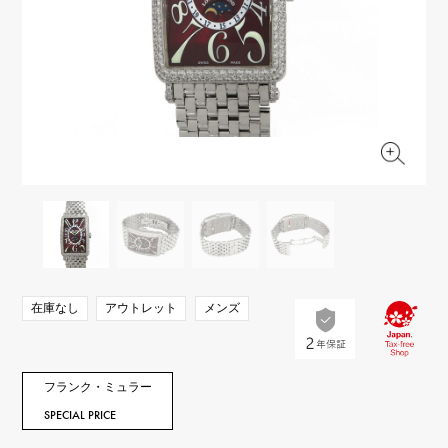
RICH CROSS
TwinPinky
ヴァシュロン・コンスタ
リッチクロス
ツインピンキー
ンタン
ANGLER
ETERNITY
AUDEMARS PIGUET
JAEGER LE COULTRE
アングラー
エタニティ
オーデマ・ピゲ
ジャガー・ルクルト
HIMAWARI
YUKIZAKI BACHIKAN
CHANEL
Cartier
ヒマワリ
ゆきざき バチカン
シャネル
カルティエ
USED NOMBRE
USED ALPHA
HARRY WINSTON
BVLGARI
ノンブル認定中古
アルファ認定中古
ハリー・ウィンストン
ブルガリ
ZENITH
TAG HEUER
ゼニス
タグホイヤー
オリジナルジュエリー一覧へ
DUNAMIS
TABLE CLOCK
デュナミス
置き時計
VINTAGE WATCH
在庫なし
アウトレット
メンズ
ヴィンテージウォッチ
すべての時計ブランドを見る
フランク・ミュラー
SPECIAL PRICE