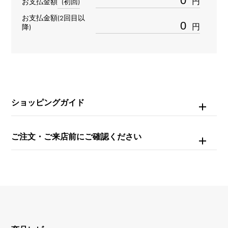
円
お支払金額
(初回)
自動巻き
お支払金額(2回目以
円
降)
防水
日常生活防水
文字盤種
-
ショッピングガイド
文字盤色
ご注文・ご来店前にご確認ください
ボルドー
機能
ムーンフェイズ デイト表示