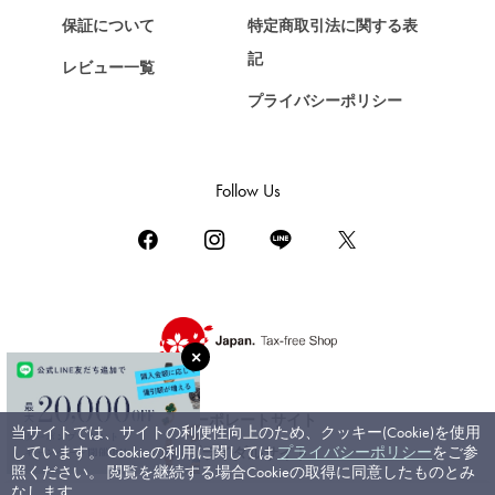
ショパール
保証について
特定商取引法に関する表
ZENITH
記
レビュー一覧
ゼニス
プライバシーポリシー
DAMIANI
ダミアーニ
TUDOR
Follow Us
チューダー（チュードル）
TIFFANY&Co.
ティファニー
PIAGET
ピアジェ
BOUCHERON
ブシュロン
コーポレートサイト
当サイトでは、サイトの利便性向上のため、クッキー(Cookie)を使用
BVLGARI
しています。 Cookieの利用に関しては
プライバシーポリシー
をご参
ブライダルサイト
ブルガリ
照ください。 閲覧を継続する場合Cookieの取得に同意したものとみ
なします。