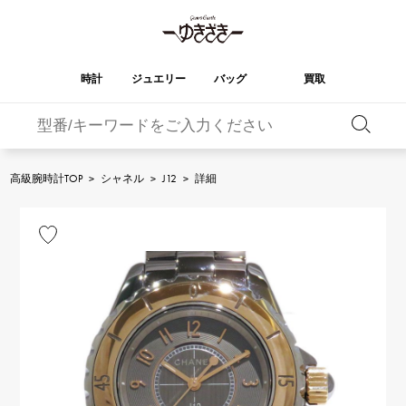
時計
ジュエリー
バッグ
買取
バーキン
オータクロア
YUKIZAKI
ROLEX
ブランド
セレクト
HUBLOT
ブライダル
ジュエリー
ロレックス
ジュエリー
ジュエリー
ウブロ
ジュエリー
高級腕時計TOP
>
シャネル
>
J12
>
詳細
ケリー
ピコタンロック
OMEGA
BREITLING
オメガ
ブライトリング
REGALIA
DOUBLE TOP
ガーデンパーティー
エブリン
レガリア
ダブルトップ
A.LANGE & SOHNE
Breguet
ランゲ＆ゾーネ
ブレゲ
YOBIKO
NOMBRE
財布
チャーム
ヨビコ
ノンブル
PATEK PHILIPPE
IWC
IWC
パテック・フィリップ
NOMBRE putite
ALPHA
小物
その他
ノンブルプティ
アルファ
FRANCK MULLER
RICHARD MILLE
フランク・ミュラー
リシャール・ミル
ALPHA putite
eclat
アルファプティ
エクラ
VACHERON
PANERAI
エルメスバッグ
CONSTANTIN
パネライ