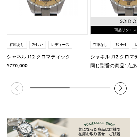
SOLD O
商品リクエス
在庫あり
ｱｳﾄﾚｯﾄ
レディース
在庫なし
ｱｳﾄﾚｯﾄ
シャネル J12 クロマティック
シャネル J12 クロ
¥770,000
同じ型番の商品1点