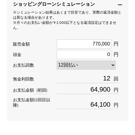
モデル名
ショッピングローンシミュレーション
※シミュレーション結果はあくまで目安であり、実際の返済金額と
J12
は異なる場合があります。
※月々のお支払い金額が￥3,000以下となる返済設定はできませ
ん。
型番
H4197
円
販売金額
円
頭金
タイプ
お支払回数
レディース
回
無金利回数
ムーブメント
円
お支払金額
(初回)
クォーツ
お支払金額(2回目以
円
降)
防水
200m防水