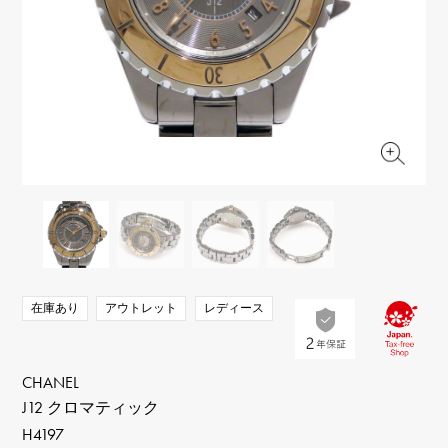
RICH CROSS
TwinPinky
ヴァシュロン・コンスタ
リッチクロス
ツインピンキー
ンタン
ANGLER
ETERNITY
AUDEMARS PIGUET
JAEGER LE COULTRE
アングラー
エタニティ
オーデマ・ピゲ
ジャガー・ルクルト
HIMAWARI
YUKIZAKI BACHIKAN
CHANEL
Cartier
ヒマワリ
ゆきざき バチカン
シャネル
カルティエ
USED NOMBRE
USED ALPHA
HARRY WINSTON
BVLGARI
ノンブル認定中古
アルファ認定中古
ハリー・ウィンストン
ブルガリ
ZENITH
TAG HEUER
ゼニス
タグホイヤー
オリジナルジュエリー一覧へ
DUNAMIS
TABLE CLOCK
デュナミス
置き時計
VINTAGE WATCH
在庫あり
アウトレット
レディース
ヴィンテージウォッチ
すべての時計ブランドを見る
CHANEL
J12 クロマティック
H4197