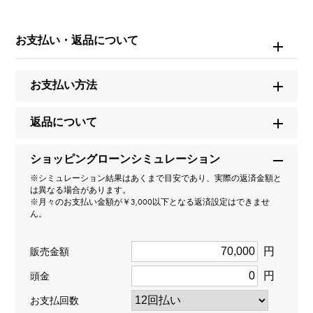
W157443
お支払い・返品について
商品名
シャンティ
お支払い方法
ブランド名
返品について
ヨンガー&ブレッソン
ショッピングローンシミュレーション
モデル名
※シミュレーション結果はあくまで目安であり、実際の返済金額と
は異なる場合があります。
シャンティ
※月々のお支払い金額が￥3,000以下となる返済設定はできませ
ん。
型番
円
販売金額
YBH8545-01
円
頭金
タイプ
お支払回数