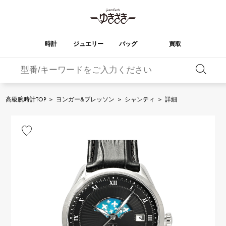
時計
ジュエリー
バッグ
買取
バーキン
オータクロア
YUKIZAKI
ROLEX
ブランド
セレクト
HUBLOT
ブライダル
ジュエリー
ロレックス
ジュエリー
ジュエリー
ウブロ
ジュエリー
高級腕時計TOP
>
ヨンガー&ブレッソン
>
シャンティ
>
詳細
ケリー
ピコタンロック
OMEGA
BREITLING
オメガ
ブライトリング
REGALIA
DOUBLE TOP
ガーデンパーティー
エブリン
レガリア
ダブルトップ
A.LANGE & SOHNE
Breguet
ランゲ＆ゾーネ
ブレゲ
YOBIKO
NOMBRE
財布
チャーム
ヨビコ
ノンブル
PATEK PHILIPPE
IWC
IWC
パテック・フィリップ
NOMBRE putite
ALPHA
小物
その他
ノンブルプティ
アルファ
FRANCK MULLER
RICHARD MILLE
フランク・ミュラー
リシャール・ミル
ALPHA putite
eclat
アルファプティ
エクラ
VACHERON
PANERAI
エルメスバッグ
CONSTANTIN
パネライ