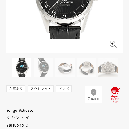
RICH CROSS
TwinPinky
ヴァシュロン・コンスタ
リッチクロス
ツインピンキー
ンタン
ANGLER
ETERNITY
AUDEMARS PIGUET
JAEGER LE COULTRE
アングラー
エタニティ
オーデマ・ピゲ
ジャガー・ルクルト
HIMAWARI
YUKIZAKI BACHIKAN
CHANEL
Cartier
ヒマワリ
ゆきざき バチカン
シャネル
カルティエ
USED NOMBRE
USED ALPHA
HARRY WINSTON
BVLGARI
ノンブル認定中古
アルファ認定中古
ハリー・ウィンストン
ブルガリ
ZENITH
TAG HEUER
ゼニス
タグホイヤー
オリジナルジュエリー一覧へ
DUNAMIS
TABLE CLOCK
デュナミス
置き時計
VINTAGE WATCH
在庫あり
アウトレット
メンズ
ヴィンテージウォッチ
すべての時計ブランドを見る
Yonger&Bresson
シャンティ
YBH8545-01