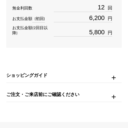
メンズ
回
無金利回数
ムーブメント
円
お支払金額
(初回)
お支払金額(2回目以
自動巻き
円
降)
防水
50m防水
文字盤種
ショッピングガイド
-
文字盤色
ご注文・ご来店前にご確認ください
ブラック
機能