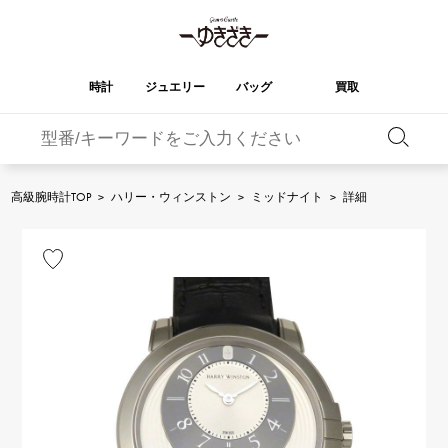
時計
ジュエリー
バッグ
買取
バーキン
オータクロア
YUKIZAKI
ROLEX
ブランド
セレクト
HUBLOT
ブライダル
ジュエリー
ロレックス
ジュエリー
ジュエリー
ウブロ
ジュエリー
高級腕時計TOP
>
ハリー・ウィンストン
>
ミッドナイト
>
詳細
ケリー
ピコタンロック
OMEGA
BREITLING
オメガ
ブライトリング
REGALIA
DOUBLE TOP
ガーデンパーティー
エブリン
レガリア
ダブルトップ
A.LANGE & SOHNE
Breguet
ランゲ＆ゾーネ
ブレゲ
YOBIKO
NOMBRE
財布
チャーム
ヨビコ
ノンブル
PATEK PHILIPPE
IWC
IWC
パテック・フィリップ
NOMBRE putite
ALPHA
小物
その他
ノンブルプティ
アルファ
FRANCK MULLER
RICHARD MILLE
フランク・ミュラー
リシャール・ミル
ALPHA putite
eclat
アルファプティ
エクラ
VACHERON
PANERAI
エルメスバッグ
CONSTANTIN
パネライ