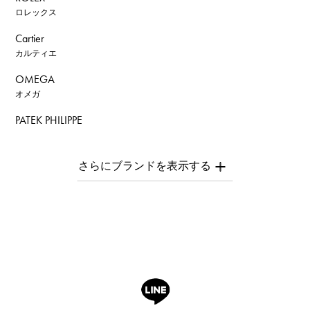
ロレックス
Cartier
カルティエ
OMEGA
オメガ
PATEK PHILIPPE
パテック・フィリップ
AUDEMARS PIGUET
オーデマ・ピゲ
Breguet
ブレゲ
ROGER DUBUIS
ロジェ・デュブイ
A.LANGE & SOHNE
ランゲ＆ゾーネ