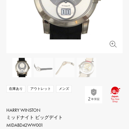
RICH CROSS
TwinPinky
ヴァシュロン・コンスタ
リッチクロス
ツインピンキー
ンタン
ANGLER
ETERNITY
AUDEMARS PIGUET
JAEGER LE COULTRE
アングラー
エタニティ
オーデマ・ピゲ
ジャガー・ルクルト
HIMAWARI
YUKIZAKI BACHIKAN
CHANEL
Cartier
ヒマワリ
ゆきざき バチカン
シャネル
カルティエ
USED NOMBRE
USED ALPHA
HARRY WINSTON
BVLGARI
ノンブル認定中古
アルファ認定中古
ハリー・ウィンストン
ブルガリ
ZENITH
TAG HEUER
ゼニス
タグホイヤー
オリジナルジュエリー一覧へ
DUNAMIS
TABLE CLOCK
デュナミス
置き時計
VINTAGE WATCH
在庫あり
アウトレット
メンズ
ヴィンテージウォッチ
すべての時計ブランドを見る
HARRY WINSTON
ミッドナイト ビッグデイト
MIDABD42WW001