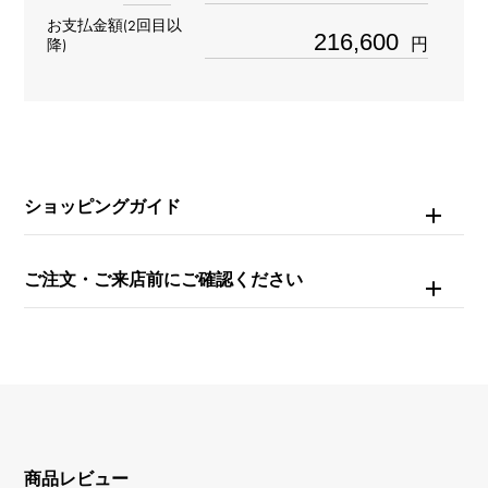
お支払金額(2回目以
自動巻き
円
降)
防水
30m防水
文字盤種
ショッピングガイド
ギョーシェ
文字盤色
ご注文・ご来店前にご確認ください
シルバー/グレー
機能
デイト表示
商品レビュー