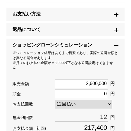
ミッドナイト ビッグデイト
お支払い方法
ブランド名
返品について
ハリー・ウィンストン
ショッピングローンシミュレーション
モデル名
※シミュレーション結果はあくまで目安であり、実際の返済金額と
は異なる場合があります。
ミッドナイト
※月々のお支払い金額が￥3,000以下となる返済設定はできませ
ん。
型番
円
販売金額
MIDABD42WW001
円
頭金
タイプ
お支払回数
メンズ
回
無金利回数
ムーブメント
円
お支払金額
(初回)