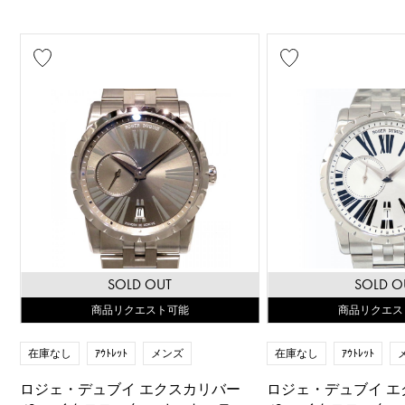
SOLD OUT
SOLD O
商品リクエスト可能
商品リクエス
在庫なし
ｱｳﾄﾚｯﾄ
メンズ
在庫なし
ｱｳﾄﾚｯﾄ
ロジェ・デュブイ エクスカリバー
ロジェ・デュブイ エ