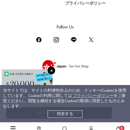
プライバシーポリシー
DAMIANI
ダミアーニ
TUDOR
Follow Us
チューダー（チュードル）
TIFFANY&Co.
ティファニー
PIAGET
ピアジェ
BOUCHERON
ブシュロン
コーポレートサイト
当サイトでは、サイトの利便性向上のため、クッキー(Cookie)を使用
BVLGARI
しています。 Cookieの利用に関しては
プライバシーポリシー
をご参
ブライダルサイト
ブルガリ
照ください。 閲覧を継続する場合Cookieの取得に同意したものとみ
なします。
RICHARD MILLE
再入荷通知を受け取る
同意する
©ジェムキャッスルゆきざき. All rights reserved.
リシャール・ミル
高級腕時計TOP
>
ロジェ・デュブイ
>
エクスカリバー
>
詳細
0