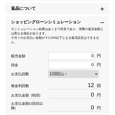
ブランド名
返品について
ロジェ・デュブイ
ショッピングローンシミュレーション
モデル名
※シミュレーション結果はあくまで目安であり、実際の返済金額と
は異なる場合があります。
エクスカリバー
※月々のお支払い金額が￥3,000以下となる返済設定はできませ
ん。
型番
円
販売金額
RDDBEX0388
円
頭金
タイプ
お支払回数
メンズ
回
無金利回数
ムーブメント
円
お支払金額
(初回)
お支払金額(2回目以
自動巻き
円
降)