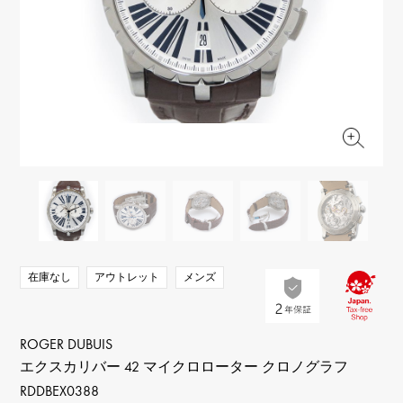
RICH CROSS
TwinPinky
ヴァシュロン・コンスタ
リッチクロス
ツインピンキー
ンタン
ANGLER
ETERNITY
AUDEMARS PIGUET
JAEGER LE COULTRE
アングラー
エタニティ
オーデマ・ピゲ
ジャガー・ルクルト
HIMAWARI
YUKIZAKI BACHIKAN
CHANEL
Cartier
ヒマワリ
ゆきざき バチカン
シャネル
カルティエ
USED NOMBRE
USED ALPHA
HARRY WINSTON
BVLGARI
ノンブル認定中古
アルファ認定中古
ハリー・ウィンストン
ブルガリ
ZENITH
TAG HEUER
ゼニス
タグホイヤー
オリジナルジュエリー一覧へ
DUNAMIS
TABLE CLOCK
デュナミス
置き時計
VINTAGE WATCH
在庫なし
アウトレット
メンズ
ヴィンテージウォッチ
すべての時計ブランドを見る
ROGER DUBUIS
エクスカリバー 42 マイクロローター クロノグラフ
RDDBEX0388