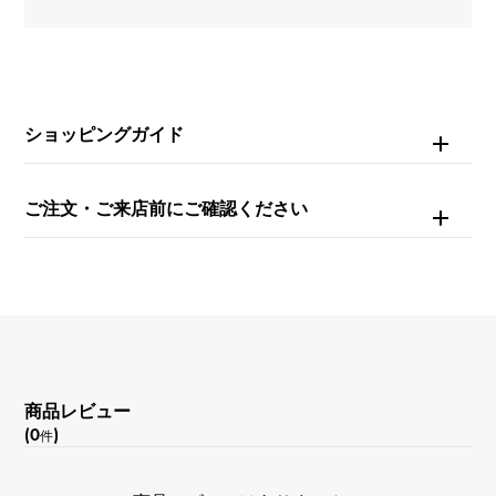
防水
30m防水
文字盤種
ショッピングガイド
-
文字盤色
ご注文・ご来店前にご確認ください
シルバー
機能
クロノグラフ デイト表示
商品レビュー
(0
)
件