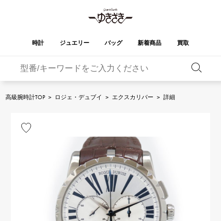
時計
ジュエリー
バッグ
新着商品
買取
バーキン
オータクロア
YUKIZAKI
ROLEX
ブランド
セレクト
HUBLOT
ブライダル
ジュエリー
ロレックス
ジュエリー
ジュエリー
ウブロ
ジュエリー
高級腕時計TOP
>
ロジェ・デュブイ
>
エクスカリバー
>
詳細
ケリー
ピコタンロック
OMEGA
BREITLING
オメガ
ブライトリング
REGALIA
DOUBLE TOP
ガーデンパーティー
エブリン
レガリア
ダブルトップ
A.LANGE & SOHNE
Breguet
ランゲ＆ゾーネ
ブレゲ
YOBIKO
NOMBRE
財布
チャーム
ヨビコ
ノンブル
PATEK PHILIPPE
IWC
IWC
パテック・フィリップ
NOMBRE putite
ALPHA
小物
その他
ノンブルプティ
アルファ
FRANCK MULLER
RICHARD MILLE
フランク・ミュラー
リシャール・ミル
ALPHA putite
eclat
アルファプティ
エクラ
VACHERON
PANERAI
エルメスバッグ
CONSTANTIN
パネライ