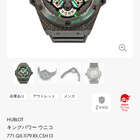
RICH CROSS
TwinPinky
ヴァシュロン・コンスタ
リッチクロス
ツインピンキー
ンタン
ANGLER
ETERNITY
AUDEMARS PIGUET
JAEGER LE COULTRE
アングラー
エタニティ
オーデマ・ピゲ
ジャガー・ルクルト
HIMAWARI
YUKIZAKI BACHIKAN
CHANEL
Cartier
ヒマワリ
ゆきざき バチカン
シャネル
カルティエ
USED NOMBRE
USED ALPHA
HARRY WINSTON
BVLGARI
ノンブル認定中古
アルファ認定中古
ハリー・ウィンストン
ブルガリ
ZENITH
TAG HEUER
ゼニス
タグホイヤー
オリジナルジュエリー一覧へ
DUNAMIS
TABLE CLOCK
デュナミス
置き時計
VINTAGE WATCH
在庫あり
アウトレット
メンズ
ヴィンテージウォッチ
すべての時計ブランドを見る
HUBLOT
キングパワー ウニコ
771.QX.1179.RX.CSH13