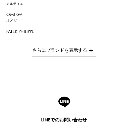
カルティエ
OMEGA
オメガ
PATEK PHILIPPE
パテック・フィリップ
AUDEMARS PIGUET
オーデマ・ピゲ
Breguet
ブレゲ
ROGER DUBUIS
ロジェ・デュブイ
A.LANGE & SOHNE
ランゲ＆ゾーネ
HUBLOT
LINEでのお問い合わせ
ウブロ