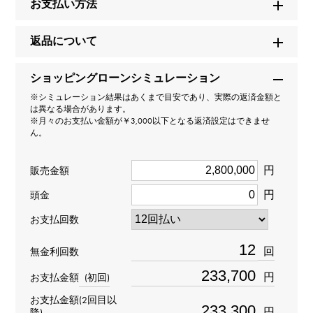
お支払い方法
ブランド名
返品について
ウブロ
ショッピングローンシミュレーション
モデル名
※シミュレーション結果はあくまで目安であり、実際の返済金額と
は異なる場合があります。
キングパワー
※月々のお支払い金額が￥3,000以下となる返済設定はできませ
ん。
型番
円
販売金額
771.QX.1179.RX.CSH13
円
頭金
タイプ
お支払回数
メンズ
回
無金利回数
ムーブメント
円
お支払金額
(初回)
お支払金額(2回目以
自動巻き
円
降)