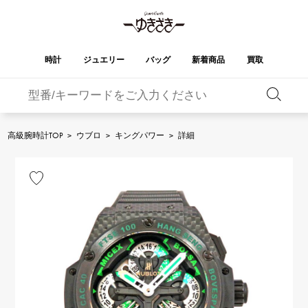
時計
ジュエリー
バッグ
新着商品
買取
バーキン
オータクロア
YUKIZAKI
ROLEX
ブランド
セレクト
HUBLOT
ブライダル
ジュエリー
ロレックス
ジュエリー
ジュエリー
ウブロ
ジュエリー
高級腕時計TOP
>
ウブロ
>
キングパワー
>
詳細
ケリー
ピコタンロック
OMEGA
BREITLING
オメガ
ブライトリング
REGALIA
DOUBLE TOP
ガーデンパーティー
エブリン
レガリア
ダブルトップ
A.LANGE & SOHNE
Breguet
ランゲ＆ゾーネ
ブレゲ
YOBIKO
NOMBRE
財布
チャーム
ヨビコ
ノンブル
PATEK PHILIPPE
IWC
IWC
パテック・フィリップ
NOMBRE putite
ALPHA
小物
その他
ノンブルプティ
アルファ
FRANCK MULLER
RICHARD MILLE
フランク・ミュラー
リシャール・ミル
ALPHA putite
eclat
アルファプティ
エクラ
VACHERON
PANERAI
エルメスバッグ
CONSTANTIN
パネライ