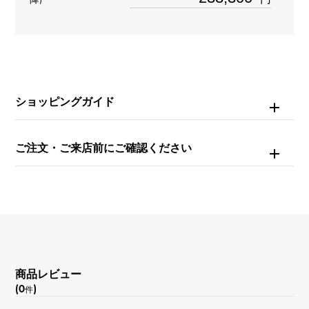
防水
100m防水
文字盤種
ショッピングガイド
-
文字盤色
ご注文・ご来店前にご確認ください
シルバー/グリーン
機能
ワールドタイム
商品レビュー
(0
)
件