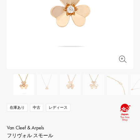
RICH CROSS
TwinPinky
ヴァシュロン・コンスタ
リッチクロス
ツインピンキー
ンタン
ANGLER
ETERNITY
AUDEMARS PIGUET
JAEGER LE COULTRE
アングラー
エタニティ
オーデマ・ピゲ
ジャガー・ルクルト
HIMAWARI
YUKIZAKI BACHIKAN
CHANEL
Cartier
ヒマワリ
ゆきざき バチカン
シャネル
カルティエ
USED NOMBRE
USED ALPHA
HARRY WINSTON
BVLGARI
ノンブル認定中古
アルファ認定中古
ハリー・ウィンストン
ブルガリ
ZENITH
TAG HEUER
ゼニス
タグホイヤー
オリジナルジュエリー一覧へ
DUNAMIS
TABLE CLOCK
デュナミス
置き時計
VINTAGE WATCH
ヴィンテージウォッチ
在庫あり
中古
レディース
すべての時計ブランドを見る
Van Cleef & Arpels
フリヴォル スモール