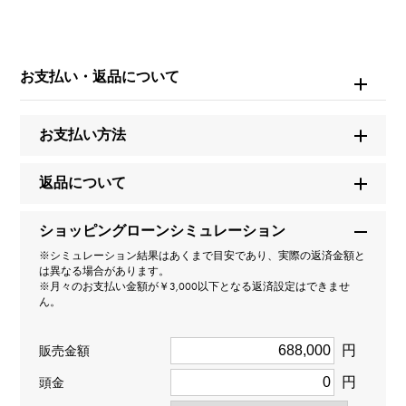
ブランド名
ヴァンクリーフ&アーペル
お支払い・返品について
モデル名
お支払い方法
フリヴォル
返品について
型番
ショッピングローンシミュレーション
VCARPFBM00
※シミュレーション結果はあくまで目安であり、実際の返済金額と
は異なる場合があります。
タイプ
※月々のお支払い金額が￥3,000以下となる返済設定はできませ
ん。
レディース
円
販売金額
種類
円
頭金
ネックレス
＞
花 × ネックレス