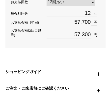
お支払回数
材質
回
無金利回数
K18ローズゴールド
円
お支払金額
(初回)
お支払金額(2回目以
石種
円
降)
ダイヤモンド 約0.080ct
重量
約7.2g
ショッピングガイド
モチーフサイズ
縦 約14 × 横 約15 × 奥行 約4mm
ご注文・ご来店前にご確認ください
チェーンサイズ
約47cm