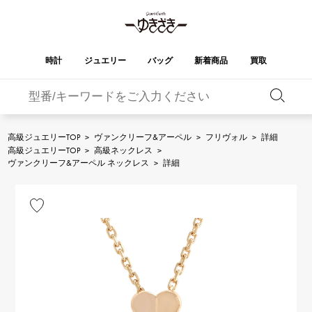
時計
ジュエリー
バッグ
新着商品
買取
バーキン
オータクロア
YUKIZAKI
ROLEX
ブランド
セレクト
HUBLOT
ブライダル
ジュエリー
ロレックス
ジュエリー
ジュエリー
ウブロ
ジュエリー
高級ジュエリーTOP
>
ヴァンクリーフ&アーペル
>
フリヴォル
>
詳細
高級ジュエリーTOP
>
高級ネックレス
>
ケリー
ピコタンロック
OMEGA
BREITLING
ヴァンクリーフ&アーペル ネックレス
>
詳細
オメガ
ブライトリング
REGALIA
DOUBLE TOP
ガーデンパーティー
エブリン
レガリア
ダブルトップ
A.LANGE & SOHNE
Breguet
ランゲ＆ゾーネ
ブレゲ
YOBIKO
NOMBRE
財布
チャーム
ヨビコ
ノンブル
PATEK PHILIPPE
IWC
IWC
パテック・フィリップ
NOMBRE putite
ALPHA
小物
その他
ノンブルプティ
アルファ
FRANCK MULLER
RICHARD MILLE
フランク・ミュラー
リシャール・ミル
ALPHA putite
eclat
アルファプティ
エクラ
VACHERON
PANERAI
エルメスバッグ
CONSTANTIN
パネライ