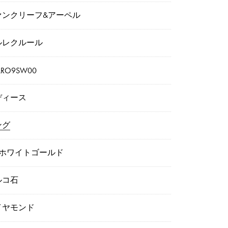
ァンクリーフ&アーペル
ルレクルール
ARO9SW00
ディース
ング
8ホワイトゴールド
ルコ石
イヤモンド