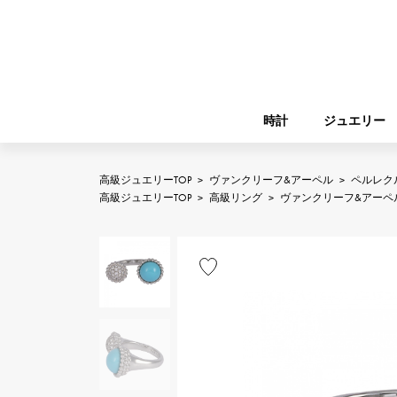
時計
ジュエリー
高級ジュエリーTOP
>
ヴァンクリーフ&アーペル
>
ペルレク
ROLEX
高級ジュエリーTOP
>
高級リング
>
ヴァンクリーフ&アーペ
YUKIZAKI
ジュエリー
バーキン
ロレックス
A.LANGE & SOHNE
REGALIA
ガーデンパーティー
ランゲ＆ゾーネ
レガリア
FRANCK MULLER
NOMBRE putite
小物
フランク・ミュラー
ノンブルプティ