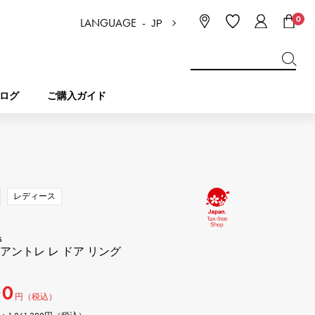
0
LANGUAGE -
JP
日本語
ENGLISH
한국
简体中文
繁体中文
ログ
ご購入ガイド
BREITLING
ブライダル
ジュエリー
ピコタンロック
ブライトリング
レディース
IWC
NOMBRE
チャーム
IWC
ノンブル
s
アントレ レ ドア リング
NTIN
PANERAI
eclat
タン
パネライ
00
エクラ
円（税込）