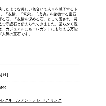
映したような美しい色合いで人々を魅了するト
は、「友情」「繁栄」「成功」を象徴する宝石
守る石」「友情を深める石」として愛され、災
込む守護石と伝えられてきました。柔らかく温
は、カジュアルにもエレガントにも映える万能
ず人気の宝石です。
 N ]
0199
レクルール アントレ レ ドア リング