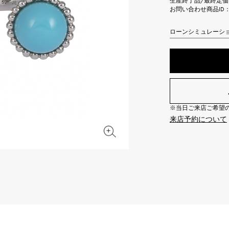
生産終了品/最終定価
JAEGER LE COULTRE
CHANEL
お問い合わせ商品ID： J
エルメスバッグ
TwinPinky
ANGLER
ジャガー・ルクルト
シャネル
ツインピンキー
アングラー
ローンシミュレーシ
BVLGARI
ZENITH
YUKIZAKI BACHIKAN
USED NOMBRE
ブルガリ
ゼニス
ゆきざき バチカン
ノンブル認定中古
TABLE CLOCK
VINTAGE WATCH
置き時計
ヴィンテージウォッチ
※当日ご来店ご希望の場
来店予約について
オリジナルジュエリー一覧へ
すべての時計ブランドを見る