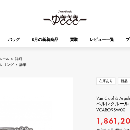
バッグ
8月の新着商品
買取
レビュー一覧
ブ
ルール
>
詳細
HUBLOT
OMEGA
ル リング
>
詳細
ブランド
ジュエリー
セレクト
ジュエリー
オータクロア
ケリー
ウブロ
オメガ
在庫あり
新品
Breguet
PATEK PHILIPPE
DOUBLE TOP
YOBIKO
エブリン
財布
ブレゲ
パテック・フィリップ
ダブルトップ
ヨビコ
Van Cleef & Arpel
ペルレクルール 
VCARO9SW00
RICHARD MILLE
VACHERON CONSTA
ALPHA
ALPHA putite
その他
リシャール・ミル
ヴァシュロン・コンスタン
1,861,2
アルファ
アルファプティ