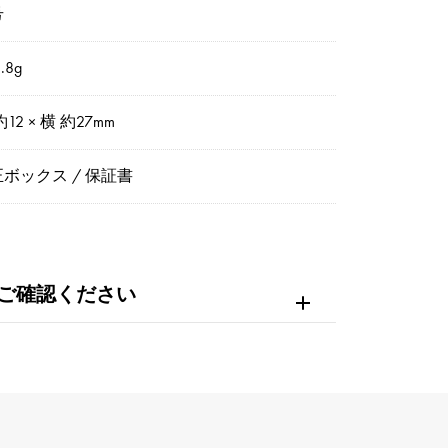
号
.8g
約12 × 横 約27mm
ボックス / 保証書
ご確認ください