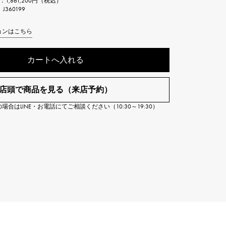
：
1,861,200円（税込）
Cartier
360199
ETERNITY
カルティエ
エタニティ
ョンはこちら
TAG HEUER
USED ALPHA
カートへ入れる
タグホイヤー
アルファ認定中古
店頭で商品を見る（来店予約）
合はLINE・お電話にてご相談ください（10:30～19:30）