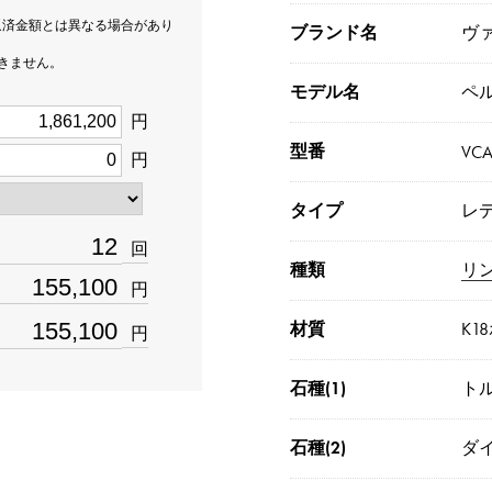
返済金額とは異なる場合があり
ブランド名
ヴ
できません。
モデル名
ペ
円
型番
VC
円
タイプ
レ
回
種類
リ
円
材質
K1
円
石種(1)
ト
石種(2)
ダ