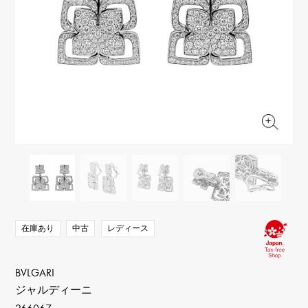
RICH CROSS
TwinPinky
ヴァシュロン・コンスタ
リッチクロス
ツインピンキー
ンタン
ANGLER
ETERNITY
AUDEMARS PIGUET
JAEGER LE COULTRE
アングラー
エタニティ
オーデマ・ピゲ
ジャガー・ルクルト
HIMAWARI
YUKIZAKI BACHIKAN
CHANEL
Cartier
ヒマワリ
ゆきざき バチカン
シャネル
カルティエ
USED NOMBRE
USED ALPHA
HARRY WINSTON
BVLGARI
ノンブル認定中古
アルファ認定中古
ハリー・ウィンストン
ブルガリ
ZENITH
TAG HEUER
ゼニス
タグホイヤー
オリジナルジュエリー一覧へ
DUNAMIS
TABLE CLOCK
デュナミス
置き時計
VINTAGE WATCH
ヴィンテージウォッチ
在庫あり
中古
レディース
すべての時計ブランドを見る
BVLGARI
ジャルディーニ