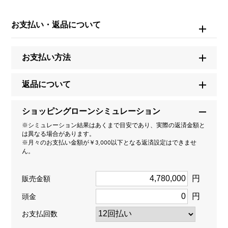
ブランド名
ブルガリ
お支払い・返品について
モデル名
お支払い方法
ジャルディーニ
返品について
型番
ショッピングローンシミュレーション
266067
※シミュレーション結果はあくまで目安であり、実際の返済金額と
は異なる場合があります。
タイプ
※月々のお支払い金額が￥3,000以下となる返済設定はできませ
ん。
レディース
円
販売金額
種類
円
頭金
ピアス
＞
花 × ピアス
お支払回数