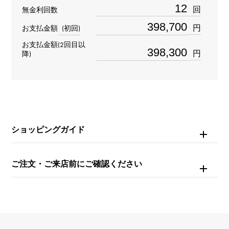
材質
回
無金利回数
K18ホワイトゴールド
円
お支払金額
(初回)
お支払金額(2回目以
石種
円
降)
ダイヤモンド
重量
約19.9g
ショッピングガイド
モチーフサイズ
縦 約29 × 横 約21 × 奥行 約4mm
ご注文・ご来店前にご確認ください