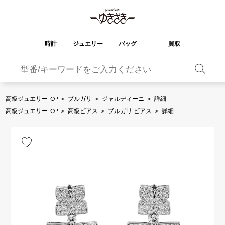
時計
ジュエリー
バッグ
買取
バーキン
オータクロア
YUKIZAKI
ROLEX
ブランド
セレクト
HUBLOT
ブライダル
ジュエリー
ロレックス
ジュエリー
ジュエリー
ウブロ
ジュエリー
高級ジュエリーTOP
>
ブルガリ
>
ジャルディーニ
>
詳細
ケリー
ピコタンロック
OMEGA
BREITLING
高級ジュエリーTOP
>
高級ピアス
>
ブルガリ ピアス
>
詳細
オメガ
ブライトリング
REGALIA
DOUBLE TOP
ガーデンパーティー
エブリン
レガリア
ダブルトップ
A.LANGE & SOHNE
Breguet
ランゲ＆ゾーネ
ブレゲ
YOBIKO
NOMBRE
財布
チャーム
ヨビコ
ノンブル
PATEK PHILIPPE
IWC
IWC
パテック・フィリップ
NOMBRE putite
ALPHA
小物
その他
ノンブルプティ
アルファ
FRANCK MULLER
RICHARD MILLE
フランク・ミュラー
リシャール・ミル
ALPHA putite
eclat
アルファプティ
エクラ
VACHERON
PANERAI
エルメスバッグ
CONSTANTIN
パネライ