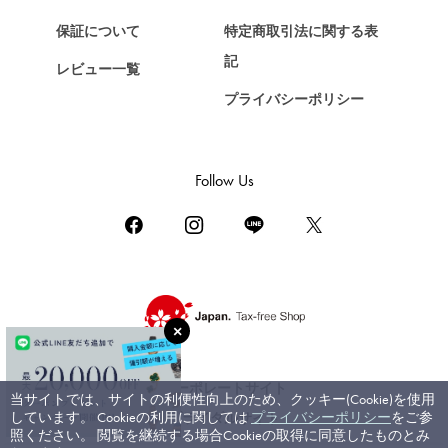
ショパール
保証について
特定商取引法に関する表
ZENITH
記
レビュー一覧
ゼニス
プライバシーポリシー
DAMIANI
ダミアーニ
TUDOR
Follow Us
チューダー（チュードル）
TIFFANY&Co.
ティファニー
PIAGET
ピアジェ
BOUCHERON
ブシュロン
コーポレートサイト
当サイトでは、サイトの利便性向上のため、クッキー(Cookie)を使用
BVLGARI
しています。 Cookieの利用に関しては
プライバシーポリシー
をご参
ブライダルサイト
ブルガリ
照ください。 閲覧を継続する場合Cookieの取得に同意したものとみ