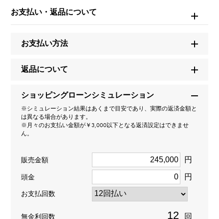
カルティエ
お支払い・返品について
モデル名
お支払い方法
リンク
返品について
型番
ショッピングローンシミュレーション
B7012000
※シミュレーション結果はあくまで目安であり、実際の返済金額と
は異なる場合があります。
タイプ
※月々のお支払い金額が￥3,000以下となる返済設定はできませ
ん。
レディース
円
販売金額
種類
円
頭金
チェーン
お支払回数
材質
回
無金利回数