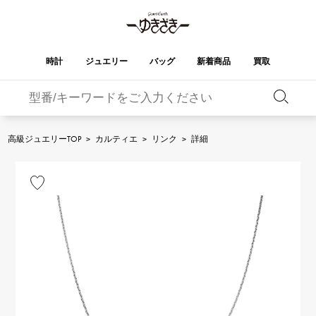
時計
ジュエリー
バッグ
新着商品
買取
バーキン
オータクロア
YUKIZAKI
ROLEX
ブランド
セレクト
HUBLOT
ブライダル
ジュエリー
ロレックス
ジュエリー
ジュエリー
ウブロ
ジュエリー
高級ジュエリーTOP
>
カルティエ
>
リンク
>
詳細
ケリー
ピコタンロック
OMEGA
BREITLING
オメガ
ブライトリング
REGALIA
DOUBLE TOP
ガーデンパーティー
エブリン
レガリア
ダブルトップ
A.LANGE & SOHNE
Breguet
ランゲ＆ゾーネ
ブレゲ
YOBIKO
NOMBRE
財布
チャーム
ヨビコ
ノンブル
PATEK PHILIPPE
IWC
IWC
パテック・フィリップ
NOMBRE putite
ALPHA
小物
その他
ノンブルプティ
アルファ
FRANCK MULLER
RICHARD MILLE
フランク・ミュラー
リシャール・ミル
ALPHA putite
eclat
アルファプティ
エクラ
VACHERON
PANERAI
エルメスバッグ
CONSTANTIN
パネライ