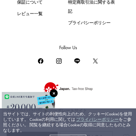
保証について
特定商取引法に関する表
ZENITH
記
レビュー一覧
ゼニス
プライバシーポリシー
DAMIANI
ダミアーニ
TUDOR
Follow Us
チューダー（チュードル）
TIFFANY&Co.
ティファニー
PIAGET
ピアジェ
BOUCHERON
ブシュロン
コーポレートサイト
当サイトでは、サイトの利便性向上のため、クッキー(Cookie)を使用
BVLGARI
しています。 Cookieの利用に関しては
プライバシーポリシー
をご参
ブライダルサイト
ブルガリ
照ください。 閲覧を継続する場合Cookieの取得に同意したものとみ
なします。
RICHARD MILLE