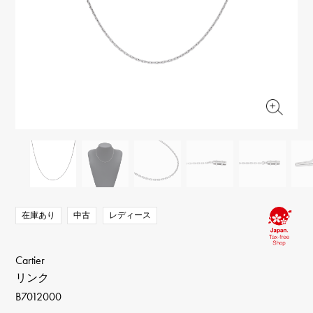
RICH CROSS
TwinPinky
ヴァシュロン・コンスタ
リッチクロス
ツインピンキー
ンタン
ANGLER
ETERNITY
AUDEMARS PIGUET
JAEGER LE COULTRE
アングラー
エタニティ
オーデマ・ピゲ
ジャガー・ルクルト
HIMAWARI
YUKIZAKI BACHIKAN
CHANEL
Cartier
ヒマワリ
ゆきざき バチカン
シャネル
カルティエ
USED NOMBRE
USED ALPHA
HARRY WINSTON
BVLGARI
ノンブル認定中古
アルファ認定中古
ハリー・ウィンストン
ブルガリ
ZENITH
TAG HEUER
ゼニス
タグホイヤー
オリジナルジュエリー一覧へ
DUNAMIS
TABLE CLOCK
デュナミス
置き時計
VINTAGE WATCH
在庫あり
中古
レディース
ヴィンテージウォッチ
すべての時計ブランドを見る
Cartier
リンク
B7012000