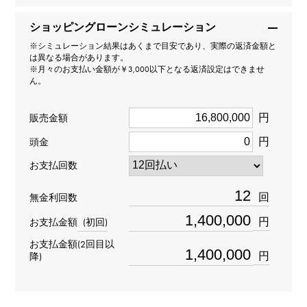
ショッピングローンシミュレーション
型番
※シミュレーション結果はあくまで目安であり、実際の返済金額と
N6700400
は異なる場合があります。
※月々のお支払い金額が￥3,000以下となる返済設定はできませ
ん。
タイプ
円
男女兼用
販売金額
円
頭金
種類
お支払回数
ブレスレット
＞
動物 × ブレスレット
回
無金利回数
材質
円
お支払金額
(初回)
K18ホワイトゴールド
お支払金額(2回目以
円
降)
石種(1)
エメラルド