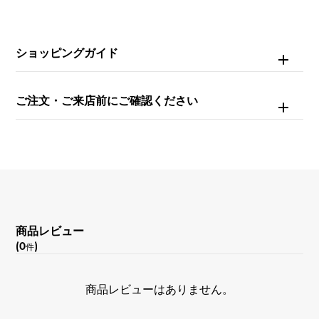
石種(2)
ショッピングガイド
オニキス
石種(3)
ご注文・ご来店前にご確認ください
ダイヤモンド 約5.690ct
重量
約40.6g
モチーフサイズ
商品レビュー
(0
)
縦 約22 × 横 約30 × 奥行 約16mm
件
チェーンサイズ
商品レビューはありません。
約17cm