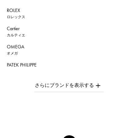
ROLEX
ロレックス
Cartier
カルティエ
OMEGA
オメガ
PATEK PHILIPPE
パテック・フィリップ
AUDEMARS PIGUET
オーデマ・ピゲ
Breguet
ブレゲ
ROGER DUBUIS
ロジェ・デュブイ
A.LANGE & SOHNE