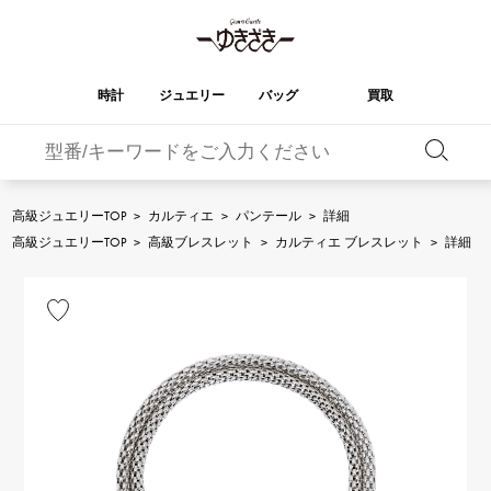
時計
ジュエリー
バッグ
買取
バーキン
オータクロア
YUKIZAKI
ROLEX
ブランド
セレクト
HUBLOT
ブライダル
ジュエリー
ロレックス
ジュエリー
ジュエリー
ウブロ
ジュエリー
高級ジュエリーTOP
>
カルティエ
>
パンテール
>
詳細
ケリー
ピコタンロック
OMEGA
BREITLING
高級ジュエリーTOP
>
高級ブレスレット
>
カルティエ ブレスレット
>
詳細
オメガ
ブライトリング
REGALIA
DOUBLE TOP
ガーデンパーティー
エブリン
レガリア
ダブルトップ
A.LANGE & SOHNE
Breguet
ランゲ＆ゾーネ
ブレゲ
YOBIKO
NOMBRE
財布
チャーム
ヨビコ
ノンブル
PATEK PHILIPPE
IWC
IWC
パテック・フィリップ
NOMBRE putite
ALPHA
小物
その他
ノンブルプティ
アルファ
FRANCK MULLER
RICHARD MILLE
フランク・ミュラー
リシャール・ミル
ALPHA putite
eclat
アルファプティ
エクラ
VACHERON
PANERAI
エルメスバッグ
CONSTANTIN
パネライ