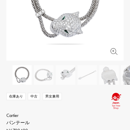
RICH CROSS
TwinPinky
ヴァシュロン・コンスタ
リッチクロス
ツインピンキー
ンタン
ANGLER
ETERNITY
AUDEMARS PIGUET
JAEGER LE COULTRE
アングラー
エタニティ
オーデマ・ピゲ
ジャガー・ルクルト
HIMAWARI
YUKIZAKI BACHIKAN
CHANEL
Cartier
ヒマワリ
ゆきざき バチカン
シャネル
カルティエ
USED NOMBRE
USED ALPHA
HARRY WINSTON
BVLGARI
ノンブル認定中古
アルファ認定中古
ハリー・ウィンストン
ブルガリ
ZENITH
TAG HEUER
ゼニス
タグホイヤー
オリジナルジュエリー一覧へ
DUNAMIS
TABLE CLOCK
デュナミス
置き時計
VINTAGE WATCH
ヴィンテージウォッチ
在庫あり
中古
男女兼用
すべての時計ブランドを見る
Cartier
パンテール