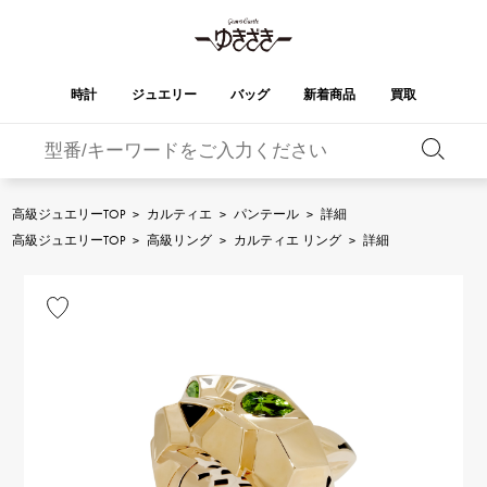
時計
ジュエリー
バッグ
新着商品
買取
バーキン
オータクロア
YUKIZAKI
ROLEX
ブランド
セレクト
HUBLOT
ブライダル
ジュエリー
ロレックス
ジュエリー
ジュエリー
ウブロ
ジュエリー
高級ジュエリーTOP
>
カルティエ
>
パンテール
>
詳細
ケリー
ピコタンロック
OMEGA
BREITLING
高級ジュエリーTOP
>
高級リング
>
カルティエ リング
>
詳細
オメガ
ブライトリング
REGALIA
DOUBLE TOP
ガーデンパーティー
エブリン
レガリア
ダブルトップ
A.LANGE & SOHNE
Breguet
ランゲ＆ゾーネ
ブレゲ
YOBIKO
NOMBRE
財布
チャーム
ヨビコ
ノンブル
PATEK PHILIPPE
IWC
IWC
パテック・フィリップ
NOMBRE putite
ALPHA
小物
その他
ノンブルプティ
アルファ
FRANCK MULLER
RICHARD MILLE
フランク・ミュラー
リシャール・ミル
ALPHA putite
eclat
アルファプティ
エクラ
VACHERON
PANERAI
エルメスバッグ
CONSTANTIN
パネライ