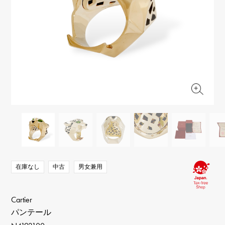
RICH CROSS
TwinPinky
ヴァシュロン・コンスタ
リッチクロス
ツインピンキー
ンタン
ANGLER
ETERNITY
AUDEMARS PIGUET
JAEGER LE COULTRE
アングラー
エタニティ
オーデマ・ピゲ
ジャガー・ルクルト
HIMAWARI
YUKIZAKI BACHIKAN
CHANEL
Cartier
ヒマワリ
ゆきざき バチカン
シャネル
カルティエ
USED NOMBRE
USED ALPHA
HARRY WINSTON
BVLGARI
ノンブル認定中古
アルファ認定中古
ハリー・ウィンストン
ブルガリ
ZENITH
TAG HEUER
ゼニス
タグホイヤー
オリジナルジュエリー一覧へ
DUNAMIS
TABLE CLOCK
デュナミス
置き時計
VINTAGE WATCH
ヴィンテージウォッチ
在庫なし
中古
男女兼用
すべての時計ブランドを見る
Cartier
パンテール