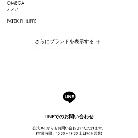
OMEGA
オメガ
PATEK PHILIPPE
パテック・フィリップ
AUDEMARS PIGUET
オーデマ・ピゲ
Breguet
ブレゲ
ROGER DUBUIS
ロジェ・デュブイ
A.LANGE & SOHNE
ランゲ＆ゾーネ
HUBLOT
LINEでのお問い合わせ
ウブロ
公式LINEからもお問い合わせいただけます。
FRANCK MULLER
(営業時間：10:30～19:30 土日祝も営業)
フランク・ミュラー