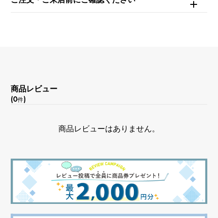
重量
約60.5g
モチーフサイズ
縦 約36 × 横 約30 × 奥行 約41mm
商品レビュー
(0
)
件
商品レビューはありません。