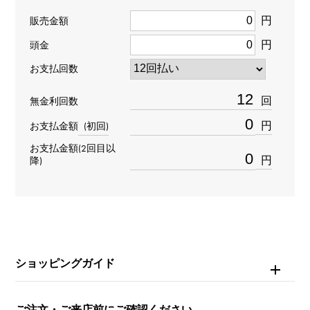
円
販売金額
種類
円
頭金
リング
＞
動物 × リング
お支払回数
材質
回
無金利回数
K18イエローゴールド
円
お支払金額
(初回)
お支払金額(2回目以
石種(1)
円
降)
ペリドット
石種(2)
オニキス
ショッピングガイド
リングサイズ
21号
ご注文・ご来店前にご確認ください