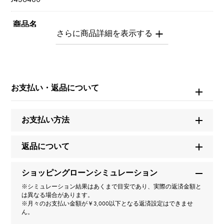
商品名
パンテール
ブランド名
カルティエ
お支払い・返品について
モデル名
お支払い方法
パンテール
返品について
型番
ショッピングローンシミュレーション
N4193100
※シミュレーション結果はあくまで目安であり、実際の返済金額と
は異なる場合があります。
タイプ
※月々のお支払い金額が￥3,000以下となる返済設定はできませ
ん。
男女兼用