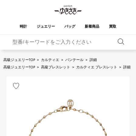
時計
ジュエリー
バッグ
新着商品
買取
バーキン
オータクロア
YUKIZAKI
ROLEX
ブランド
セレクト
HUBLOT
ブライダル
ジュエリー
ロレックス
ジュエリー
ジュエリー
ウブロ
ジュエリー
高級ジュエリーTOP
>
カルティエ
>
パンテール
>
詳細
ケリー
ピコタンロック
OMEGA
BREITLING
高級ジュエリーTOP
>
高級ブレスレット
>
カルティエ ブレスレット
>
詳細
オメガ
ブライトリング
REGALIA
DOUBLE TOP
ガーデンパーティー
エブリン
レガリア
ダブルトップ
A.LANGE & SOHNE
Breguet
ランゲ＆ゾーネ
ブレゲ
YOBIKO
NOMBRE
財布
チャーム
ヨビコ
ノンブル
PATEK PHILIPPE
IWC
IWC
パテック・フィリップ
NOMBRE putite
ALPHA
小物
その他
ノンブルプティ
アルファ
FRANCK MULLER
RICHARD MILLE
フランク・ミュラー
リシャール・ミル
ALPHA putite
eclat
アルファプティ
エクラ
VACHERON
PANERAI
エルメスバッグ
CONSTANTIN
パネライ