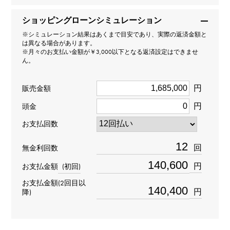
ショッピングローンシミュレーション
型番
※シミュレーション結果はあくまで目安であり、実際の返済金額と
B6064500
は異なる場合があります。
※月々のお支払い金額が￥3,000以下となる返済設定はできませ
ん。
タイプ
円
男女兼用
販売金額
円
頭金
種類
お支払回数
ブレスレット
＞
動物 × ブレスレット
回
無金利回数
材質
円
お支払金額
(初回)
K18イエローゴールド
お支払金額(2回目以
円
降)
石種(1)
ガーネット