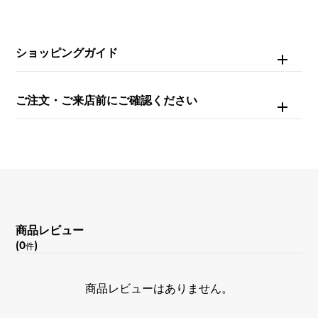
石種(2)
ショッピングガイド
ダイヤモンド 約0.070ct
重量
ご注文・ご来店前にご確認ください
約8g
モチーフサイズ
縦 約12 × 横 約35 × 奥行 約6.5mm
チェーンサイズ
商品レビュー
(0
)
約16cm
件
内周
商品レビューはありません。
約16cm