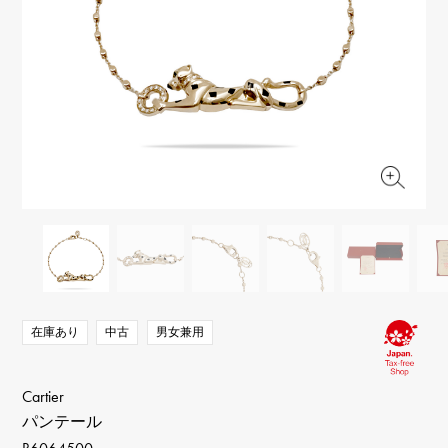
RICH CROSS
TwinPinky
ヴァシュロン・コンスタ
リッチクロス
ツインピンキー
ンタン
ANGLER
ETERNITY
AUDEMARS PIGUET
JAEGER LE COULTRE
アングラー
エタニティ
オーデマ・ピゲ
ジャガー・ルクルト
HIMAWARI
YUKIZAKI BACHIKAN
CHANEL
Cartier
ヒマワリ
ゆきざき バチカン
シャネル
カルティエ
USED NOMBRE
USED ALPHA
HARRY WINSTON
BVLGARI
ノンブル認定中古
アルファ認定中古
ハリー・ウィンストン
ブルガリ
ZENITH
TAG HEUER
ゼニス
タグホイヤー
オリジナルジュエリー一覧へ
DUNAMIS
TABLE CLOCK
デュナミス
置き時計
VINTAGE WATCH
ヴィンテージウォッチ
在庫あり
中古
男女兼用
すべての時計ブランドを見る
Cartier
パンテール