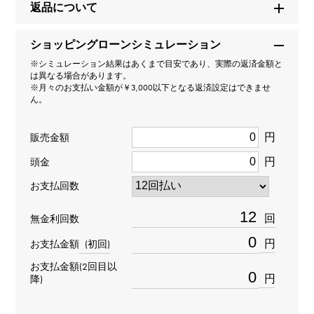
返品について
型番
ショッピングローンシミュレーション
357823
※シミュレーション結果はあくまで目安であり、実際の返済金額と
は異なる場合があります。
タイプ
※月々のお支払い金額が￥3,000以下となる返済設定はできませ
ん。
男女兼用
円
販売金額
種類
円
頭金
ブレスレット
＞
動物 × ブレスレット
お支払回数
材質
回
無金利回数
K18ピンクゴールド
円
お支払金額
(初回)
お支払金額(2回目以
石種
円
降)
ダイヤモンド 約0.470ct