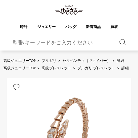
時計
ジュエリー
バッグ
新着商品
買取
バーキン
オータクロア
YUKIZAKI
ROLEX
ブランド
セレクト
HUBLOT
ブライダル
ジュエリー
ロレックス
ジュエリー
ジュエリー
ウブロ
ジュエリー
高級ジュエリーTOP
>
ブルガリ
>
セルペンティ（ヴァイパー）
>
詳細
ケリー
ピコタンロック
OMEGA
BREITLING
高級ジュエリーTOP
>
高級ブレスレット
>
ブルガリ ブレスレット
>
詳細
オメガ
ブライトリング
REGALIA
DOUBLE TOP
ガーデンパーティー
エブリン
レガリア
ダブルトップ
A.LANGE & SOHNE
Breguet
ランゲ＆ゾーネ
ブレゲ
YOBIKO
NOMBRE
財布
チャーム
ヨビコ
ノンブル
PATEK PHILIPPE
IWC
IWC
パテック・フィリップ
NOMBRE putite
ALPHA
小物
その他
ノンブルプティ
アルファ
FRANCK MULLER
RICHARD MILLE
フランク・ミュラー
リシャール・ミル
ALPHA putite
eclat
アルファプティ
エクラ
VACHERON
PANERAI
エルメスバッグ
CONSTANTIN
パネライ