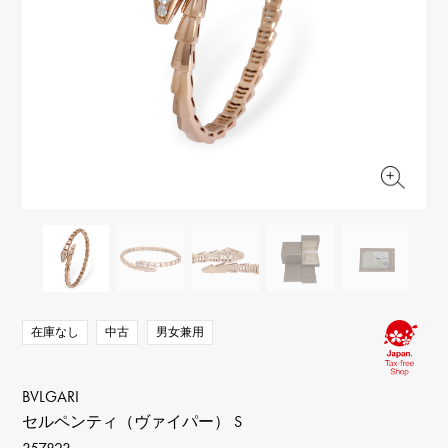
RICH CROSS
TwinPinky
ヴァシュロン・コンスタ
リッチクロス
ツインピンキー
ンタン
ANGLER
ETERNITY
AUDEMARS PIGUET
JAEGER LE COULTRE
アングラー
エタニティ
オーデマ・ピゲ
ジャガー・ルクルト
HIMAWARI
YUKIZAKI BACHIKAN
CHANEL
Cartier
ヒマワリ
ゆきざき バチカン
シャネル
カルティエ
USED NOMBRE
USED ALPHA
HARRY WINSTON
BVLGARI
ノンブル認定中古
アルファ認定中古
ハリー・ウィンストン
ブルガリ
ZENITH
TAG HEUER
ゼニス
タグホイヤー
オリジナルジュエリー一覧へ
DUNAMIS
TABLE CLOCK
デュナミス
置き時計
VINTAGE WATCH
ヴィンテージウォッチ
在庫なし
中古
男女兼用
すべての時計ブランドを見る
BVLGARI
セルペンティ（ヴァイパー） S