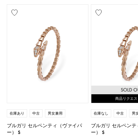
SOLD O
商品リクエス
在庫あり
中古
男女兼用
在庫なし
中古
男
ブルガリ セルペンティ（ヴァイパ
ブルガリ セルペンテ
ー） S
ー） S