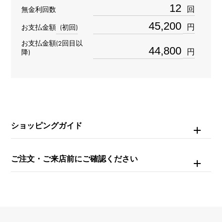
材質
回
無金利回数
K18ピンクゴールド
円
お支払金額
(初回)
お支払金額(2回目以
石種
円
降)
ダイヤモンド
重量
約5.1g
ショッピングガイド
モチーフサイズ
縦 約18 × 横 約15 × 奥行 約4mm
ご注文・ご来店前にご確認ください
チェーンサイズ
約42cm