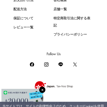
お支払い方法
会社概要
Chopard
配送方法
店舗一覧
ショパール
保証について
特定商取引法に関する表
ZENITH
記
レビュー一覧
ゼニス
プライバシーポリシー
DAMIANI
ダミアーニ
TUDOR
Follow Us
チューダー（チュードル）
TIFFANY&Co.
ティファニー
PIAGET
ピアジェ
BOUCHERON
ブシュロン
コーポレートサイト
当サイトでは、サイトの利便性向上のため、クッキー(Cookie)を使用
BVLGARI