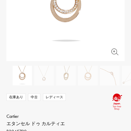
RICH CROSS
TwinPinky
ヴァシュロン・コンスタ
リッチクロス
ツインピンキー
ンタン
ANGLER
ETERNITY
AUDEMARS PIGUET
JAEGER LE COULTRE
アングラー
エタニティ
オーデマ・ピゲ
ジャガー・ルクルト
HIMAWARI
YUKIZAKI BACHIKAN
CHANEL
Cartier
ヒマワリ
ゆきざき バチカン
シャネル
カルティエ
USED NOMBRE
USED ALPHA
HARRY WINSTON
BVLGARI
ノンブル認定中古
アルファ認定中古
ハリー・ウィンストン
ブルガリ
ZENITH
TAG HEUER
ゼニス
タグホイヤー
オリジナルジュエリー一覧へ
DUNAMIS
TABLE CLOCK
デュナミス
置き時計
VINTAGE WATCH
ヴィンテージウォッチ
在庫あり
中古
レディース
すべての時計ブランドを見る
Cartier
エタンセル ドゥ カルティエ