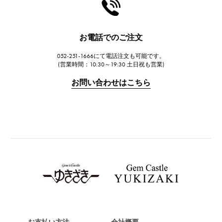
HARRY WINSTON
ハリー・ウィンストン
JAEGER LE COULTRE
お電話でのご注文
ジャガー・ルクルト
052-251-1666にて電話注文も可能です。
IWC
(営業時間：10:30～19:30 土日祝も営業)
IWC
お問い合わせはこちら
PANERAI
パネライ
BREITLING
ブライトリング
TAG HEUER
タグ・ホイヤー
Van Cleef & Arpels
ヴァンクリーフ&アーペル
HERMES
エルメス