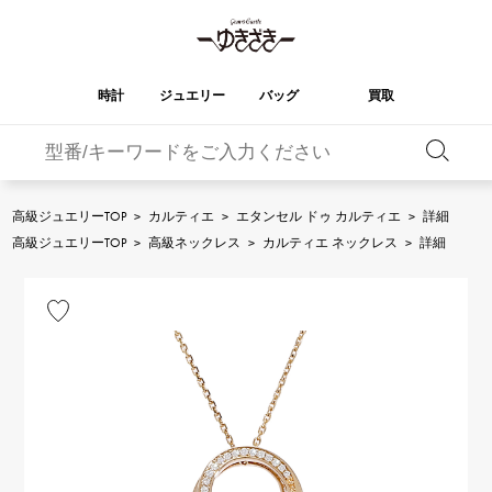
時計
ジュエリー
バッグ
買取
バーキン
オータクロア
YUKIZAKI
ROLEX
ブランド
セレクト
HUBLOT
ブライダル
ジュエリー
ロレックス
ジュエリー
ジュエリー
ウブロ
ジュエリー
高級ジュエリーTOP
>
カルティエ
>
エタンセル ドゥ カルティエ
>
詳細
ケリー
ピコタンロック
OMEGA
BREITLING
高級ジュエリーTOP
>
高級ネックレス
>
カルティエ ネックレス
>
詳細
オメガ
ブライトリング
REGALIA
DOUBLE TOP
ガーデンパーティー
エブリン
レガリア
ダブルトップ
A.LANGE & SOHNE
Breguet
ランゲ＆ゾーネ
ブレゲ
YOBIKO
NOMBRE
財布
チャーム
ヨビコ
ノンブル
PATEK PHILIPPE
IWC
IWC
パテック・フィリップ
NOMBRE putite
ALPHA
小物
その他
ノンブルプティ
アルファ
FRANCK MULLER
RICHARD MILLE
フランク・ミュラー
リシャール・ミル
ALPHA putite
eclat
アルファプティ
エクラ
VACHERON
PANERAI
エルメスバッグ
CONSTANTIN
パネライ