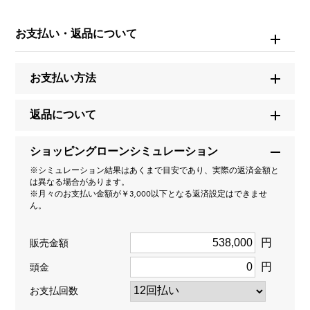
ブランド名
カルティエ
お支払い・返品について
モデル名
お支払い方法
エタンセル ドゥ カルティエ
返品について
型番
ショッピングローンシミュレーション
B3045700
※シミュレーション結果はあくまで目安であり、実際の返済金額と
は異なる場合があります。
タイプ
※月々のお支払い金額が￥3,000以下となる返済設定はできませ
ん。
レディース
円
販売金額
種類
円
頭金
ネックレス
お支払回数