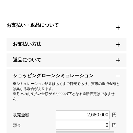
ブランド名
ヴァンクリーフ&アーペル
お支払い・返品について
モデル名
お支払い方法
フリヴォル
返品について
型番
ショッピングローンシミュレーション
VCARD31500
※シミュレーション結果はあくまで目安であり、実際の返済金額と
は異なる場合があります。
タイプ
※月々のお支払い金額が￥3,000以下となる返済設定はできませ
ん。
レディース
円
販売金額
種類
円
頭金
ネックレス
＞
花 × ネックレス