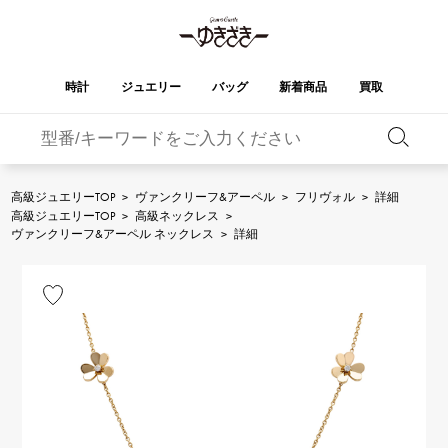
時計
ジュエリー
バッグ
新着商品
買取
バーキン
オータクロア
YUKIZAKI
ROLEX
ブランド
セレクト
HUBLOT
ブライダル
ジュエリー
ロレックス
ジュエリー
ジュエリー
ウブロ
ジュエリー
高級ジュエリーTOP
>
ヴァンクリーフ&アーペル
>
フリヴォル
>
詳細
高級ジュエリーTOP
>
高級ネックレス
>
ケリー
ピコタンロック
OMEGA
BREITLING
ヴァンクリーフ&アーペル ネックレス
>
詳細
オメガ
ブライトリング
REGALIA
DOUBLE TOP
ガーデンパーティー
エブリン
レガリア
ダブルトップ
A.LANGE & SOHNE
Breguet
ランゲ＆ゾーネ
ブレゲ
YOBIKO
NOMBRE
財布
チャーム
ヨビコ
ノンブル
PATEK PHILIPPE
IWC
IWC
パテック・フィリップ
NOMBRE putite
ALPHA
小物
その他
ノンブルプティ
アルファ
FRANCK MULLER
RICHARD MILLE
フランク・ミュラー
リシャール・ミル
ALPHA putite
eclat
アルファプティ
エクラ
VACHERON
PANERAI
エルメスバッグ
CONSTANTIN
パネライ