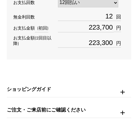
お支払回数
材質
回
無金利回数
K18イエローゴールド
円
お支払金額
(初回)
お支払金額(2回目以
石種
円
降)
ダイヤモンド 約0.610ct
重量
約17g
ショッピングガイド
モチーフサイズ
縦 約15 × 横 約23mm
ご注文・ご来店前にご確認ください
チェーンサイズ
約42cm