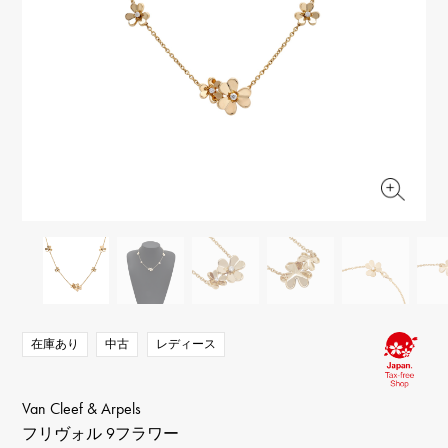
RICH CROSS
TwinPinky
ヴァシュロン・コンスタ
リッチクロス
ツインピンキー
ンタン
ANGLER
ETERNITY
AUDEMARS PIGUET
JAEGER LE COULTRE
アングラー
エタニティ
オーデマ・ピゲ
ジャガー・ルクルト
HIMAWARI
YUKIZAKI BACHIKAN
CHANEL
Cartier
ヒマワリ
ゆきざき バチカン
シャネル
カルティエ
USED NOMBRE
USED ALPHA
HARRY WINSTON
BVLGARI
ノンブル認定中古
アルファ認定中古
ハリー・ウィンストン
ブルガリ
ZENITH
TAG HEUER
ゼニス
タグホイヤー
オリジナルジュエリー一覧へ
DUNAMIS
TABLE CLOCK
デュナミス
置き時計
VINTAGE WATCH
ヴィンテージウォッチ
在庫あり
中古
レディース
すべての時計ブランドを見る
Van Cleef & Arpels
フリヴォル 9フラワー