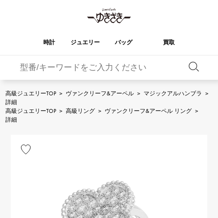
時計
ジュエリー
バッグ
買取
バーキン
オータクロア
YUKIZAKI
ROLEX
ブランド
セレクト
HUBLOT
ブライダル
ジュエリー
ロレックス
ジュエリー
ジュエリー
ウブロ
ジュエリー
高級ジュエリーTOP
>
ヴァンクリーフ&アーペル
>
マジックアルハンブラ
>
詳細
ケリー
ピコタンロック
OMEGA
BREITLING
高級ジュエリーTOP
>
高級リング
>
ヴァンクリーフ&アーペル リング
>
オメガ
ブライトリング
詳細
REGALIA
DOUBLE TOP
ガーデンパーティー
エブリン
レガリア
ダブルトップ
A.LANGE & SOHNE
Breguet
ランゲ＆ゾーネ
ブレゲ
YOBIKO
NOMBRE
財布
チャーム
ヨビコ
ノンブル
PATEK PHILIPPE
IWC
IWC
パテック・フィリップ
NOMBRE putite
ALPHA
小物
その他
ノンブルプティ
アルファ
FRANCK MULLER
RICHARD MILLE
フランク・ミュラー
リシャール・ミル
ALPHA putite
eclat
アルファプティ
エクラ
VACHERON
PANERAI
エルメスバッグ
CONSTANTIN
パネライ