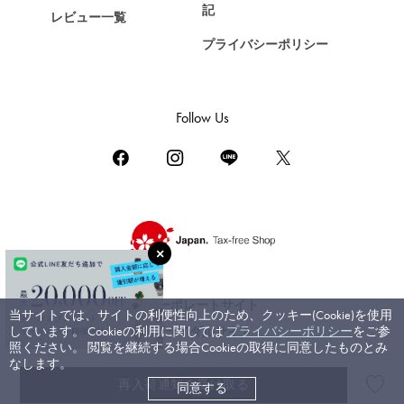
記
レビュー一覧
ゼニス
プライバシーポリシー
DAMIANI
ダミアーニ
TUDOR
Follow Us
チューダー（チュードル）
TIFFANY&Co.
ティファニー
PIAGET
ピアジェ
BOUCHERON
ブシュロン
コーポレートサイト
当サイトでは、サイトの利便性向上のため、クッキー(Cookie)を使用
BVLGARI
しています。 Cookieの利用に関しては
プライバシーポリシー
をご参
ブライダルサイト
ブルガリ
照ください。 閲覧を継続する場合Cookieの取得に同意したものとみ
なします。
RICHARD MILLE
再入荷通知を受け取る
同意する
©ジェムキャッスルゆきざき. All rights reserved.
リシャール・ミル