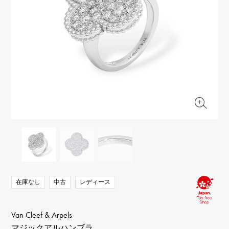
RICH CROSS
TwinPinky
ヴァシュロン・コンスタ
リッチクロス
ツインピンキー
ンタン
ANGLER
ETERNITY
AUDEMARS PIGUET
JAEGER LE COULTRE
アングラー
エタニティ
オーデマ・ピゲ
ジャガー・ルクルト
HIMAWARI
YUKIZAKI BACHIKAN
CHANEL
Cartier
ヒマワリ
ゆきざき バチカン
シャネル
カルティエ
USED NOMBRE
USED ALPHA
HARRY WINSTON
BVLGARI
ノンブル認定中古
アルファ認定中古
ハリー・ウィンストン
ブルガリ
ZENITH
TAG HEUER
ゼニス
タグホイヤー
オリジナルジュエリー一覧へ
DUNAMIS
TABLE CLOCK
デュナミス
置き時計
VINTAGE WATCH
ヴィンテージウォッチ
在庫なし
中古
レディース
すべての時計ブランドを見る
Van Cleef & Arpels
マジックアルハンブラ