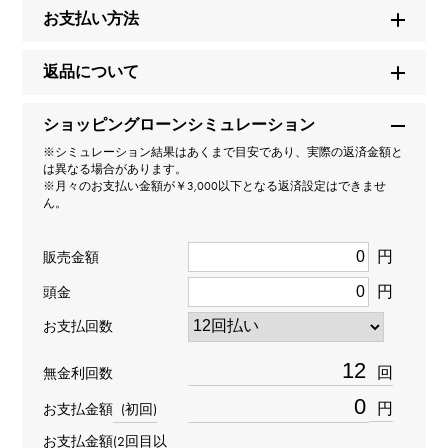
モデル名
お支払い方法
マジックアルハンブラ
返品について
型番
ショッピングローンシミュレーション
VCARN9WU00
※シミュレーション結果はあくまで目安であり、実際の返済金額と
は異なる場合があります。
タイプ
※月々のお支払い金額が￥3,000以下となる返済設定はできませ
ん。
レディース
円
販売金額
種類
円
頭金
リング
＞
ｸﾛｰﾊﾞｰ × リング
お支払回数
材質
回
無金利回数
K18ホワイトゴールド
円
お支払金額
(初回)
お支払金額(2回目以