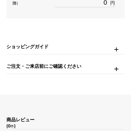
石種
円
降)
ダイヤモンド 約1.060ct
リングサイズ
11号
ショッピングガイド
重量
約9.4g
ご注文・ご来店前にご確認ください
モチーフサイズ
縦 約20 × 横 約20 × 奥行 約3mm
商品レビュー
(0
)
件