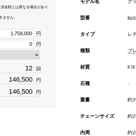
モデル名
ク
返済金額とは異なる場合があり
型番
できません。
B60
円
タイプ
レ
円
種類
ブ
材質
K1
回
円
石種
-
円
重量
約39
チェーンサイズ
約2
内周
約2