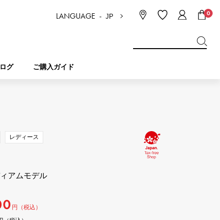
0
LANGUAGE -
JP
日本語
ENGLISH
한국
简体中文
繁体中文
ログ
ご購入ガイド
BREITLING
ブライダル
ジュエリー
ピコタンロック
ブライトリング
レディース
IWC
NOMBRE
チャーム
IWC
ノンブル
ディアムモデル
NTIN
PANERAI
eclat
タン
パネライ
00
エクラ
円（税込）