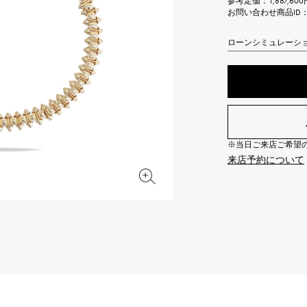
参考定価：
1,887,6
JAEGER LE COULTRE
CHANEL
お問い合わせ商品ID： J
エルメスバッグ
TwinPinky
ANGLER
ジャガー・ルクルト
シャネル
ツインピンキー
アングラー
ローンシミュレーシ
BVLGARI
ZENITH
YUKIZAKI BACHIKAN
USED NOMBRE
ブルガリ
ゼニス
ゆきざき バチカン
ノンブル認定中古
TABLE CLOCK
VINTAGE WATCH
置き時計
ヴィンテージウォッチ
※当日ご来店ご希望の場
来店予約について
オリジナルジュエリー一覧へ
すべての時計ブランドを見る