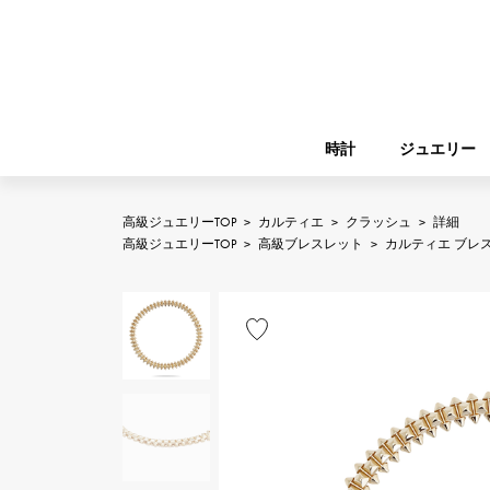
時計
ジュエリー
高級ジュエリーTOP
>
カルティエ
>
クラッシュ
>
詳細
ROLEX
高級ジュエリーTOP
>
高級ブレスレット
>
カルティエ ブレ
YUKIZAKI
ジュエリー
バーキン
ロレックス
A.LANGE & SOHNE
REGALIA
ガーデンパーティー
ランゲ＆ゾーネ
レガリア
FRANCK MULLER
NOMBRE putite
小物
フランク・ミュラー
ノンブルプティ