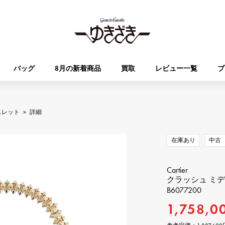
バッグ
8月の新着商品
買取
レビュー一覧
ブ
HUBLOT
OMEGA
スレット
>
詳細
ブランド
ジュエリー
セレクト
ジュエリー
オータクロア
ケリー
ウブロ
オメガ
在庫あり
中古
Breguet
PATEK PHILIPPE
DOUBLE TOP
YOBIKO
エブリン
財布
ブレゲ
パテック・フィリップ
ダブルトップ
ヨビコ
Cartier
クラッシュ ミ
B6077200
RICHARD MILLE
VACHERON CONSTA
ALPHA
ALPHA putite
その他
リシャール・ミル
ヴァシュロン・コンスタン
1,758,0
アルファ
アルファプティ