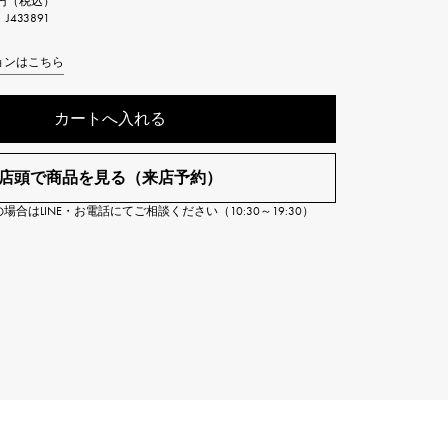
00円（税込）
Cartier
433891
ETERNITY
カルティエ
エタニティ
ョンはこちら
TAG HEUER
USED ALPHA
カートへ入れる
タグホイヤー
アルファ認定中古
店頭で商品を見る（来店予約）
合はLINE・お電話にてご相談ください（10:30～19:30）