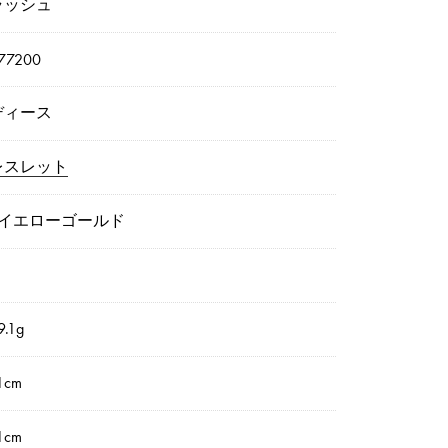
ラッシュ
77200
ディース
レスレット
8イエローゴールド
.1g
1cm
1cm