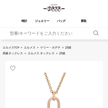
時計
ジュエリー
バッグ
買取
バーキン
オータクロア
YUKIZAKI
ROLEX
ブランド
セレクト
HUBLOT
ブライダル
ジュエリー
ロレックス
ジュエリー
ジュエリー
ウブロ
ジュエリー
エルメスTOP
>
エルメス
>
ケリー・カデナ
>
詳細
ケリー
ピコタンロック
OMEGA
BREITLING
高級ネックレス
>
エルメス ネックレス
>
詳細
オメガ
ブライトリング
REGALIA
DOUBLE TOP
ガーデンパーティー
エブリン
レガリア
ダブルトップ
A.LANGE & SOHNE
Breguet
ランゲ＆ゾーネ
ブレゲ
YOBIKO
NOMBRE
財布
チャーム
ヨビコ
ノンブル
PATEK PHILIPPE
IWC
IWC
パテック・フィリップ
NOMBRE putite
ALPHA
小物
その他
ノンブルプティ
アルファ
FRANCK MULLER
RICHARD MILLE
フランク・ミュラー
リシャール・ミル
ALPHA putite
eclat
アルファプティ
エクラ
VACHERON
PANERAI
エルメスバッグ
CONSTANTIN
パネライ