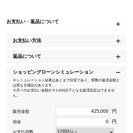
ブランド名
エルメス
お支払い・返品について
モデル名
お支払い方法
ケリー・カデナ
返品について
型番
ショッピングローンシミュレーション
H121332B
※シミュレーション結果はあくまで目安であり、実際の返済金額と
は異なる場合があります。
タイプ
※月々のお支払い金額が￥3,000以下となる返済設定はできませ
ん。
レディース
円
販売金額
種類
円
頭金
ネックレス
お支払回数