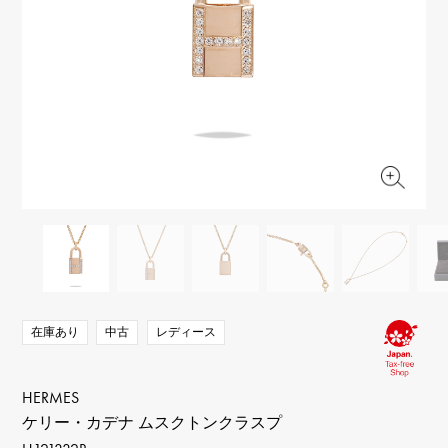
RICH CROSS
TwinPinky
ヴァシュロン・コンスタ
リッチクロス
ツインピンキー
ンタン
ANGLER
ETERNITY
AUDEMARS PIGUET
JAEGER LE COULTRE
アングラー
エタニティ
オーデマ・ピゲ
ジャガー・ルクルト
HIMAWARI
YUKIZAKI BACHIKAN
CHANEL
Cartier
ヒマワリ
ゆきざき バチカン
シャネル
カルティエ
USED NOMBRE
USED ALPHA
HARRY WINSTON
BVLGARI
ノンブル認定中古
アルファ認定中古
ハリー・ウィンストン
ブルガリ
ZENITH
TAG HEUER
ゼニス
タグホイヤー
オリジナルジュエリー一覧へ
DUNAMIS
TABLE CLOCK
デュナミス
置き時計
VINTAGE WATCH
ヴィンテージウォッチ
在庫あり
中古
レディース
すべての時計ブランドを見る
HERMES
ケリー・カデナ ムスクトンクラスプ