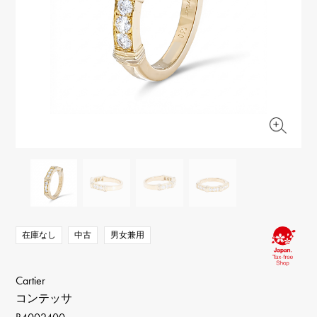
RICH CROSS
TwinPinky
ヴァシュロン・コンスタ
リッチクロス
ツインピンキー
ンタン
ANGLER
ETERNITY
AUDEMARS PIGUET
JAEGER LE COULTRE
アングラー
エタニティ
オーデマ・ピゲ
ジャガー・ルクルト
HIMAWARI
YUKIZAKI BACHIKAN
CHANEL
Cartier
ヒマワリ
ゆきざき バチカン
シャネル
カルティエ
USED NOMBRE
USED ALPHA
HARRY WINSTON
BVLGARI
ノンブル認定中古
アルファ認定中古
ハリー・ウィンストン
ブルガリ
ZENITH
TAG HEUER
ゼニス
タグホイヤー
オリジナルジュエリー一覧へ
DUNAMIS
TABLE CLOCK
デュナミス
置き時計
VINTAGE WATCH
ヴィンテージウォッチ
在庫なし
中古
男女兼用
すべての時計ブランドを見る
Cartier
コンテッサ