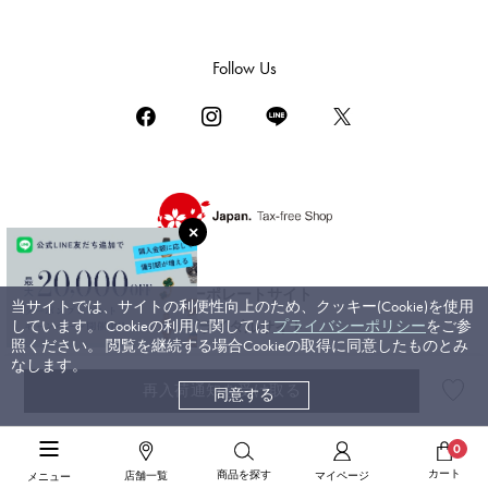
ダミアーニ
TUDOR
Follow Us
チューダー（チュードル）
TIFFANY&Co.
ティファニー
PIAGET
ピアジェ
BOUCHERON
ブシュロン
コーポレートサイト
当サイトでは、サイトの利便性向上のため、クッキー(Cookie)を使用
BVLGARI
しています。 Cookieの利用に関しては
プライバシーポリシー
をご参
ブライダルサイト
ブルガリ
照ください。 閲覧を継続する場合Cookieの取得に同意したものとみ
なします。
RICHARD MILLE
再入荷通知を受け取る
同意する
©ジェムキャッスルゆきざき. All rights reserved.
リシャール・ミル
高級ジュエリーTOP
>
カルティエ
>
コンテッサ
>
詳細
0
カート
商品を探す
店舗一覧
マイページ
メニュー
高級ジュエリーTOP
>
高級リング
>
カルティエ リング
>
詳細