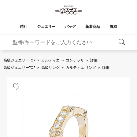
時計
ジュエリー
バッグ
新着商品
買取
バーキン
オータクロア
YUKIZAKI
ROLEX
ブランド
セレクト
HUBLOT
ブライダル
ジュエリー
ロレックス
ジュエリー
ジュエリー
ウブロ
ジュエリー
高級ジュエリーTOP
>
カルティエ
>
コンテッサ
>
詳細
ケリー
ピコタンロック
OMEGA
BREITLING
高級ジュエリーTOP
>
高級リング
>
カルティエ リング
>
詳細
オメガ
ブライトリング
REGALIA
DOUBLE TOP
ガーデンパーティー
エブリン
レガリア
ダブルトップ
A.LANGE & SOHNE
Breguet
ランゲ＆ゾーネ
ブレゲ
YOBIKO
NOMBRE
財布
チャーム
ヨビコ
ノンブル
PATEK PHILIPPE
IWC
IWC
パテック・フィリップ
NOMBRE putite
ALPHA
小物
その他
ノンブルプティ
アルファ
FRANCK MULLER
RICHARD MILLE
フランク・ミュラー
リシャール・ミル
ALPHA putite
eclat
アルファプティ
エクラ
VACHERON
PANERAI
エルメスバッグ
CONSTANTIN
パネライ