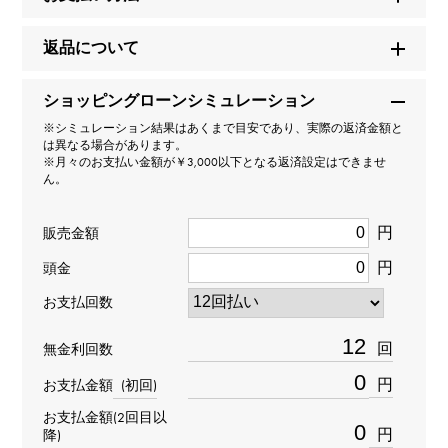
コンテッサ
返品について
型番
ショッピングローンシミュレーション
B4002400
※シミュレーション結果はあくまで目安であり、実際の返済金額と
は異なる場合があります。
タイプ
※月々のお支払い金額が￥3,000以下となる返済設定はできませ
ん。
男女兼用
円
販売金額
種類
円
頭金
リング
お支払回数
材質
回
無金利回数
K18イエローゴールド
円
お支払金額
(初回)
お支払金額(2回目以
石種
円
降)