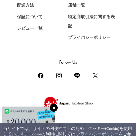
Chopard
配送方法
店舗一覧
ショパール
保証について
特定商取引法に関する表
ZENITH
記
レビュー一覧
ゼニス
プライバシーポリシー
DAMIANI
ダミアーニ
TUDOR
Follow Us
チューダー（チュードル）
TIFFANY&Co.
ティファニー
PIAGET
ピアジェ
BOUCHERON
ブシュロン
コーポレートサイト
当サイトでは、サイトの利便性向上のため、クッキー(Cookie)を使用
BVLGARI
しています。 Cookieの利用に関しては
プライバシーポリシー
をご参
ブライダルサイト
ブルガリ