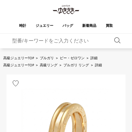
時計
ジュエリー
バッグ
新着商品
買取
バーキン
オータクロア
YUKIZAKI
ROLEX
ブランド
セレクト
HUBLOT
ブライダル
ジュエリー
ロレックス
ジュエリー
ジュエリー
ウブロ
ジュエリー
高級ジュエリーTOP
>
ブルガリ
>
ビー・ゼロワン
>
詳細
ケリー
ピコタンロック
OMEGA
BREITLING
高級ジュエリーTOP
>
高級リング
>
ブルガリ リング
>
詳細
オメガ
ブライトリング
REGALIA
DOUBLE TOP
ガーデンパーティー
エブリン
レガリア
ダブルトップ
A.LANGE & SOHNE
Breguet
ランゲ＆ゾーネ
ブレゲ
YOBIKO
NOMBRE
財布
チャーム
ヨビコ
ノンブル
PATEK PHILIPPE
IWC
IWC
パテック・フィリップ
NOMBRE putite
ALPHA
小物
その他
ノンブルプティ
アルファ
FRANCK MULLER
RICHARD MILLE
フランク・ミュラー
リシャール・ミル
ALPHA putite
eclat
アルファプティ
エクラ
VACHERON
PANERAI
エルメスバッグ
CONSTANTIN
パネライ