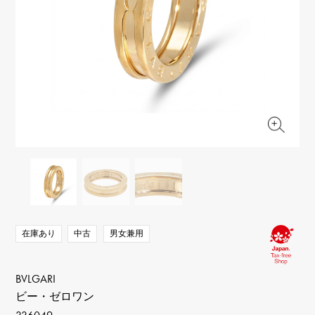
RICH CROSS
TwinPinky
ヴァシュロン・コンスタ
リッチクロス
ツインピンキー
ンタン
ANGLER
ETERNITY
AUDEMARS PIGUET
JAEGER LE COULTRE
アングラー
エタニティ
オーデマ・ピゲ
ジャガー・ルクルト
HIMAWARI
YUKIZAKI BACHIKAN
CHANEL
Cartier
ヒマワリ
ゆきざき バチカン
シャネル
カルティエ
USED NOMBRE
USED ALPHA
HARRY WINSTON
BVLGARI
ノンブル認定中古
アルファ認定中古
ハリー・ウィンストン
ブルガリ
ZENITH
TAG HEUER
ゼニス
タグホイヤー
オリジナルジュエリー一覧へ
DUNAMIS
TABLE CLOCK
デュナミス
置き時計
VINTAGE WATCH
ヴィンテージウォッチ
在庫あり
中古
男女兼用
すべての時計ブランドを見る
BVLGARI
ビー・ゼロワン