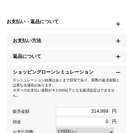
ブランド名
ブルガリ
お支払い・返品について
モデル名
お支払い方法
ビー・ゼロワン
返品について
型番
ショッピングローンシミュレーション
336049
※シミュレーション結果はあくまで目安であり、実際の返済金額と
は異なる場合があります。
タイプ
※月々のお支払い金額が￥3,000以下となる返済設定はできませ
ん。
男女兼用
円
販売金額
種類
円
頭金
リング
お支払回数