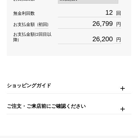
材質
回
無金利回数
K18イエローゴールド
円
お支払金額
(初回)
お支払金額(2回目以
石種
円
降)
-
リングサイズ
10号
ショッピングガイド
重量
約6.7g
ご注文・ご来店前にご確認ください