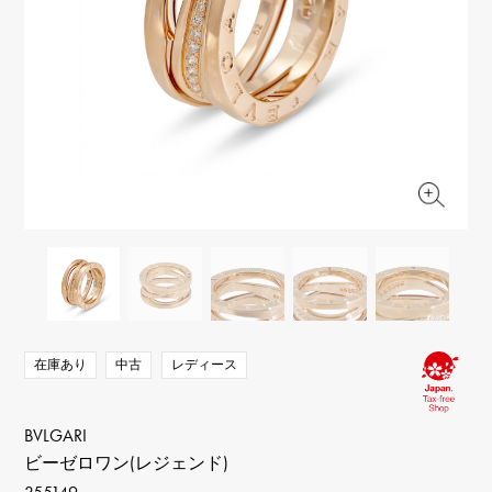
RICH CROSS
TwinPinky
ヴァシュロン・コンスタ
リッチクロス
ツインピンキー
ンタン
ANGLER
ETERNITY
AUDEMARS PIGUET
JAEGER LE COULTRE
アングラー
エタニティ
オーデマ・ピゲ
ジャガー・ルクルト
HIMAWARI
YUKIZAKI BACHIKAN
CHANEL
Cartier
ヒマワリ
ゆきざき バチカン
シャネル
カルティエ
USED NOMBRE
USED ALPHA
HARRY WINSTON
BVLGARI
ノンブル認定中古
アルファ認定中古
ハリー・ウィンストン
ブルガリ
ZENITH
TAG HEUER
ゼニス
タグホイヤー
オリジナルジュエリー一覧へ
DUNAMIS
TABLE CLOCK
デュナミス
置き時計
VINTAGE WATCH
ヴィンテージウォッチ
在庫あり
中古
レディース
すべての時計ブランドを見る
BVLGARI
ビーゼロワン(レジェンド)