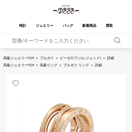
時計
ジュエリー
バッグ
新着商品
買取
バーキン
オータクロア
YUKIZAKI
ROLEX
ブランド
セレクト
HUBLOT
ブライダル
ジュエリー
ロレックス
ジュエリー
ジュエリー
ウブロ
ジュエリー
高級ジュエリーTOP
>
ブルガリ
>
ビーゼロワン(レジェンド)
>
詳細
ケリー
ピコタンロック
OMEGA
BREITLING
高級ジュエリーTOP
>
高級リング
>
ブルガリ リング
>
詳細
オメガ
ブライトリング
REGALIA
DOUBLE TOP
ガーデンパーティー
エブリン
レガリア
ダブルトップ
A.LANGE & SOHNE
Breguet
ランゲ＆ゾーネ
ブレゲ
YOBIKO
NOMBRE
財布
チャーム
ヨビコ
ノンブル
PATEK PHILIPPE
IWC
IWC
パテック・フィリップ
NOMBRE putite
ALPHA
小物
その他
ノンブルプティ
アルファ
FRANCK MULLER
RICHARD MILLE
フランク・ミュラー
リシャール・ミル
ALPHA putite
eclat
アルファプティ
エクラ
VACHERON
PANERAI
エルメスバッグ
CONSTANTIN
パネライ