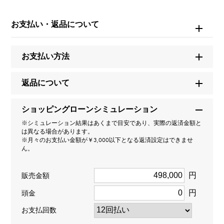
ブランド名
ブルガリ
お支払い・返品について
モデル名
お支払い方法
ビーゼロワン(レジェンド)
返品について
型番
ショッピングローンシミュレーション
355149
※シミュレーション結果はあくまで目安であり、実際の返済金額と
は異なる場合があります。
タイプ
※月々のお支払い金額が￥3,000以下となる返済設定はできませ
ん。
レディース
円
販売金額
種類
円
頭金
リング
お支払回数