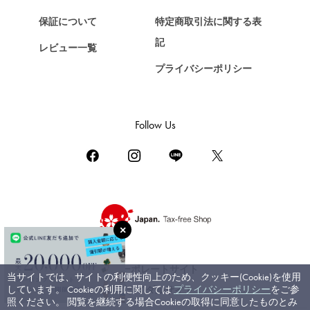
ショパール
保証について
特定商取引法に関する表
ZENITH
記
レビュー一覧
ゼニス
プライバシーポリシー
DAMIANI
ダミアーニ
TUDOR
Follow Us
チューダー（チュードル）
TIFFANY&Co.
ティファニー
PIAGET
ピアジェ
BOUCHERON
ブシュロン
コーポレートサイト
当サイトでは、サイトの利便性向上のため、クッキー(Cookie)を使用
BVLGARI
しています。 Cookieの利用に関しては
プライバシーポリシー
をご参
ブライダルサイト
ブルガリ
照ください。 閲覧を継続する場合Cookieの取得に同意したものとみ