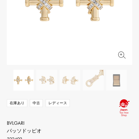
RICH CROSS
TwinPinky
ヴァシュロン・コンスタ
リッチクロス
ツインピンキー
ンタン
ANGLER
ETERNITY
AUDEMARS PIGUET
JAEGER LE COULTRE
アングラー
エタニティ
オーデマ・ピゲ
ジャガー・ルクルト
HIMAWARI
YUKIZAKI BACHIKAN
CHANEL
Cartier
ヒマワリ
ゆきざき バチカン
シャネル
カルティエ
USED NOMBRE
USED ALPHA
HARRY WINSTON
BVLGARI
ノンブル認定中古
アルファ認定中古
ハリー・ウィンストン
ブルガリ
ZENITH
TAG HEUER
ゼニス
タグホイヤー
オリジナルジュエリー一覧へ
DUNAMIS
TABLE CLOCK
デュナミス
置き時計
VINTAGE WATCH
ヴィンテージウォッチ
在庫あり
中古
レディース
すべての時計ブランドを見る
BVLGARI
パッソドッピオ