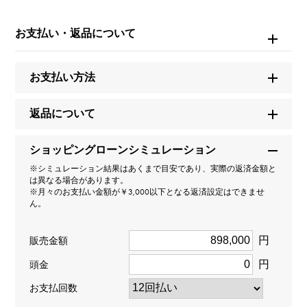
ブランド名
ブルガリ
お支払い・返品について
モデル名
お支払い方法
パッソドッピオ
返品について
型番
ショッピングローンシミュレーション
322493
※シミュレーション結果はあくまで目安であり、実際の返済金額と
は異なる場合があります。
タイプ
※月々のお支払い金額が￥3,000以下となる返済設定はできませ
ん。
レディース
円
販売金額
種類
円
頭金
ピアス
お支払回数