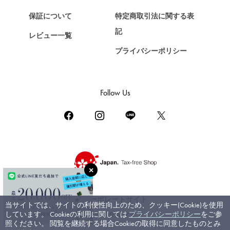
ショパール
保証について
特定商取引法に関する表
ZENITH
記
レビュー一覧
ゼニス
プライバシーポリシー
DAMIANI
ダミアーニ
TUDOR
Follow Us
チューダー（チュードル）
TIFFANY&Co.
ティファニー
PIAGET
ピアジェ
BOUCHERON
ブシュロン
コーポレートサイト
当サイトでは、サイトの利便性向上のため、クッキー(Cookie)を使用
BVLGARI
しています。 Cookieの利用に関しては
プライバシーポリシー
をご参
ブライダルサイト
ブルガリ
照ください。 閲覧を継続する場合Cookieの取得に同意したものとみ