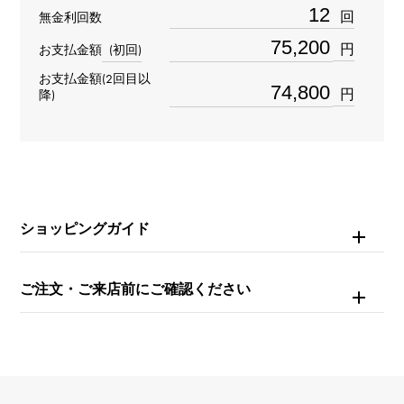
材質
回
無金利回数
K18イエローゴールド
円
お支払金額
(初回)
お支払金額(2回目以
石種(1)
円
降)
ダイヤモンド
石種(2)
ダイヤモンド
ショッピングガイド
重量
約12.9g
ご注文・ご来店前にご確認ください
モチーフサイズ
縦 約19 × 横 約19mm