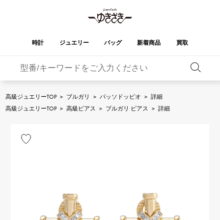
時計
ジュエリー
バッグ
新着商品
買取
バーキン
オータクロア
YUKIZAKI
ROLEX
ブランド
セレクト
HUBLOT
ブライダル
ジュエリー
ロレックス
ジュエリー
ジュエリー
ウブロ
ジュエリー
高級ジュエリーTOP
>
ブルガリ
>
パッソドッピオ
>
詳細
ケリー
ピコタンロック
OMEGA
BREITLING
高級ジュエリーTOP
>
高級ピアス
>
ブルガリ ピアス
>
詳細
オメガ
ブライトリング
REGALIA
DOUBLE TOP
ガーデンパーティー
エブリン
レガリア
ダブルトップ
A.LANGE & SOHNE
Breguet
ランゲ＆ゾーネ
ブレゲ
YOBIKO
NOMBRE
財布
チャーム
ヨビコ
ノンブル
PATEK PHILIPPE
IWC
IWC
パテック・フィリップ
NOMBRE putite
ALPHA
小物
その他
ノンブルプティ
アルファ
FRANCK MULLER
RICHARD MILLE
フランク・ミュラー
リシャール・ミル
ALPHA putite
eclat
アルファプティ
エクラ
VACHERON
PANERAI
エルメスバッグ
CONSTANTIN
パネライ