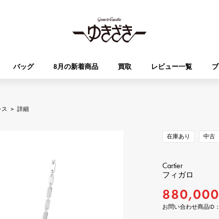
バッグ
8月の新着商品
買取
レビュー一覧
ブ
HUBLOT
OMEGA
レス
>
詳細
ブランド
ジュエリー
セレクト
ジュエリー
オータクロア
ケリー
ウブロ
オメガ
在庫あり
中古
Breguet
PATEK PHILIPPE
DOUBLE TOP
YOBIKO
エブリン
財布
ブレゲ
パテック・フィリップ
ダブルトップ
ヨビコ
Cartier
フィガロ
RICHARD MILLE
VACHERON CONSTA
880,00
ALPHA
ALPHA putite
その他
リシャール・ミル
ヴァシュロン・コンスタン
アルファ
アルファプティ
お問い合わせ商品ID： J