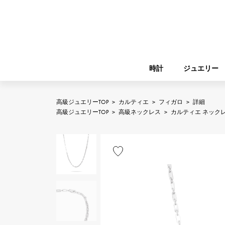
時計
ジュエリー
高級ジュエリーTOP
>
カルティエ
>
フィガロ
>
詳細
ROLEX
高級ジュエリーTOP
>
高級ネックレス
>
カルティエ ネック
YUKIZAKI
ジュエリー
バーキン
ロレックス
A.LANGE & SOHNE
REGALIA
ガーデンパーティー
ランゲ＆ゾーネ
レガリア
FRANCK MULLER
NOMBRE putite
小物
フランク・ミュラー
ノンブルプティ