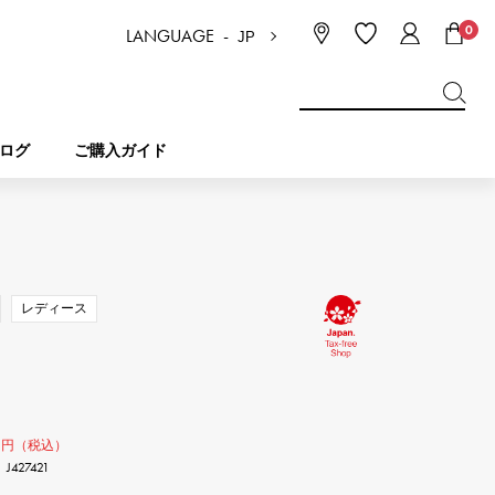
0
LANGUAGE -
JP
日本語
ENGLISH
한국
简体中文
繁体中文
ログ
ご購入ガイド
BREITLING
ブライダル
ジュエリー
ピコタンロック
ブライトリング
レディース
IWC
NOMBRE
チャーム
IWC
ノンブル
NTIN
PANERAI
0
eclat
タン
パネライ
円（税込）
エクラ
427421