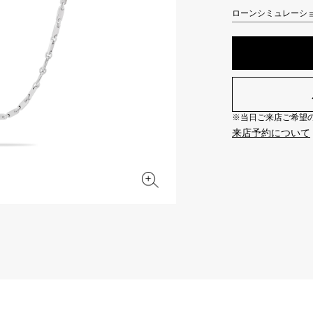
JAEGER LE COULTRE
CHANEL
ローンシミュレーシ
エルメスバッグ
TwinPinky
ANGLER
ジャガー・ルクルト
シャネル
ツインピンキー
アングラー
BVLGARI
ZENITH
YUKIZAKI BACHIKAN
USED NOMBRE
ブルガリ
ゼニス
ゆきざき バチカン
ノンブル認定中古
※当日ご来店ご希望の場
TABLE CLOCK
VINTAGE WATCH
来店予約について
置き時計
ヴィンテージウォッチ
オリジナルジュエリー一覧へ
すべての時計ブランドを見る