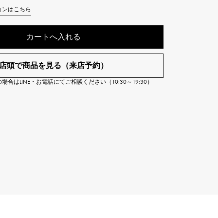
Cartier
ョンはこちら
ETERNITY
カルティエ
エタニティ
カートへ入れる
TAG HEUER
USED ALPHA
タグホイヤー
アルファ認定中古
店頭で商品を見る（来店予約）
合はLINE・お電話にてご相談ください（10:30～19:30）