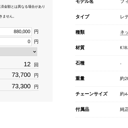
モデル名
フ
返済金額とは異なる場合があり
タイプ
レ
できません。
円
種類
ネ
円
材質
K1
石種
-
回
円
重量
約28
円
チェーンサイズ
約44
付属品
純正