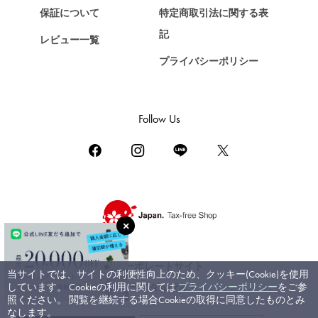
保証について
特定商取引法に関する表
ZENITH
記
レビュー一覧
ゼニス
プライバシーポリシー
DAMIANI
ダミアーニ
TUDOR
Follow Us
チューダー（チュードル）
TIFFANY&Co.
ティファニー
PIAGET
ピアジェ
BOUCHERON
ブシュロン
コーポレートサイト
当サイトでは、サイトの利便性向上のため、クッキー(Cookie)を使用
BVLGARI
しています。 Cookieの利用に関しては
プライバシーポリシー
をご参
ブライダルサイト
ブルガリ
照ください。 閲覧を継続する場合Cookieの取得に同意したものとみ
なします。
RICHARD MILLE