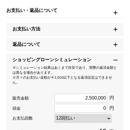
ユキザキセレクトジュエリー
お支払い・返品について
モデル名
お支払い方法
テニス
返品について
タイプ
ショッピングローンシミュレーション
男女兼用
※シミュレーション結果はあくまで目安であり、実際の返済金額と
は異なる場合があります。
種類
※月々のお支払い金額が￥3,000以下となる返済設定はできませ
ん。
ネックレス
円
販売金額
材質
円
頭金
K18イエローゴールド
お支払回数
石種