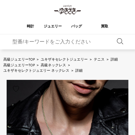
時計
ジュエリー
バッグ
買取
バーキン
オータクロア
YUKIZAKI
ROLEX
ブランド
セレクト
HUBLOT
ブライダル
ジュエリー
ロレックス
ジュエリー
ジュエリー
ウブロ
ジュエリー
高級ジュエリーTOP
>
ユキザキセレクトジュエリー
>
テニス
>
詳細
高級ジュエリーTOP
>
高級ネックレス
>
ケリー
ピコタンロック
OMEGA
BREITLING
ユキザキセレクトジュエリー ネックレス
>
詳細
オメガ
ブライトリング
REGALIA
DOUBLE TOP
ガーデンパーティー
エブリン
レガリア
ダブルトップ
A.LANGE & SOHNE
Breguet
ランゲ＆ゾーネ
ブレゲ
YOBIKO
NOMBRE
財布
チャーム
ヨビコ
ノンブル
PATEK PHILIPPE
IWC
IWC
パテック・フィリップ
NOMBRE putite
ALPHA
小物
その他
ノンブルプティ
アルファ
FRANCK MULLER
RICHARD MILLE
フランク・ミュラー
リシャール・ミル
ALPHA putite
eclat
アルファプティ
エクラ
VACHERON
PANERAI
エルメスバッグ
CONSTANTIN
パネライ