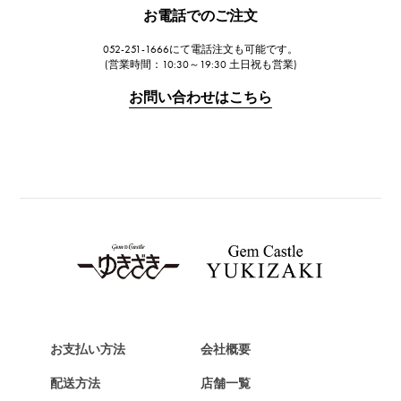
JAEGER LE COULTRE
お電話でのご注文
ジャガー・ルクルト
052-251-1666にて電話注文も可能です。
IWC
(営業時間：10:30～19:30 土日祝も営業)
IWC
お問い合わせはこちら
PANERAI
パネライ
BREITLING
ブライトリング
TAG HEUER
タグ・ホイヤー
Van Cleef & Arpels
ヴァンクリーフ&アーペル
HERMES
エルメス
お支払い方法
会社概要
Chopard
配送方法
店舗一覧
ショパール