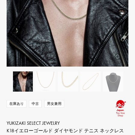
RICH CROSS
TwinPinky
ヴァシュロン・コンスタ
リッチクロス
ツインピンキー
ンタン
ANGLER
ETERNITY
AUDEMARS PIGUET
JAEGER LE COULTRE
アングラー
エタニティ
オーデマ・ピゲ
ジャガー・ルクルト
HIMAWARI
YUKIZAKI BACHIKAN
CHANEL
Cartier
ヒマワリ
ゆきざき バチカン
シャネル
カルティエ
USED NOMBRE
USED ALPHA
HARRY WINSTON
BVLGARI
ノンブル認定中古
アルファ認定中古
ハリー・ウィンストン
ブルガリ
ZENITH
TAG HEUER
ゼニス
タグホイヤー
オリジナルジュエリー一覧へ
DUNAMIS
TABLE CLOCK
デュナミス
置き時計
VINTAGE WATCH
ヴィンテージウォッチ
在庫あり
中古
男女兼用
すべての時計ブランドを見る
YUKIZAKI SELECT JEWELRY
K18イエローゴールド ダイヤモンド テニス ネックレス