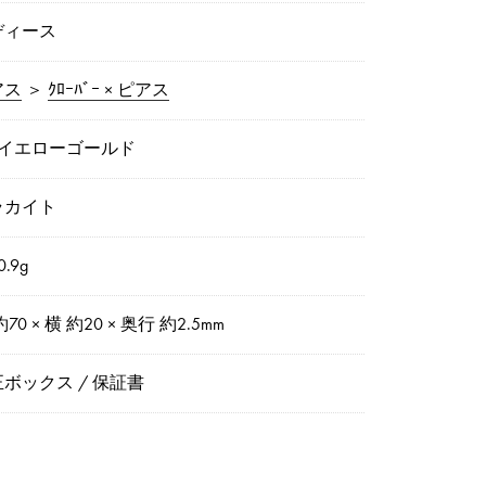
ディース
アス
＞
ｸﾛｰﾊﾞｰ × ピアス
8イエローゴールド
ラカイト
.9g
約70 × 横 約20 × 奥行 約2.5mm
ボックス / 保証書