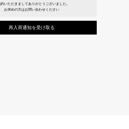
成約いただきましてありがとうございました。
Cartier
ETERNITY
お求めの方はお問い合わせください
カルティエ
エタニティ
再入荷通知を受け取る
TAG HEUER
USED ALPHA
タグホイヤー
アルファ認定中古