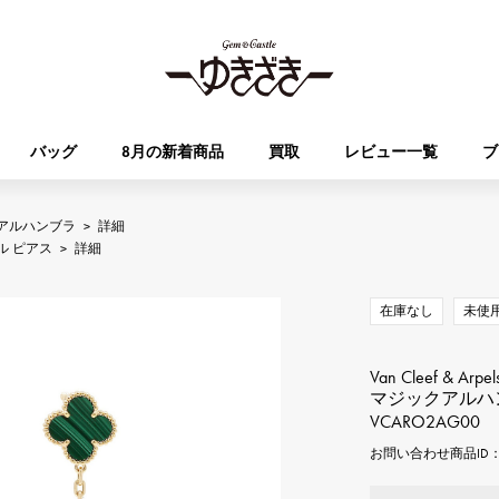
バッグ
8月の新着商品
買取
レビュー一覧
ブ
アルハンブラ
>
詳細
HUBLOT
OMEGA
ル ピアス
>
詳細
ブランド
ジュエリー
セレクト
ジュエリー
オータクロア
ケリー
ウブロ
オメガ
在庫なし
未使
Breguet
PATEK PHILIPPE
DOUBLE TOP
YOBIKO
エブリン
財布
ブレゲ
パテック・フィリップ
ダブルトップ
ヨビコ
Van Cleef & Arpel
マジックアルハ
VCARO2AG00
RICHARD MILLE
VACHERON CONSTA
ALPHA
ALPHA putite
その他
リシャール・ミル
ヴァシュロン・コンスタン
お問い合わせ商品ID： J
アルファ
アルファプティ