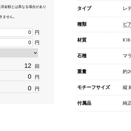
返済金額とは異なる場合があり
タイプ
レ
できません。
種類
ピ
円
材質
K1
円
石種
マ
回
重量
約20
円
モチーフサイズ
縦 
円
付属品
純正