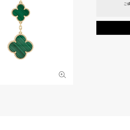
ご
JAEGER LE COULTRE
CHANEL
エルメスバッグ
TwinPinky
ANGLER
ジャガー・ルクルト
シャネル
ツインピンキー
アングラー
BVLGARI
ZENITH
YUKIZAKI BACHIKAN
USED NOMBRE
ブルガリ
ゼニス
ゆきざき バチカン
ノンブル認定中古
TABLE CLOCK
VINTAGE WATCH
置き時計
ヴィンテージウォッチ
オリジナルジュエリー一覧へ
すべての時計ブランドを見る