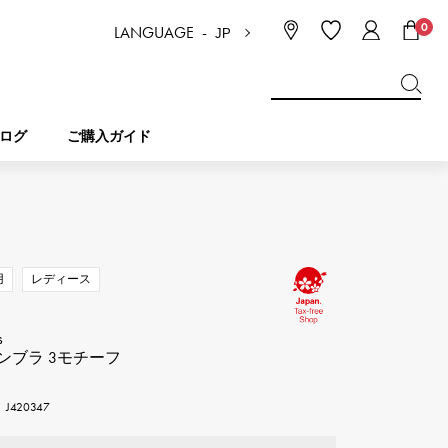
0
LANGUAGE -
JP
日本語
ENGLISH
한국
简体中文
繁体中文
ログ
ご購入ガイド
BREITLING
ブライダル
ジュエリー
ピコタンロック
ブライトリング
用
レディース
IWC
NOMBRE
チャーム
IWC
ノンブル
s
ンブラ 3モチーフ
NTIN
PANERAI
eclat
タン
パネライ
420347
エクラ