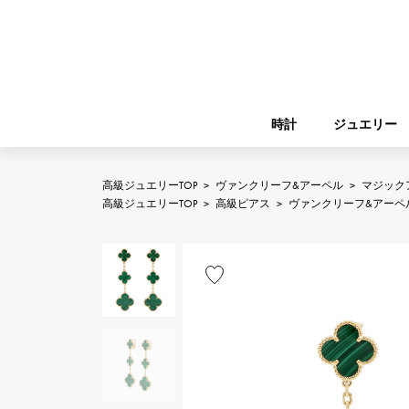
時計
ジュエリー
高級ジュエリーTOP
>
ヴァンクリーフ&アーペル
>
マジック
ROLEX
高級ジュエリーTOP
>
高級ピアス
>
ヴァンクリーフ&アーペ
YUKIZAKI
ジュエリー
バーキン
ロレックス
A.LANGE & SOHNE
REGALIA
ガーデンパーティー
ランゲ＆ゾーネ
レガリア
FRANCK MULLER
NOMBRE putite
小物
フランク・ミュラー
ノンブルプティ