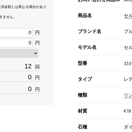
返済金額とは異なる場合があり
商品名
セ
できません。
ブランド名
ブ
円
円
モデル名
セ
型番
355
回
円
タイプ
レ
円
種類
リ
材質
K1
石種
ダイ