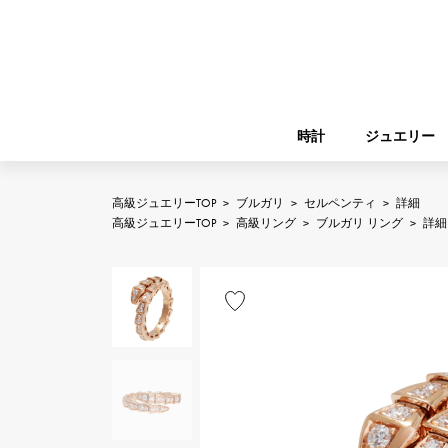
時計
ジュエリー
高級ジュエリーTOP
>
ブルガリ
>
セルペンティ
>
詳細
ROLEX
高級ジュエリーTOP
>
高級リング
>
ブルガリ リング
>
詳細
YUKIZAKI
ジュエリー
バーキン
ロレックス
A.LANGE & SOHNE
REGALIA
ガーデンパーティー
ランゲ＆ゾーネ
レガリア
FRANCK MULLER
NOMBRE putite
小物
フランク・ミュラー
ノンブルプティ