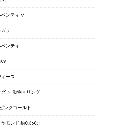
ルペンティ M
ルガリ
ルペンティ
976
ディース
ング
＞
動物 × リング
8ピンクゴールド
ヤモンド 約0.660ct