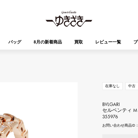
バッグ
8月の新着商品
買取
レビュー一覧
ブ
HUBLOT
OMEGA
ブランド
ジュエリー
セレクト
ジュエリー
オータクロア
ケリー
ウブロ
オメガ
在庫なし
中古
Breguet
PATEK PHILIPPE
DOUBLE TOP
YOBIKO
エブリン
財布
ブレゲ
パテック・フィリップ
ダブルトップ
ヨビコ
BVLGARI
セルペンティ M
355976
RICHARD MILLE
VACHERON CONSTA
ALPHA
ALPHA putite
その他
リシャール・ミル
ヴァシュロン・コンスタン
お問い合わせ商品ID： J
アルファ
アルファプティ