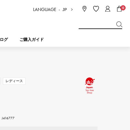
0
LANGUAGE -
JP
日本語
ENGLISH
한국
简体中文
繁体中文
ログ
ご購入ガイド
BREITLING
ブライダル
ジュエリー
ピコタンロック
ブライトリング
レディース
IWC
NOMBRE
チャーム
IWC
ノンブル
NTIN
PANERAI
eclat
タン
パネライ
416777
エクラ