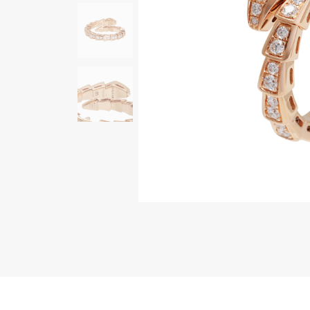
AUDEMARS PIGUET
RICH CROSS
オーデマ・ピゲ
リッチクロス
HARRY WINSTON
HIMAWARI
ハリー・ウィンストン
ヒマワリ
DUNAMIS
デュナミス