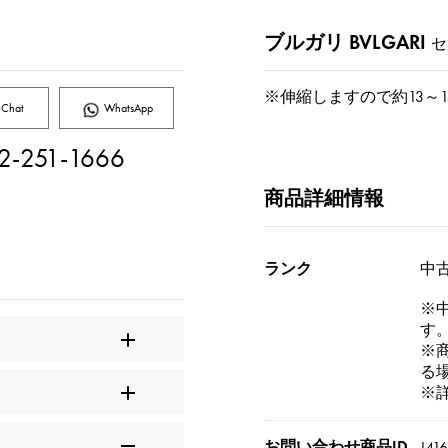
ブルガリ BVLGARI
セ
※伸縮しますので約13～
Chat
WhatsApp
2-251-1666
商品詳細情報
ランク
中古
※
す
※
る
※
お問い合わせ商品ID
J41