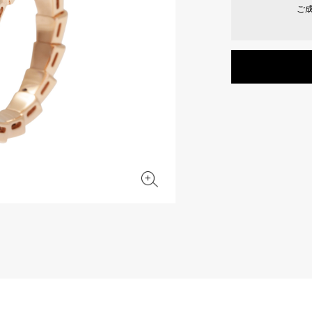
ご
JAEGER LE COULTRE
CHANEL
エルメスバッグ
TwinPinky
ANGLER
ジャガー・ルクルト
シャネル
ツインピンキー
アングラー
BVLGARI
ZENITH
YUKIZAKI BACHIKAN
USED NOMBRE
ブルガリ
ゼニス
ゆきざき バチカン
ノンブル認定中古
TABLE CLOCK
VINTAGE WATCH
置き時計
ヴィンテージウォッチ
オリジナルジュエリー一覧へ
すべての時計ブランドを見る