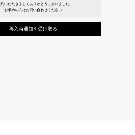
成約いただきましてありがとうございました。
Cartier
ETERNITY
お求めの方はお問い合わせください
カルティエ
エタニティ
再入荷通知を受け取る
TAG HEUER
USED ALPHA
タグホイヤー
アルファ認定中古