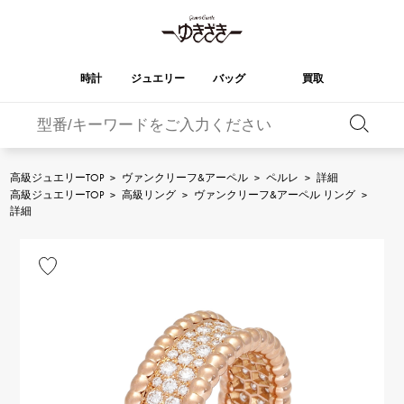
時計
ジュエリー
バッグ
買取
バーキン
オータクロア
YUKIZAKI
ROLEX
ブランド
セレクト
HUBLOT
ブライダル
ジュエリー
ロレックス
ジュエリー
ジュエリー
ウブロ
ジュエリー
高級ジュエリーTOP
>
ヴァンクリーフ&アーペル
>
ペルレ
>
詳細
高級ジュエリーTOP
>
高級リング
>
ヴァンクリーフ&アーペル リング
>
ケリー
ピコタンロック
OMEGA
BREITLING
詳細
オメガ
ブライトリング
REGALIA
DOUBLE TOP
ガーデンパーティー
エブリン
レガリア
ダブルトップ
A.LANGE & SOHNE
Breguet
ランゲ＆ゾーネ
ブレゲ
YOBIKO
NOMBRE
財布
チャーム
ヨビコ
ノンブル
PATEK PHILIPPE
IWC
IWC
パテック・フィリップ
NOMBRE putite
ALPHA
小物
その他
ノンブルプティ
アルファ
FRANCK MULLER
RICHARD MILLE
フランク・ミュラー
リシャール・ミル
ALPHA putite
eclat
アルファプティ
エクラ
VACHERON
PANERAI
エルメスバッグ
CONSTANTIN
パネライ