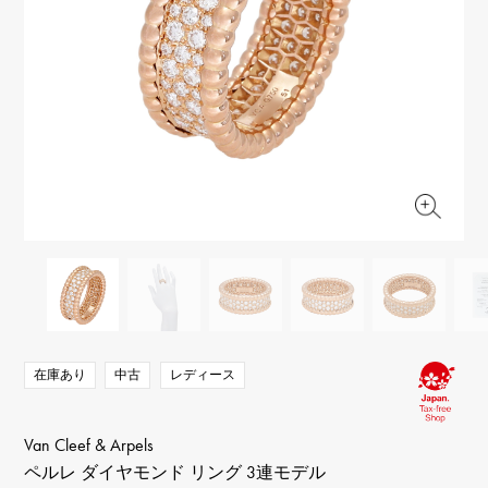
RICH CROSS
TwinPinky
ヴァシュロン・コンスタ
リッチクロス
ツインピンキー
ンタン
ANGLER
ETERNITY
AUDEMARS PIGUET
JAEGER LE COULTRE
アングラー
エタニティ
オーデマ・ピゲ
ジャガー・ルクルト
HIMAWARI
YUKIZAKI BACHIKAN
CHANEL
Cartier
ヒマワリ
ゆきざき バチカン
シャネル
カルティエ
USED NOMBRE
USED ALPHA
HARRY WINSTON
BVLGARI
ノンブル認定中古
アルファ認定中古
ハリー・ウィンストン
ブルガリ
ZENITH
TAG HEUER
ゼニス
タグホイヤー
オリジナルジュエリー一覧へ
DUNAMIS
TABLE CLOCK
デュナミス
置き時計
VINTAGE WATCH
ヴィンテージウォッチ
在庫あり
中古
レディース
すべての時計ブランドを見る
Van Cleef & Arpels
ペルレ ダイヤモンド リング 3連モデル