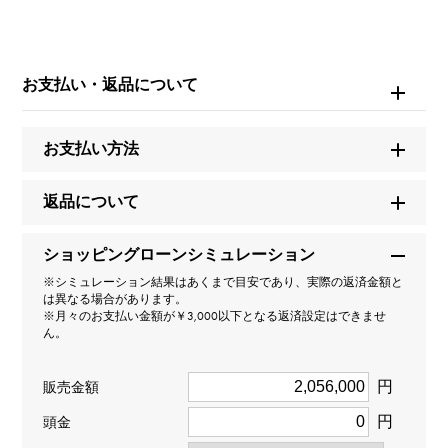
ブランド名
ヴァンクリーフ&アーペル
お支払い・返品について
モデル名
お支払い方法
ペルレ
返品について
型番
ショッピングローンシミュレーション
VCARN9WE00
※シミュレーション結果はあくまで目安であり、実際の返済金額と
は異なる場合があります。
タイプ
※月々のお支払い金額が￥3,000以下となる返済設定はできませ
ん。
レディース
円
販売金額
種類
円
頭金
リング