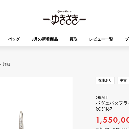
バッグ
8月の新着商品
買取
レビュー一覧
ブ
HUBLOT
OMEGA
>
詳細
ブランド
ジュエリー
セレクト
ジュエリー
オータクロア
ケリー
ウブロ
オメガ
在庫あり
中古
Breguet
PATEK PHILIPPE
DOUBLE TOP
YOBIKO
エブリン
財布
ブレゲ
パテック・フィリップ
ダブルトップ
ヨビコ
GRAFF
パヴェバタフライ
RGE1167
RICHARD MILLE
VACHERON CONSTA
ALPHA
ALPHA putite
その他
リシャール・ミル
ヴァシュロン・コンスタン
1,550,0
アルファ
アルファプティ