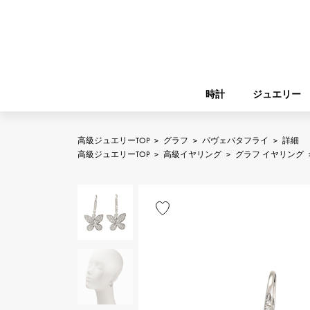
時計
ジュエリー
高級ジュエリーTOP
>
グラフ
>
パヴェバタフライ
>
詳細
ROLEX
高級ジュエリーTOP
>
高級イヤリング
>
グラフ イヤリング
YUKIZAKI
ジュエリー
バーキン
ロレックス
A.LANGE & SOHNE
REGALIA
ガーデンパーティー
ランゲ＆ゾーネ
レガリア
FRANCK MULLER
NOMBRE putite
小物
フランク・ミュラー
ノンブルプティ