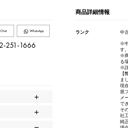
商品詳細情報
Chat
WhatsApp
ランク
中古
2-251-1666
※
す
※
る
※
【
ま
現
規
メ
で
そ
社
純
場