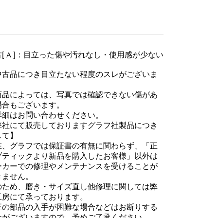
[ A ]：目立った傷や汚れなし・使用感が少ない
中古品につき目立たない程度のスレがございま
。
商品によっては、写真では確認できない傷があ
場合もございます。
詳細はお問い合わせください。
弊社にて販売しておりますグラフ社製品につき
して】
在、グラフでは保証書の有無に関わらず、「正
ブティックより新品を購入したお客様」以外は
ーカーでの修理やメンテナンスを受けることが
きません。
のため、磨き・サイズ直し他修理に関しては弊
工房にて承っております。
正の部品の入手が困難な場合などはお断りする
合がございますので、予めご了承ください。