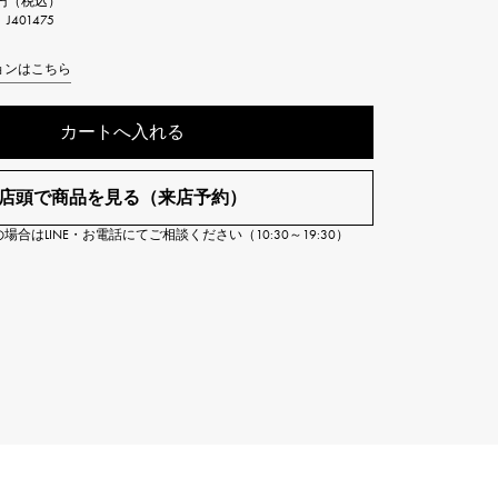
00円（税込）
Cartier
401475
ETERNITY
カルティエ
エタニティ
ョンはこちら
TAG HEUER
USED ALPHA
カートへ入れる
タグホイヤー
アルファ認定中古
店頭で商品を見る（来店予約）
合はLINE・お電話にてご相談ください（10:30～19:30）