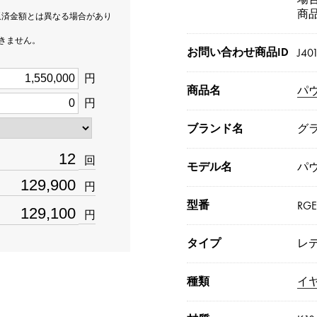
商
返済金額とは異なる場合があり
できません。
お問い合わせ商品ID
J40
円
商品名
パ
円
ブランド名
グ
回
モデル名
パ
円
型番
RGE
円
タイプ
レ
種類
イ