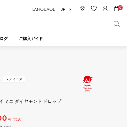
0
LANGUAGE -
JP
日本語
ENGLISH
한국
简体中文
繁体中文
ログ
ご購入ガイド
BREITLING
ブライダル
ジュエリー
ピコタンロック
ブライトリング
レディース
IWC
NOMBRE
チャーム
IWC
ノンブル
 ミニ ダイヤモンド ドロップ
NTIN
PANERAI
eclat
タン
パネライ
00
エクラ
円（税込）