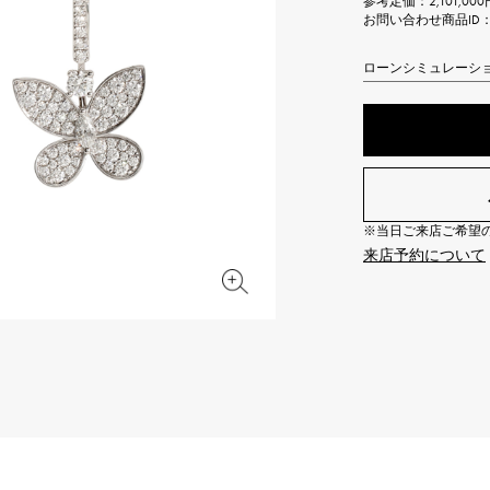
参考定価：
2,101,0
JAEGER LE COULTRE
CHANEL
お問い合わせ商品ID： J
エルメスバッグ
TwinPinky
ANGLER
ジャガー・ルクルト
シャネル
ツインピンキー
アングラー
ローンシミュレーシ
BVLGARI
ZENITH
YUKIZAKI BACHIKAN
USED NOMBRE
ブルガリ
ゼニス
ゆきざき バチカン
ノンブル認定中古
TABLE CLOCK
VINTAGE WATCH
置き時計
ヴィンテージウォッチ
※当日ご来店ご希望の場
来店予約について
オリジナルジュエリー一覧へ
すべての時計ブランドを見る