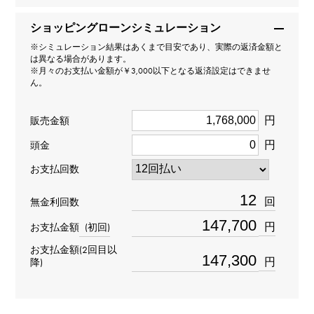
型番
ショッピングローンシミュレーション
354052
※シミュレーション結果はあくまで目安であり、実際の返済金額と
は異なる場合があります。
タイプ
※月々のお支払い金額が￥3,000以下となる返済設定はできませ
ん。
レディース
円
販売金額
種類
円
頭金
ネックレス
お支払回数
材質
回
無金利回数
K18ホワイトゴールド
円
お支払金額
(初回)
お支払金額(2回目以
石種(1)
円
降)
アクアマリン