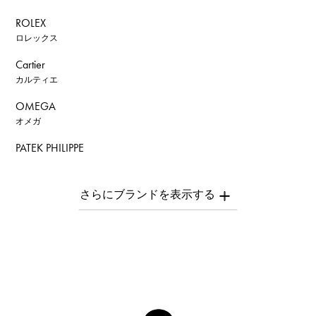
ROLEX
ロレックス
Cartier
カルティエ
OMEGA
オメガ
PATEK PHILIPPE
パテック・フィリップ
AUDEMARS PIGUET
オーデマ・ピゲ
Breguet
ブレゲ
ROGER DUBUIS
ロジェ・デュブイ
A.LANGE & SOHNE