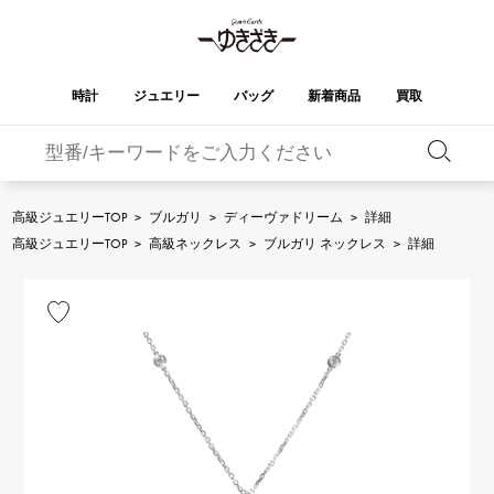
時計
ジュエリー
バッグ
新着商品
買取
バーキン
オータクロア
YUKIZAKI
ROLEX
ブランド
セレクト
HUBLOT
ブライダル
ジュエリー
ロレックス
ジュエリー
ジュエリー
ウブロ
ジュエリー
高級ジュエリーTOP
>
ブルガリ
>
ディーヴァドリーム
>
詳細
ケリー
ピコタンロック
OMEGA
BREITLING
高級ジュエリーTOP
>
高級ネックレス
>
ブルガリ ネックレス
>
詳細
オメガ
ブライトリング
REGALIA
DOUBLE TOP
ガーデンパーティー
エブリン
レガリア
ダブルトップ
A.LANGE & SOHNE
Breguet
ランゲ＆ゾーネ
ブレゲ
YOBIKO
NOMBRE
財布
チャーム
ヨビコ
ノンブル
PATEK PHILIPPE
IWC
IWC
パテック・フィリップ
NOMBRE putite
ALPHA
小物
その他
ノンブルプティ
アルファ
FRANCK MULLER
RICHARD MILLE
フランク・ミュラー
リシャール・ミル
ALPHA putite
eclat
アルファプティ
エクラ
VACHERON
PANERAI
エルメスバッグ
CONSTANTIN
パネライ