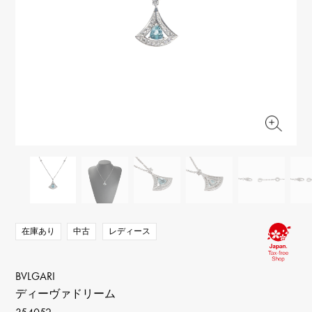
RICH CROSS
TwinPinky
ヴァシュロン・コンスタ
リッチクロス
ツインピンキー
ンタン
ANGLER
ETERNITY
AUDEMARS PIGUET
JAEGER LE COULTRE
アングラー
エタニティ
オーデマ・ピゲ
ジャガー・ルクルト
HIMAWARI
YUKIZAKI BACHIKAN
CHANEL
Cartier
ヒマワリ
ゆきざき バチカン
シャネル
カルティエ
USED NOMBRE
USED ALPHA
HARRY WINSTON
BVLGARI
ノンブル認定中古
アルファ認定中古
ハリー・ウィンストン
ブルガリ
ZENITH
TAG HEUER
ゼニス
タグホイヤー
オリジナルジュエリー一覧へ
DUNAMIS
TABLE CLOCK
デュナミス
置き時計
VINTAGE WATCH
ヴィンテージウォッチ
在庫あり
中古
レディース
すべての時計ブランドを見る
BVLGARI
ディーヴァドリーム