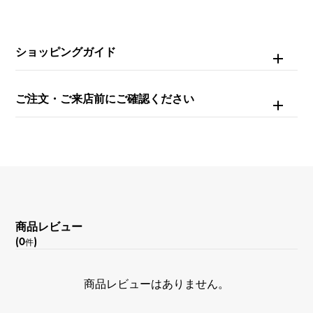
石種(2)
ダイヤモンド 約1.150ct
ショッピングガイド
重量
約10.6g
ご注文・ご来店前にご確認ください
モチーフサイズ
縦 約24 × 横 約21mm
チェーンサイズ
約43cm
商品レビュー
(0
)
件
商品レビューはありません。