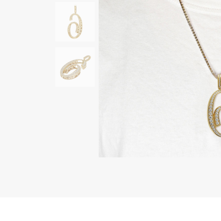
AUDEMARS PIGUET
RICH CROSS
オーデマ・ピゲ
リッチクロス
HARRY WINSTON
HIMAWARI
ハリー・ウィンストン
ヒマワリ
DUNAMIS
デュナミス