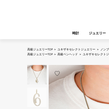
時計
ジュエリー
高級ジュエリーTOP
>
ユキザキセレクトジュエリー
>
ノンブ
ROLEX
高級ジュエリーTOP
>
高級ペンヘッド
>
ユキザキセレクトジ
YUKIZAKI
ジュエリー
バーキン
ロレックス
A.LANGE & SOHNE
REGALIA
ガーデンパーティー
ランゲ＆ゾーネ
レガリア
FRANCK MULLER
NOMBRE putite
小物
フランク・ミュラー
ノンブルプティ