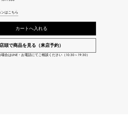
Cartier
ETERNITY
カルティエ
ョンはこちら
エタニティ
カートへ入れる
TAG HEUER
USED ALPHA
タグホイヤー
アルファ認定中古
店頭で商品を見る（来店予約）
合はLINE・お電話にてご相談ください（10:30～19:30）