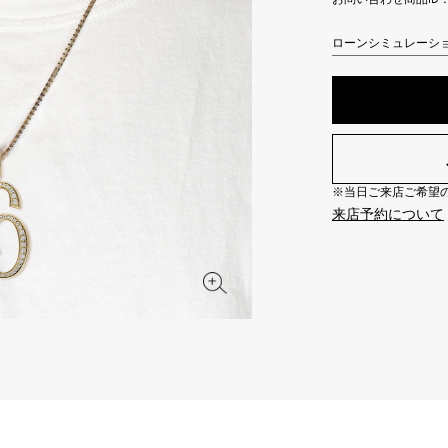
JAEGER LE COULTRE
CHANEL
エルメスバッグ
TwinPinky
ANGLER
ジャガー・ルクルト
シャネル
ローンシミュレーシ
ツインピンキー
アングラー
BVLGARI
ZENITH
YUKIZAKI BACHIKAN
USED NOMBRE
ブルガリ
ゼニス
ゆきざき バチカン
ノンブル認定中古
TABLE CLOCK
VINTAGE WATCH
※当日ご来店ご希望の場
置き時計
ヴィンテージウォッチ
来店予約について
オリジナルジュエリー一覧へ
すべての時計ブランドを見る