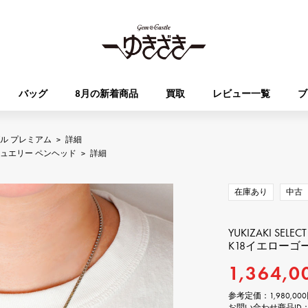
バッグ
8月の新着商品
買取
レビュー一覧
ブ
ル プレミアム
>
詳細
HUBLOT
OMEGA
ュエリー ペンヘッド
>
詳細
ブランド
ジュエリー
セレクト
ジュエリー
オータクロア
ケリー
ウブロ
オメガ
在庫あり
中古
Breguet
PATEK PHILIPPE
DOUBLE TOP
YOBIKO
エブリン
財布
ブレゲ
パテック・フィリップ
ダブルトップ
ヨビコ
YUKIZAKI SELECT
K18イエローゴ
RICHARD MILLE
VACHERON CONSTA
1,364,0
ALPHA
ALPHA putite
その他
リシャール・ミル
ヴァシュロン・コンスタン
アルファ
アルファプティ
参考定価：
1,980,
お問い合わせ商品ID： J