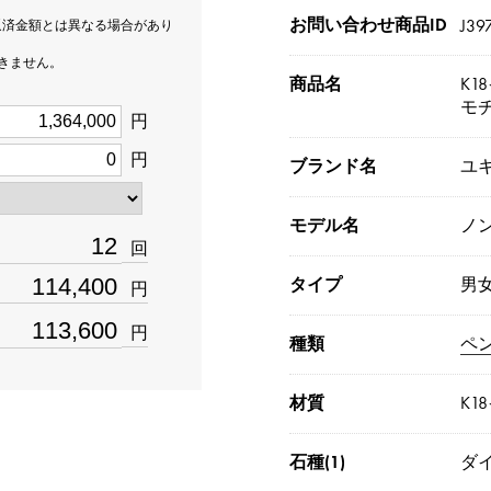
お問い合わせ商品ID
J39
返済金額とは異なる場合があり
できません。
商品名
K1
モ
円
円
ブランド名
ユ
モデル名
ノ
回
タイプ
男
円
円
種類
ペ
材質
K1
石種(1)
ダイ