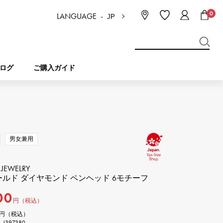
0
LANGUAGE -
JP
日本語
ENGLISH
한국
简体中文
繁体中文
ログ
ご購入ガイド
BREITLING
ブライダル
ジュエリー
ピコタンロック
ブライトリング
男女兼用
IWC
NOMBRE
チャーム
IWC
ノンブル
 JEWELRY
ールド ダイヤモンド ペンヘッド 6モチーフ
NTIN
PANERAI
00
eclat
タン
パネライ
円（税込）
エクラ
000円（税込）
397380