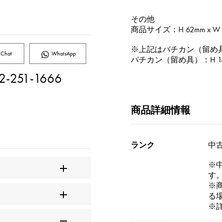
その他
商品サイズ：H 62mm x W 2
※上記はバチカン（留め
Chat
WhatsApp
バチカン（留め具）：H 14mm 
2-251-1666
商品詳細情報
ランク
中古
※
す
※
る
※