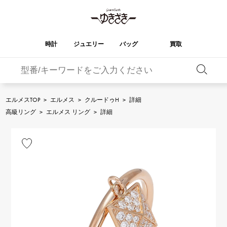
時計
ジュエリー
バッグ
買取
バーキン
オータクロア
YUKIZAKI
ROLEX
ブランド
セレクト
HUBLOT
ブライダル
ジュエリー
ロレックス
ジュエリー
ジュエリー
ウブロ
ジュエリー
エルメスTOP
>
エルメス
>
クルードゥH
>
詳細
ケリー
ピコタンロック
OMEGA
BREITLING
高級リング
>
エルメス リング
>
詳細
オメガ
ブライトリング
REGALIA
DOUBLE TOP
ガーデンパーティー
エブリン
レガリア
ダブルトップ
A.LANGE & SOHNE
Breguet
ランゲ＆ゾーネ
ブレゲ
YOBIKO
NOMBRE
財布
チャーム
ヨビコ
ノンブル
PATEK PHILIPPE
IWC
IWC
パテック・フィリップ
NOMBRE putite
ALPHA
小物
その他
ノンブルプティ
アルファ
FRANCK MULLER
RICHARD MILLE
フランク・ミュラー
リシャール・ミル
ALPHA putite
eclat
アルファプティ
エクラ
VACHERON
PANERAI
エルメスバッグ
CONSTANTIN
パネライ