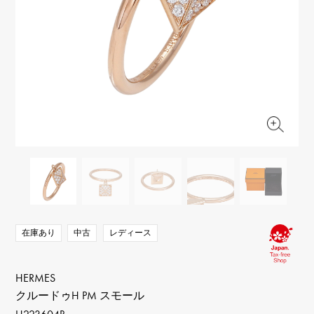
RICH CROSS
TwinPinky
ヴァシュロン・コンスタ
リッチクロス
ツインピンキー
ンタン
ANGLER
ETERNITY
AUDEMARS PIGUET
JAEGER LE COULTRE
アングラー
エタニティ
オーデマ・ピゲ
ジャガー・ルクルト
HIMAWARI
YUKIZAKI BACHIKAN
CHANEL
Cartier
ヒマワリ
ゆきざき バチカン
シャネル
カルティエ
USED NOMBRE
USED ALPHA
HARRY WINSTON
BVLGARI
ノンブル認定中古
アルファ認定中古
ハリー・ウィンストン
ブルガリ
ZENITH
TAG HEUER
ゼニス
タグホイヤー
オリジナルジュエリー一覧へ
DUNAMIS
TABLE CLOCK
デュナミス
置き時計
VINTAGE WATCH
ヴィンテージウォッチ
在庫あり
中古
レディース
すべての時計ブランドを見る
HERMES
クルードゥH PM スモール