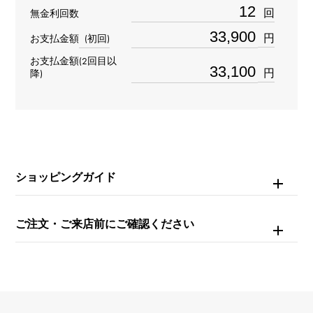
材質
回
無金利回数
K18ピンクゴールド
円
お支払金額
(初回)
お支払金額(2回目以
石種
円
降)
ダイヤモンド
リングサイズ
10号
ショッピングガイド
重量
約2.9g
ご注文・ご来店前にご確認ください