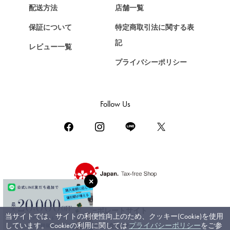
Chopard
配送方法
店舗一覧
ショパール
保証について
特定商取引法に関する表
ZENITH
記
レビュー一覧
ゼニス
プライバシーポリシー
DAMIANI
ダミアーニ
TUDOR
Follow Us
チューダー（チュードル）
TIFFANY&Co.
ティファニー
PIAGET
ピアジェ
BOUCHERON
ブシュロン
コーポレートサイト
当サイトでは、サイトの利便性向上のため、クッキー(Cookie)を使用
BVLGARI
しています。 Cookieの利用に関しては
プライバシーポリシー
をご参
ブライダルサイト
ブルガリ