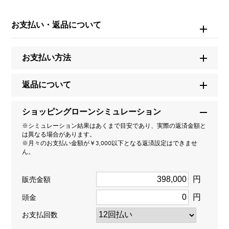
ブランド名
エルメス
お支払い・返品について
モデル名
お支払い方法
クルードゥH
返品について
型番
ショッピングローンシミュレーション
H223604B
※シミュレーション結果はあくまで目安であり、実際の返済金額と
は異なる場合があります。
タイプ
※月々のお支払い金額が￥3,000以下となる返済設定はできませ
ん。
レディース
円
販売金額
種類
円
頭金
リング
お支払回数