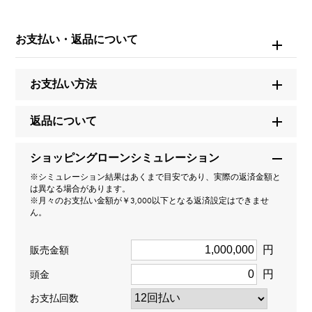
モデル名
お支払い・返品について
クロス
タイプ
お支払い方法
男女兼用
返品について
種類
ショッピングローンシミュレーション
ネックレス
＞
ｸﾛｽ × ネックレス
※シミュレーション結果はあくまで目安であり、実際の返済金額と
は異なる場合があります。
※月々のお支払い金額が￥3,000以下となる返済設定はできませ
デザイン
ん。
デザインクロス
円
販売金額
材質
円
頭金
PT900 K18ホワイトゴールド
お支払回数