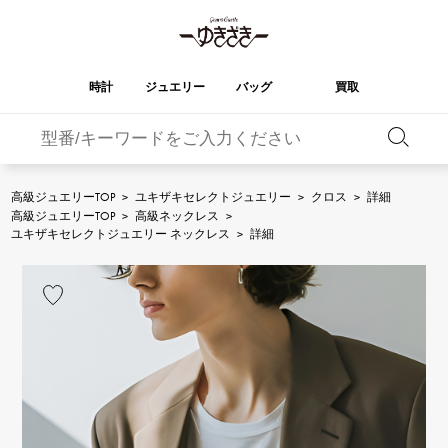
時計
ジュエリー
バッグ
買取
バーキン
オータクロア
YUKIZAKI
ROLEX
ブランド
セレクト
HUBLOT
ブライダル
ジュエリー
ロレックス
ジュエリー
ジュエリー
ウブロ
ジュエリー
高級ジュエリーTOP
>
ユキザキセレクトジュエリー
>
クロス
>
詳細
高級ジュエリーTOP
>
高級ネックレス
>
ケリー
ピコタンロック
OMEGA
BREITLING
ユキザキセレクトジュエリー ネックレス
>
詳細
オメガ
ブライトリング
REGALIA
DOUBLE TOP
ガーデンパーティー
エブリン
レガリア
ダブルトップ
A.LANGE & SOHNE
Breguet
ランゲ＆ゾーネ
ブレゲ
YOBIKO
NOMBRE
財布
チャーム
ヨビコ
ノンブル
PATEK PHILIPPE
IWC
IWC
パテック・フィリップ
NOMBRE putite
ALPHA
小物
その他
ノンブルプティ
アルファ
FRANCK MULLER
RICHARD MILLE
フランク・ミュラー
リシャール・ミル
ALPHA putite
eclat
アルファプティ
エクラ
VACHERON
PANERAI
エルメスバッグ
CONSTANTIN
パネライ