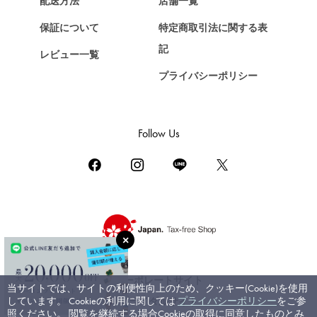
配送方法
店舗一覧
ショパール
保証について
特定商取引法に関する表
ZENITH
記
レビュー一覧
ゼニス
プライバシーポリシー
DAMIANI
ダミアーニ
TUDOR
Follow Us
チューダー（チュードル）
TIFFANY&Co.
ティファニー
PIAGET
ピアジェ
BOUCHERON
ブシュロン
コーポレートサイト
当サイトでは、サイトの利便性向上のため、クッキー(Cookie)を使用
BVLGARI
しています。 Cookieの利用に関しては
プライバシーポリシー
をご参
ブライダルサイト
ブルガリ
照ください。 閲覧を継続する場合Cookieの取得に同意したものとみ