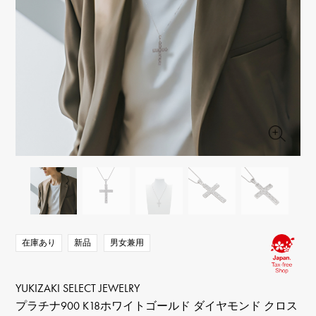
RICH CROSS
TwinPinky
ヴァシュロン・コンスタ
リッチクロス
ツインピンキー
ンタン
ANGLER
ETERNITY
AUDEMARS PIGUET
JAEGER LE COULTRE
アングラー
エタニティ
オーデマ・ピゲ
ジャガー・ルクルト
HIMAWARI
YUKIZAKI BACHIKAN
CHANEL
Cartier
ヒマワリ
ゆきざき バチカン
シャネル
カルティエ
USED NOMBRE
USED ALPHA
HARRY WINSTON
BVLGARI
ノンブル認定中古
アルファ認定中古
ハリー・ウィンストン
ブルガリ
ZENITH
TAG HEUER
ゼニス
タグホイヤー
オリジナルジュエリー一覧へ
DUNAMIS
TABLE CLOCK
デュナミス
置き時計
VINTAGE WATCH
ヴィンテージウォッチ
在庫あり
新品
男女兼用
すべての時計ブランドを見る
YUKIZAKI SELECT JEWELRY
プラチナ900 K18ホワイトゴールド ダイヤモンド クロス