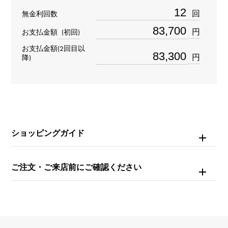
石種
回
無金利回数
ダイヤモンド 約2.000ct
円
お支払金額
(初回)
お支払金額(2回目以
重量
円
降)
約9.92g
モチーフサイズ
縦 約40 × 横 約29 × 奥行 約4mm
ショッピングガイド
チェーンサイズ
約45cm
ご注文・ご来店前にご確認ください