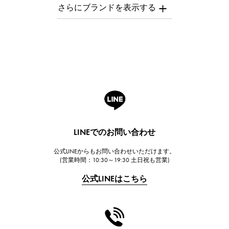
AUDEMARS PIGUET
オーデマ・ピゲ
Breguet
ブレゲ
ROGER DUBUIS
ロジェ・デュブイ
A.LANGE & SOHNE
ランゲ＆ゾーネ
HUBLOT
LINEでのお問い合わせ
ウブロ
公式LINEからもお問い合わせいただけます。
FRANCK MULLER
(営業時間：10:30～19:30 土日祝も営業)
フランク・ミュラー
公式LINEはこちら
CHANEL
シャネル
HARRY WINSTON
ハリー・ウィンストン