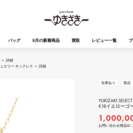
バッグ
8月の新着商品
買取
レビュー一覧
ブ
>
詳細
HUBLOT
OMEGA
ュエリー ネックレス
>
詳細
ブランド
ジュエリー
セレクト
ジュエリー
オータクロア
ケリー
ウブロ
オメガ
在庫あり
新品
Breguet
PATEK PHILIPPE
DOUBLE TOP
YOBIKO
エブリン
財布
ブレゲ
パテック・フィリップ
ダブルトップ
ヨビコ
YUKIZAKI SELECT
K18イエローゴ
RICHARD MILLE
VACHERON CONSTA
1,000,0
ALPHA
ALPHA putite
その他
リシャール・ミル
ヴァシュロン・コンスタン
アルファ
アルファプティ
お問い合わせ商品ID： J