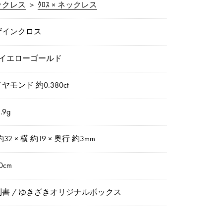
ックレス
＞
ｸﾛｽ × ネックレス
ザインクロス
8イエローゴールド
ヤモンド 約0.380ct
.9g
約32 × 横 約19 × 奥行 約3mm
0cm
別書 / ゆきざきオリジナルボックス