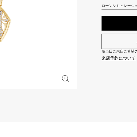
JAEGER LE COULTRE
CHANEL
ローンシミュレーシ
エルメスバッグ
TwinPinky
ANGLER
ジャガー・ルクルト
シャネル
ツインピンキー
アングラー
BVLGARI
ZENITH
YUKIZAKI BACHIKAN
USED NOMBRE
ブルガリ
ゼニス
ゆきざき バチカン
ノンブル認定中古
※当日ご来店ご希望の場
TABLE CLOCK
VINTAGE WATCH
来店予約について
置き時計
ヴィンテージウォッチ
オリジナルジュエリー一覧へ
すべての時計ブランドを見る