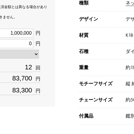
種類
ネ
返済金額とは異なる場合があり
できません。
デザイン
デ
円
材質
K1
円
石種
ダイ
重量
約11
回
円
モチーフサイズ
縦 
円
チェーンサイズ
約5
付属品
鑑