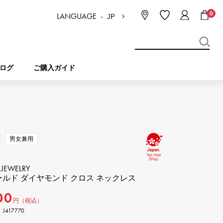
0
LANGUAGE -
JP
日本語
ENGLISH
한국
简体中文
繁体中文
ログ
ご購入ガイド
BREITLING
ブライダル
ジュエリー
ピコタンロック
ブライトリング
男女兼用
IWC
NOMBRE
チャーム
IWC
ノンブル
 JEWELRY
ールド ダイヤモンド クロス ネックレス
NTIN
PANERAI
00
eclat
タン
パネライ
円（税込）
エクラ
417770