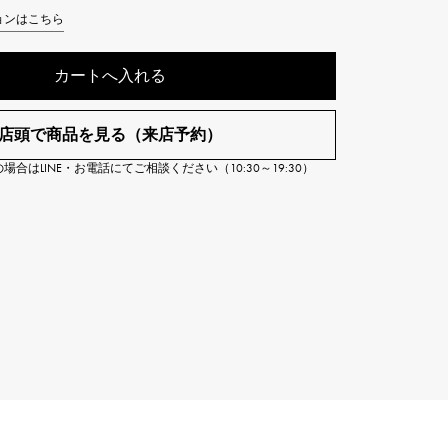
Cartier
ョンはこちら
ETERNITY
カルティエ
エタニティ
カートへ入れる
TAG HEUER
USED ALPHA
タグホイヤー
アルファ認定中古
店頭で商品を見る（来店予約）
合はLINE・お電話にてご相談ください（10:30～19:30）