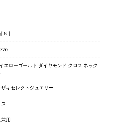
 N ]
7770
8イエローゴールド ダイヤモンド クロス ネック
ス
キザキセレクトジュエリー
ロス
女兼用