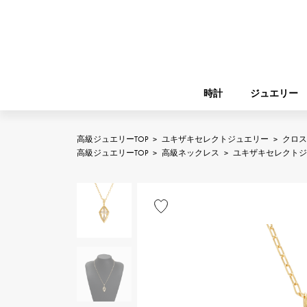
時計
ジュエリー
高級ジュエリーTOP
>
ユキザキセレクトジュエリー
>
クロス
ROLEX
高級ジュエリーTOP
>
高級ネックレス
>
ユキザキセレクトジ
YUKIZAKI
ジュエリー
バーキン
ロレックス
A.LANGE & SOHNE
REGALIA
ガーデンパーティー
ランゲ＆ゾーネ
レガリア
FRANCK MULLER
NOMBRE putite
小物
フランク・ミュラー
ノンブルプティ