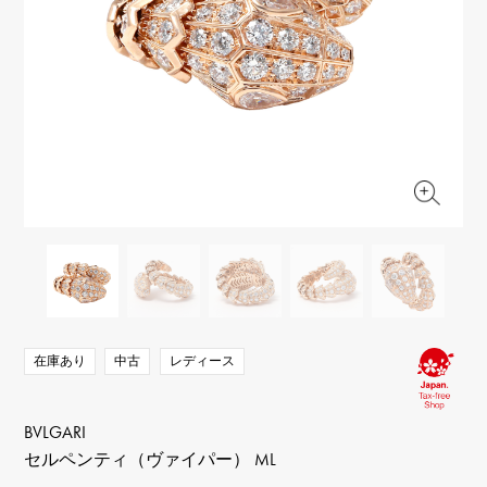
RICH CROSS
TwinPinky
ヴァシュロン・コンスタ
リッチクロス
ツインピンキー
ンタン
ANGLER
ETERNITY
AUDEMARS PIGUET
JAEGER LE COULTRE
アングラー
エタニティ
オーデマ・ピゲ
ジャガー・ルクルト
HIMAWARI
YUKIZAKI BACHIKAN
CHANEL
Cartier
ヒマワリ
ゆきざき バチカン
シャネル
カルティエ
USED NOMBRE
USED ALPHA
HARRY WINSTON
BVLGARI
ノンブル認定中古
アルファ認定中古
ハリー・ウィンストン
ブルガリ
ZENITH
TAG HEUER
ゼニス
タグホイヤー
オリジナルジュエリー一覧へ
DUNAMIS
TABLE CLOCK
デュナミス
置き時計
VINTAGE WATCH
ヴィンテージウォッチ
在庫あり
中古
レディース
すべての時計ブランドを見る
BVLGARI
セルペンティ（ヴァイパー） ML