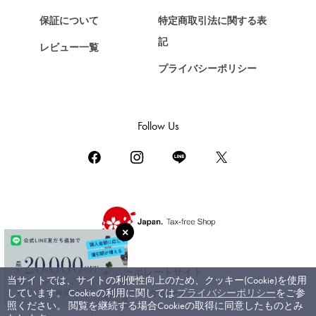
ショパール
保証について
特定商取引法に関する表
ZENITH
記
レビュー一覧
ゼニス
プライバシーポリシー
DAMIANI
ダミアーニ
TUDOR
Follow Us
チューダー（チュードル）
TIFFANY&Co.
ティファニー
PIAGET
ピアジェ
BOUCHERON
ブシュロン
コーポレートサイト
当サイトでは、サイトの利便性向上のため、クッキー(Cookie)を使用
BVLGARI
しています。 Cookieの利用に関しては
プライバシーポリシー
をご参
ブライダルサイト
ブルガリ
照ください。 閲覧を継続する場合Cookieの取得に同意したものとみ