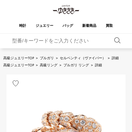
時計
ジュエリー
バッグ
新着商品
買取
バーキン
オータクロア
YUKIZAKI
ROLEX
ブランド
セレクト
HUBLOT
ブライダル
ジュエリー
ロレックス
ジュエリー
ジュエリー
ウブロ
ジュエリー
高級ジュエリーTOP
>
ブルガリ
>
セルペンティ（ヴァイパー）
>
詳細
ケリー
ピコタンロック
OMEGA
BREITLING
高級ジュエリーTOP
>
高級リング
>
ブルガリ リング
>
詳細
オメガ
ブライトリング
REGALIA
DOUBLE TOP
ガーデンパーティー
エブリン
レガリア
ダブルトップ
A.LANGE & SOHNE
Breguet
ランゲ＆ゾーネ
ブレゲ
YOBIKO
NOMBRE
財布
チャーム
ヨビコ
ノンブル
PATEK PHILIPPE
IWC
IWC
パテック・フィリップ
NOMBRE putite
ALPHA
小物
その他
ノンブルプティ
アルファ
FRANCK MULLER
RICHARD MILLE
フランク・ミュラー
リシャール・ミル
ALPHA putite
eclat
アルファプティ
エクラ
VACHERON
PANERAI
エルメスバッグ
CONSTANTIN
パネライ