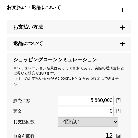
ブルガリ
お支払い・返品について
モデル名
お支払い方法
セルペンティ（ヴァイパー）
返品について
タイプ
ショッピングローンシミュレーション
レディース
※シミュレーション結果はあくまで目安であり、実際の返済金額と
は異なる場合があります。
種類
※月々のお支払い金額が￥3,000以下となる返済設定はできませ
ん。
リング
円
販売金額
材質
円
頭金
K18ピンクゴールド
お支払回数
石種
回
無金利回数