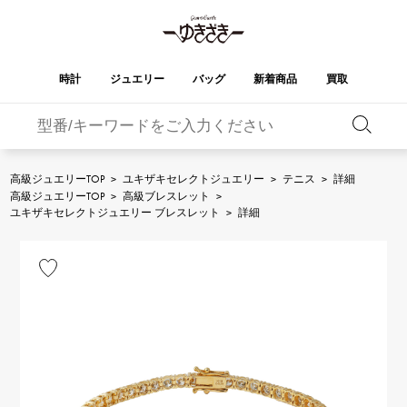
時計
ジュエリー
バッグ
新着商品
買取
バーキン
オータクロア
YUKIZAKI
ROLEX
ブランド
セレクト
HUBLOT
ブライダル
ジュエリー
ロレックス
ジュエリー
ジュエリー
ウブロ
ジュエリー
高級ジュエリーTOP
>
ユキザキセレクトジュエリー
>
テニス
>
詳細
高級ジュエリーTOP
>
高級ブレスレット
>
ケリー
ピコタンロック
OMEGA
BREITLING
ユキザキセレクトジュエリー ブレスレット
>
詳細
オメガ
ブライトリング
REGALIA
DOUBLE TOP
ガーデンパーティー
エブリン
レガリア
ダブルトップ
A.LANGE & SOHNE
Breguet
ランゲ＆ゾーネ
ブレゲ
YOBIKO
NOMBRE
財布
チャーム
ヨビコ
ノンブル
PATEK PHILIPPE
IWC
IWC
パテック・フィリップ
NOMBRE putite
ALPHA
小物
その他
ノンブルプティ
アルファ
FRANCK MULLER
RICHARD MILLE
フランク・ミュラー
リシャール・ミル
ALPHA putite
eclat
アルファプティ
エクラ
VACHERON
PANERAI
エルメスバッグ
CONSTANTIN
パネライ