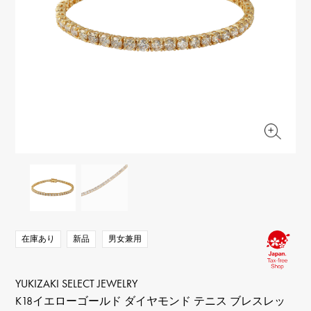
RICH CROSS
TwinPinky
ヴァシュロン・コンスタ
リッチクロス
ツインピンキー
ンタン
ANGLER
ETERNITY
AUDEMARS PIGUET
JAEGER LE COULTRE
アングラー
エタニティ
オーデマ・ピゲ
ジャガー・ルクルト
HIMAWARI
YUKIZAKI BACHIKAN
CHANEL
Cartier
ヒマワリ
ゆきざき バチカン
シャネル
カルティエ
USED NOMBRE
USED ALPHA
HARRY WINSTON
BVLGARI
ノンブル認定中古
アルファ認定中古
ハリー・ウィンストン
ブルガリ
ZENITH
TAG HEUER
ゼニス
タグホイヤー
オリジナルジュエリー一覧へ
DUNAMIS
TABLE CLOCK
デュナミス
置き時計
VINTAGE WATCH
ヴィンテージウォッチ
在庫あり
新品
男女兼用
すべての時計ブランドを見る
YUKIZAKI SELECT JEWELRY
K18イエローゴールド ダイヤモンド テニス ブレスレッ