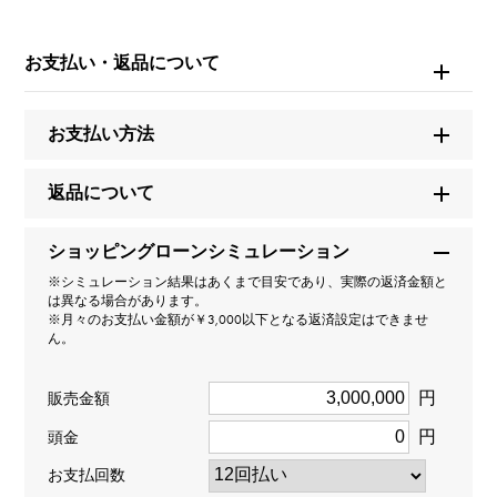
モデル名
お支払い・返品について
テニス
タイプ
お支払い方法
男女兼用
返品について
種類
ショッピングローンシミュレーション
ブレスレット
※シミュレーション結果はあくまで目安であり、実際の返済金額と
は異なる場合があります。
※月々のお支払い金額が￥3,000以下となる返済設定はできませ
材質
ん。
K18イエローゴールド
円
販売金額
石種
円
頭金
ダイヤモンド 約10.000ct
お支払回数