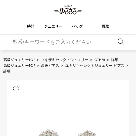
時計
ジュエリー
バッグ
買取
バーキン
オータクロア
YUKIZAKI
ROLEX
ブランド
セレクト
HUBLOT
ブライダル
ジュエリー
ロレックス
ジュエリー
ジュエリー
ウブロ
ジュエリー
高級ジュエリーTOP
>
ユキザキセレクトジュエリー
>
OTHER
>
詳細
高級ジュエリーTOP
>
高級ピアス
>
ユキザキセレクトジュエリー ピアス
>
ケリー
ピコタンロック
OMEGA
BREITLING
詳細
オメガ
ブライトリング
REGALIA
DOUBLE TOP
ガーデンパーティー
エブリン
レガリア
ダブルトップ
A.LANGE & SOHNE
Breguet
ランゲ＆ゾーネ
ブレゲ
YOBIKO
NOMBRE
財布
チャーム
ヨビコ
ノンブル
PATEK PHILIPPE
IWC
IWC
パテック・フィリップ
NOMBRE putite
ALPHA
小物
その他
ノンブルプティ
アルファ
FRANCK MULLER
RICHARD MILLE
フランク・ミュラー
リシャール・ミル
ALPHA putite
eclat
アルファプティ
エクラ
VACHERON
PANERAI
エルメスバッグ
CONSTANTIN
パネライ