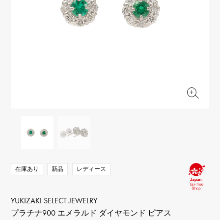
RICH CROSS
TwinPinky
ヴァシュロン・コンスタ
リッチクロス
ツインピンキー
ンタン
ANGLER
ETERNITY
AUDEMARS PIGUET
JAEGER LE COULTRE
アングラー
エタニティ
オーデマ・ピゲ
ジャガー・ルクルト
HIMAWARI
YUKIZAKI BACHIKAN
CHANEL
Cartier
ヒマワリ
ゆきざき バチカン
シャネル
カルティエ
USED NOMBRE
USED ALPHA
HARRY WINSTON
BVLGARI
ノンブル認定中古
アルファ認定中古
ハリー・ウィンストン
ブルガリ
ZENITH
TAG HEUER
ゼニス
タグホイヤー
オリジナルジュエリー一覧へ
DUNAMIS
TABLE CLOCK
デュナミス
置き時計
VINTAGE WATCH
ヴィンテージウォッチ
在庫あり
新品
レディース
すべての時計ブランドを見る
YUKIZAKI SELECT JEWELRY
プラチナ900 エメラルド ダイヤモンド ピアス