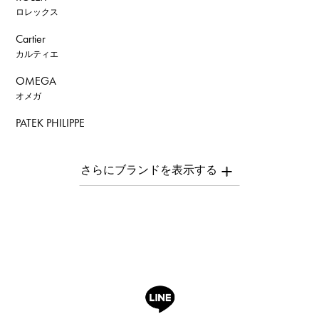
ロレックス
Cartier
カルティエ
OMEGA
オメガ
PATEK PHILIPPE
パテック・フィリップ
AUDEMARS PIGUET
オーデマ・ピゲ
Breguet
ブレゲ
ROGER DUBUIS
ロジェ・デュブイ
A.LANGE & SOHNE
ランゲ＆ゾーネ