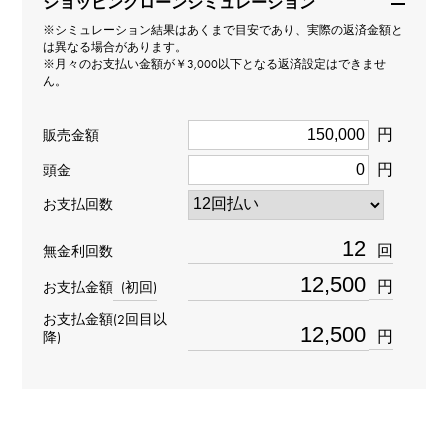
ショッピングローンシミュレーション
※シミュレーション結果はあくまで目安であり、実際の返済金額と
石種(1)
は異なる場合があります。
※月々のお支払い金額が￥3,000以下となる返済設定はできませ
エメラルド 約0.080ct
ん。
石種(2)
円
販売金額
円
- 約0.080ct
頭金
お支払回数
石種(3)
回
無金利回数
ダイヤモンド 約0.200ct
円
お支払金額
(初回)
石種(4)
お支払金額(2回目以
円
降)
- 約0.200ct
重量
約1.4g