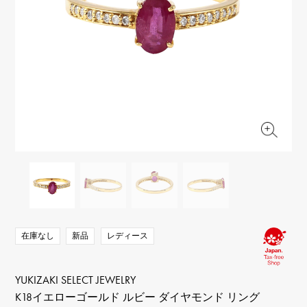
RICH CROSS
TwinPinky
ヴァシュロン・コンスタ
リッチクロス
ツインピンキー
ンタン
ANGLER
ETERNITY
AUDEMARS PIGUET
JAEGER LE COULTRE
アングラー
エタニティ
オーデマ・ピゲ
ジャガー・ルクルト
HIMAWARI
YUKIZAKI BACHIKAN
CHANEL
Cartier
ヒマワリ
ゆきざき バチカン
シャネル
カルティエ
USED NOMBRE
USED ALPHA
HARRY WINSTON
BVLGARI
ノンブル認定中古
アルファ認定中古
ハリー・ウィンストン
ブルガリ
ZENITH
TAG HEUER
ゼニス
タグホイヤー
オリジナルジュエリー一覧へ
DUNAMIS
TABLE CLOCK
デュナミス
置き時計
VINTAGE WATCH
ヴィンテージウォッチ
在庫なし
新品
レディース
すべての時計ブランドを見る
YUKIZAKI SELECT JEWELRY
K18イエローゴールド ルビー ダイヤモンド リング