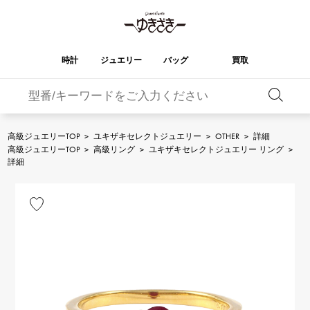
時計
ジュエリー
バッグ
買取
バーキン
オータクロア
YUKIZAKI
ROLEX
ブランド
セレクト
HUBLOT
ブライダル
ジュエリー
ロレックス
ジュエリー
ジュエリー
ウブロ
ジュエリー
高級ジュエリーTOP
>
ユキザキセレクトジュエリー
>
OTHER
>
詳細
高級ジュエリーTOP
>
高級リング
>
ユキザキセレクトジュエリー リング
>
ケリー
ピコタンロック
OMEGA
BREITLING
詳細
オメガ
ブライトリング
REGALIA
DOUBLE TOP
ガーデンパーティー
エブリン
レガリア
ダブルトップ
A.LANGE & SOHNE
Breguet
ランゲ＆ゾーネ
ブレゲ
YOBIKO
NOMBRE
財布
チャーム
ヨビコ
ノンブル
PATEK PHILIPPE
IWC
IWC
パテック・フィリップ
NOMBRE putite
ALPHA
小物
その他
ノンブルプティ
アルファ
FRANCK MULLER
RICHARD MILLE
フランク・ミュラー
リシャール・ミル
ALPHA putite
eclat
アルファプティ
エクラ
VACHERON
PANERAI
エルメスバッグ
CONSTANTIN
パネライ