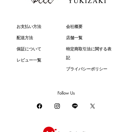
Van Cleef & Arpels
ヴァンクリーフ&アーペル
HERMES
エルメス
お支払い方法
会社概要
Chopard
配送方法
店舗一覧
ショパール
保証について
特定商取引法に関する表
ZENITH
記
レビュー一覧
ゼニス
プライバシーポリシー
DAMIANI
ダミアーニ
TUDOR
Follow Us
チューダー（チュードル）
TIFFANY&Co.
ティファニー
PIAGET
ピアジェ