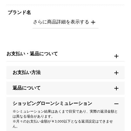
ブランド名
ユキザキセレクトジュエリー
タイプ
レディース
お支払い・返品について
種類
お支払い方法
リング
返品について
材質
K18イエローゴールド
ショッピングローンシミュレーション
※シミュレーション結果はあくまで目安であり、実際の返済金額と
石種(1)
は異なる場合があります。
※月々のお支払い金額が￥3,000以下となる返済設定はできませ
ん。
ルビー 約0.560ct